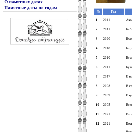
О памятных датах
Памятные даты по годам
№
Год
1
2011
Акс
2
2011
Биб
3
2020
Бла
4
2018
Бор
5
2010
Бус
6
2011
Буто
7
2017
В п
8
2008
В с
9
2009
В ц
10
2005
Вес
11
2021
Взг
12
2021
Воз
Воло