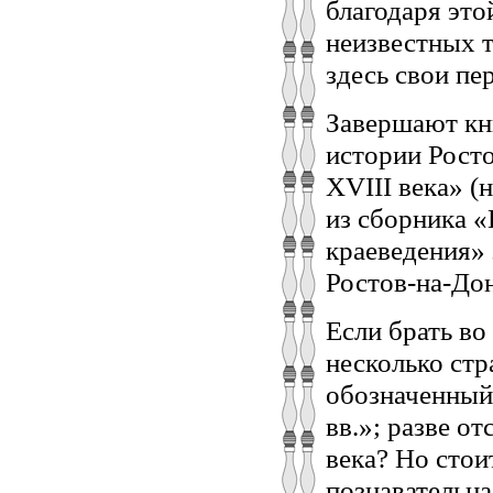
благодаря это
неизвестных 
здесь свои пе
Завершают кн
истории Рост
ХVIII века» (
из сборника «
краеведения» 
Ростов-на-Дон
Если брать во
несколько ст
обозначенный 
вв.»; разве от
века? Но стои
познавательна