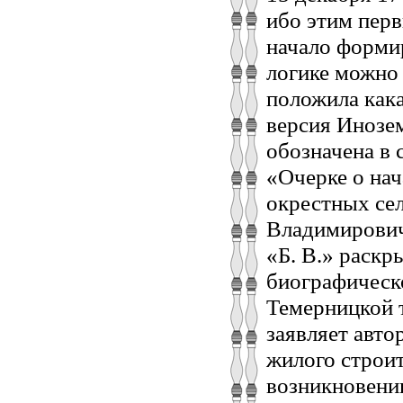
ибо этим пер
начало формир
логике можно 
положила кака
версия Инозем
обозначена в 
«Очерке о нач
окрестных сел
Владимировича
«Б. В.» раск
биографическ
Темерницкой т
заявляет авто
жилого строит
возникновени