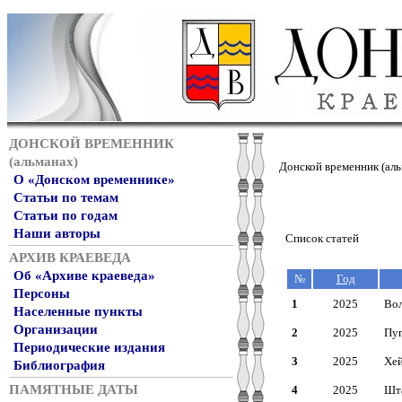
ДОНСКОЙ ВРЕМЕННИК
(альманах)
Донской временник (аль
О «Донском временнике»
Статьи по темам
Статьи по годам
Наши авторы
Список статей
АРХИВ КРАЕВЕДА
Об «Архиве краеведа»
№
Год
Персоны
1
2025
Вол
Населенные пункты
Организации
2
2025
Пуг
Периодические издания
3
2025
Хей
Библиография
ПАМЯТНЫЕ ДАТЫ
4
2025
Шта