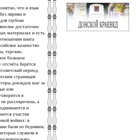
онятно, что и язык
без лирики и
 для глубоко
вполне достаточно
ных материалах и есть
 отношении книга
ссийское казачество
и, терские,
амое большое
у отсчёта берётся
тсоветский период.
ческим страницам
вторы докладов шаг за
ные или
говорится в
 не рассекречена, а
Поднимаются и
аются участия
нной войнах: в
аки были из бедняков,
екоторые служили в
зосновательно-