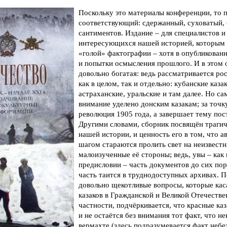
Поскольку это материалы конференции, то п
соответствующий: сдержанный, суховатый, 
сантиментов. Издание – для специалистов и
интересующихся нашей историей, которым 
«голой» фактографии – хотя в опубликован
и попытки осмысления прошлого. И в этом
довольно богатая: ведь рассматривается ро
как в целом, так и отдельно: кубанские казак
астраханские, уральские и там далее. Но с
внимание уделено донским казакам; за точк
революция 1905 года, а завершает тему пос
Другими словами, сборник посвящён траги
нашей истории, и ценность его в том, что а
шагом стараются пролить свет на неизвест
малоизученные её стороны; ведь, увы – как 
предисловии – часть документов до сих пор
часть таится в труднодоступных архивах. 
довольно щекотливые вопросы, которые кас
казаков в Гражданской и Великой Отечестве
частности, подчёркивается, что красные каз
и не остаётся без внимания тот факт, что н
вермахте (здесь подразумевается факт небе