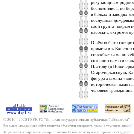
реку мощным родником
беспокоились, но бере
в балках и заводях к
послушная дождевым 
слой грунта покрыл н
насосы-электромотор
О чём всё это говори
приметами. Конечно 
способы» сама по се
сознании памяти о з
Платову (в Новочерка
Старочеркасскую, Каг
фигура атамана «впи
историческая память,
человеке гражданина,
© 2010 -
2026
ГБУК РО "Донская государственная публичная библиотека"
Все материалы данного сайта являются объектами авторского права (в том числе дизайн).
Запрещается копирование, распространение (в том числе путём копирования на другие