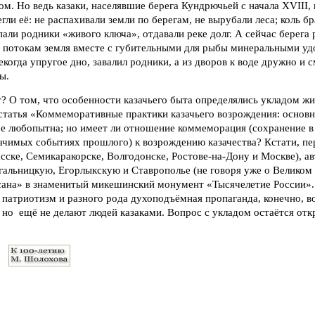
. Но ведь казаки, населявшие берега Кундрючьей с начала XVIII, 
гли её: не распахивали земли по берегам, не вырубали леса; коль б
опали родники «живого ключа», отдавали реке долг. А сейчас берега 
потокам земля вместе с губительными для рыбы минеральными уд
екогда упругое дно, завалил родники, а из дворов к воде дружно и
ы.
т? О том, что особенности казачьего быта определялись укладом ж
статья «Коммеморативные практики казачьего возрождения: основн
бе любопытна; но имеет ли отношение коммеморация (сохранение 
начимых событиях прошлого) к возрождению казачества? Кстати, п
сске, Семикаракорске, Волгодонске, Ростове-на-Дону и Москве), а
альницкую, Егорлыкскую и Ставрополье (не говоря уже о Великом 
сана» в знаменитый микешинский монумент «Тысячелетие России».
 патриотизм и разного рода духоподъёмная пропаганда, конечно, 
 но ещё не делают людей казаками. Вопрос с укладом остаётся от