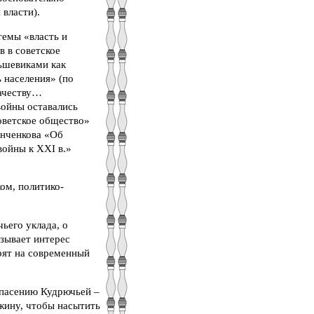
 власти).
темы «власть и
в в советское
льшевиками как
ь населения» (по
зачеству…
войны оставались
советское общество»
анченкова «Об
войны к ХХI в.»
ом, политико-
ьего уклада, о
ызывает интерес
рят на современный
спасению Кудрючьей –
ажину, чтобы насытить