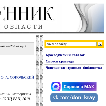
rticle/m20/0/art.aspx?
Краеведческий каталог
Спроси краеведа
Донская электронная библиотека
Э. А. СОКОЛЬСКИЙ
ормации: материалы
-во ЮНЦ РАН, 2019. –