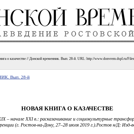
га о казачестве // Донской временник. Вып. 28-й. URL: http://www.donvrem.dspl.ru/Files/a
К. Вып. 28-й
НОВАЯ КНИГА О КАЗАЧЕСТВЕ
XIX – начале ХХI в.: расказачивание и социокультурные трансф
ренции (г. Ростов-на-Дону, 27–28 июля 2019 г.).Ростов н/Д: Изд