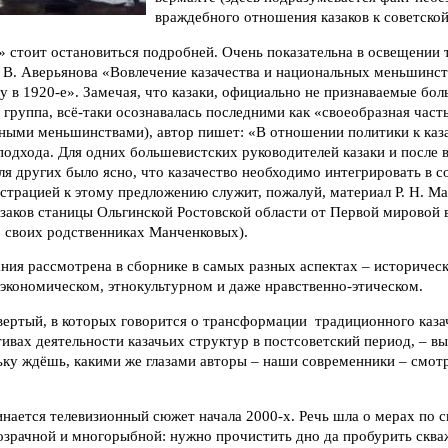
враждебного отношения казаков к советской
» стоит остановиться подробней. Очень показательна в освещении 
. В. Аверьянова «Вовлечение казачества и национальных меньшинст
у в 1920-е». Замечая, что казаки, официально не признаваемые бо
 группа, всё-таки осознавалась последними как «своеобразная част
ьными меньшинствами), автор пишет: «В отношении политики к ка
одхода. Для одних большевистских руководителей казаки и после 
ля других было ясно, что казачество необходимо интегрировать в 
юстрацией к этому предложению служит, пожалуй, материал Р. Н. М
заков станицы Ольгинской Ростовской области от Первой мировой 
о своих родственниках Манченковых).
ния рассмотрена в сборнике в самых разных аспектах – историческ
экономическом, этнокультурном и даже нравственно-этическом.
вертый, в которых говорится о трансформации традиционного казач
ивах деятельности казачьих структур в постсоветский период, – в
ьку ждёшь, какими же глазами авторы – наши современники – смот
инается телевизионный сюжет начала 2000-х. Речь шла о мерах по 
розрачной и многорыбной: нужно прочистить дно да пробурить скв