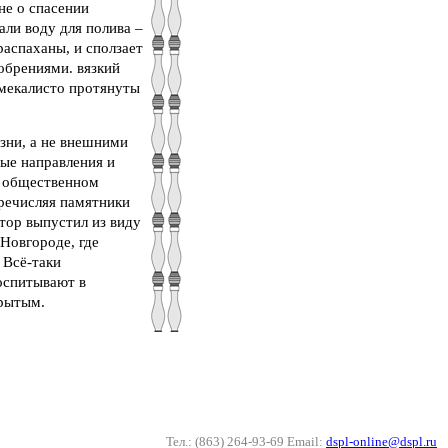
не о спасении
рали воду для полива –
распаханы, и сползает
обрениями. вязкий
 смекалисто протянуты
изни, а не внешними
ые направления и
в общественном
еречисляя памятники
втор выпустил из виду
Новгороде, где
 Всё-таки
воспитывают в
крытым.
Тел.: (863) 264-93-69 Email:
dspl-online@dspl.ru