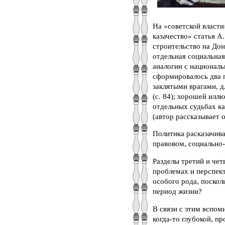
На «советской власти
казачество» статья А
строительство на Дон
отдельная социальная
аналогии с национал
сформировалось два п
заклятыми врагами, д
(с. 84); хорошей илл
отдельных судьбах ка
(автор рассказывает 
Политика расказачива
правовом, социально-
Разделы третий и чет
проблемах и перспект
особого рода, поскол
период жизни?
В связи с этим вспом
когда-то глубокой, п