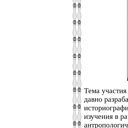
Тема участия
давно разраб
историографи
изучения в р
антропологич