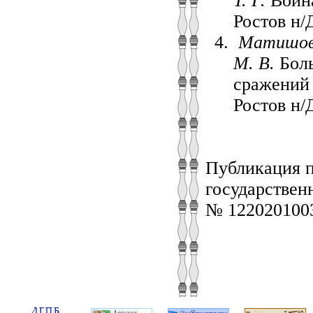
Т. Г.
Война
Ростов н/
Матишов Г
М. В.
Боль
сражений 
Ростов н/
Публикация п
государствен
№ 122020100