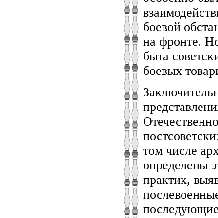
взаимодейств
боевой обста
на фронте. Н
быта советск
боевых товар
Заключительн
представлени
Отечественно
постсоветски
том числе ар
определены э
практик, выя
послевоенные
последующие 