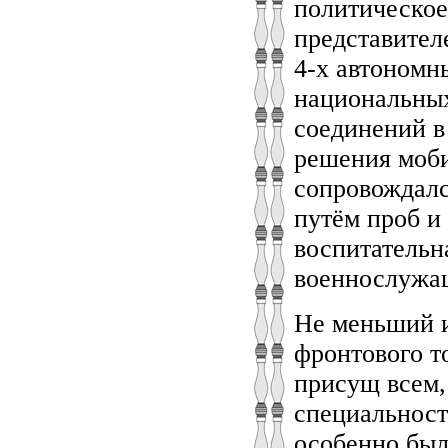
политическое
представител
4-х автоном
национальны
соединений в
решения моби
сопровождалс
путём проб и
воспитательн
военнослужа
Не меньший и
фронтового т
присущ всем,
специальност
особенно был