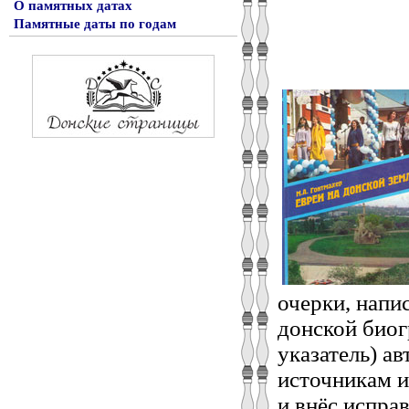
О памятных датах
Памятные даты по годам
очерки, напи
донской био
указатель) а
источникам и
и внёс испра