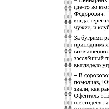
где-то во вт
Фёдорович. —
когда переез
чужие, и клу
За буграми р
приподнимала
возвышенност
заселённый п
выглядело у
– В сороково
помолчав, Юр
звали, как р
Офенталь отн
шестидесятых