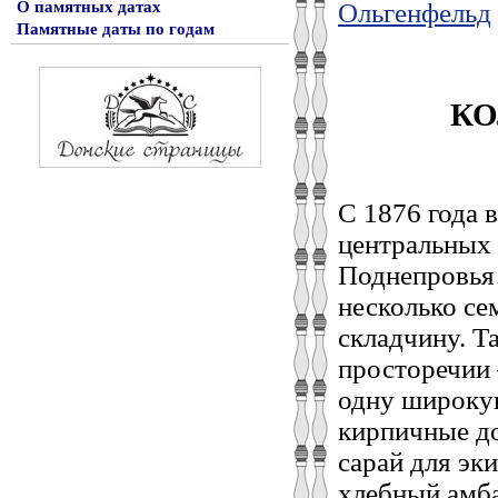
Ольгенфельд
О памятных датах
Памятные даты по годам
КО
С 1876 года 
центральных 
Поднепровья
несколько се
складчину. Т
просторечии 
одну широку
кирпичные д
сарай для эк
хлебный амба