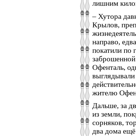
лишним килом
– Хутора дав
Крылов, преп
жизнедеятель
направо, едв
покатили по 
заброшенной 
Офенталь, од
выглядывали
действитель
жителю Офен
Дальше, за д
из земли, по
сорняков, то
два дома ещё