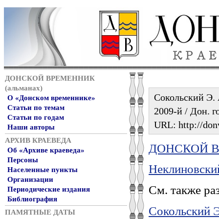
ДОНСКОЙ ВРЕМЕННИК
(альманах)
Сокольский Э. 
О «Донском временнике»
Статьи по темам
2009-й / Дон. г
Статьи по годам
URL: http://don
Наши авторы
АРХИВ КРАЕВЕДА
ДОНСКОЙ ВР
Об «Архиве краеведа»
Персоны
Неклиновский
Населенные пункты
Организации
См. также ра
Периодические издания
Библиография
Сокольский Э
ПАМЯТНЫЕ ДАТЫ