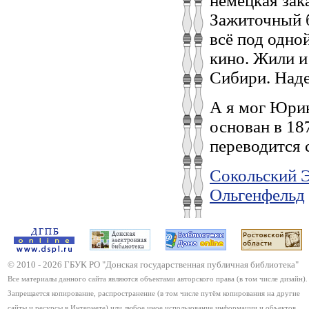
немецкая зак
Зажиточный 
всё под одно
кино. Жили и
Сибири. Над
А я мог Юри
основан в 18
переводится
Сокольский Э
Ольгенфельд
© 2010 -
2026
ГБУК РО "Донская государственная публичная библиотека"
Все материалы данного сайта являются объектами авторского права (в том числе дизайн).
Запрещается копирование, распространение (в том числе путём копирования на другие
сайты и ресурсы в Интернете) или любое иное использование информации и объектов