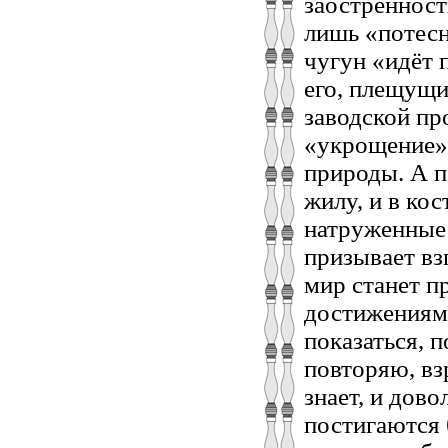
заострённост
лишь «потесн
чугун «идёт 
его, плещущи
заводской пр
«укрощение» 
природы. А п
жилу, и в кос
натруженные 
призывает взг
мир станет п
достижениям
показаться, п
повторяю, вз
знает, и дов
постигаются 