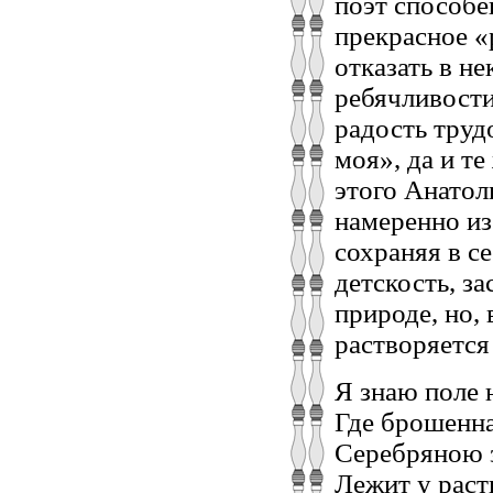
поэт способе
прекрасное «
отказать в н
ребячливост
радость труд
моя», да и т
этого Анатол
намеренно из
сохраняя в с
детскость, з
природе, но,
растворяется 
Я знаю поле н
Где брошенн
Серебряною 
Лежит у раст