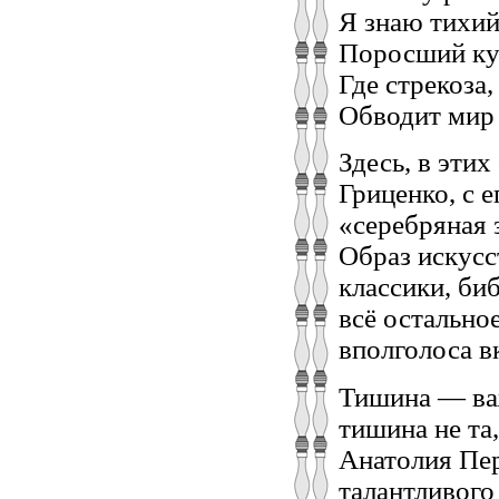
Я знаю тихий
Поросший ку
Где стрекоза,
Обводит мир 
Здесь, в этих
Гриценко, с 
«серебряная 
Образ искусс
классики, би
всё остально
вполголоса в
Тишина — важ
тишина не та
Анатолия Пер
талантливого