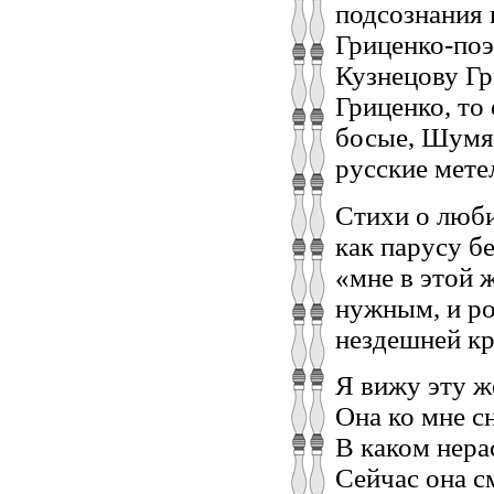
подсознания 
Гриценко-поэ
Кузнецову Гр
Гриценко, то
босые, Шумят
русские мете
Стихи о люби
как парусу б
«мне в этой 
нужным, и ро
нездешней кр
Я вижу эту ж
Она ко мне с
В каком нера
Сейчас она с