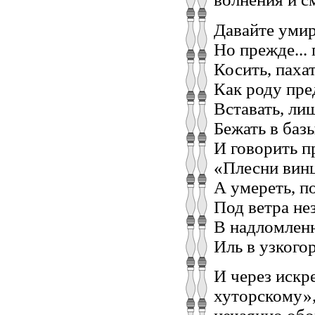
Давайте умира
Но прежде...
Косить, пахат
Как роду пре
Вставать, лиш
Бежать в баз
И говорить п
«Плесни винц
А умереть, п
Под ветра не
В надломлен
Иль в узкого
И через искр
хуторскому»,