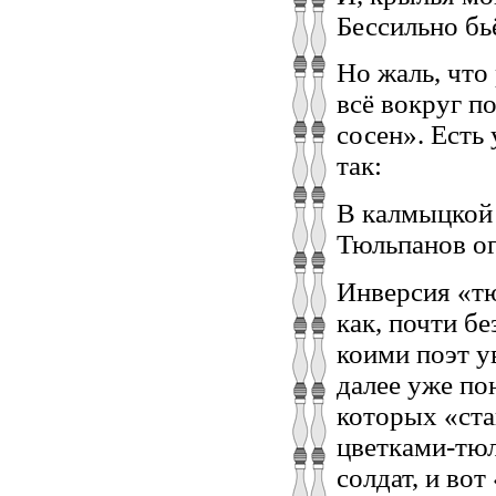
Бессильно бьё
Но жаль, что
всё вокруг п
сосен». Есть
так:
В калмыцкой 
Тюльпанов ог
Инверсия «тю
как, почти б
коими поэт у
далее уже пон
которых «ста
цветками-тюл
солдат, и вот