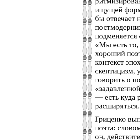
ритмизирован
ищущей форм
бы отвечает н
постмодерниз
подменяется 
«Мы есть то,
хороший поэт
контекст эпо
скептицизм, 
говорить о п
«задавленной
— есть куда 
расширяться.
Гриценко вып
поэта: слово
он, действит