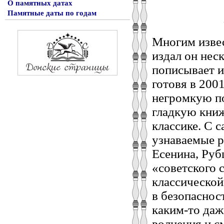
О памятных датах
Памятные даты по годам
Многим извес
издал он нес
пописывает и
готовя в 200
негромкую по
гладкую книж
классике. С 
узнаваемые р
Есенина, Руб
«советского 
классической
в безопаснос
каким-то даж
волнения и с