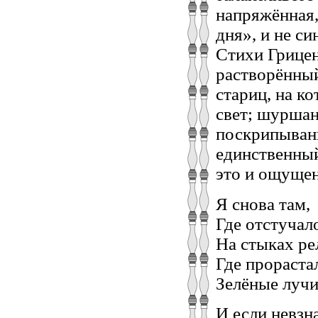
напряжённая,
дня», и не с
Стихи Грицен
растворённы
стариц, на к
свет; шуршан
поскрипывани
единственный
это и ощущен
Я снова там,
Где отстучал
На стыках ре
Где прораста
Зелёные лучи
И если невзн