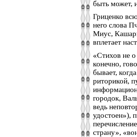
быть может, 
Гриценко всю
него слова П
Миус, Кашары
вплетает нас
«Стихов не о
конечно, гов
бывает, когд
риторикой, п
информационн
городок, Вал
ведь неповто
удостоен»),
перечисление
страну», «во