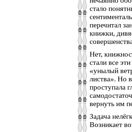
нечаянно об
стало понятн
сентименталь
перечитал за
книжки, дивя
совершенства
Нет, книжнос
стали все эти
«унылый ветр
листва». Но 
проступала г
самодостаточ
вернуть им п
Задача нелёгк
Возникает во