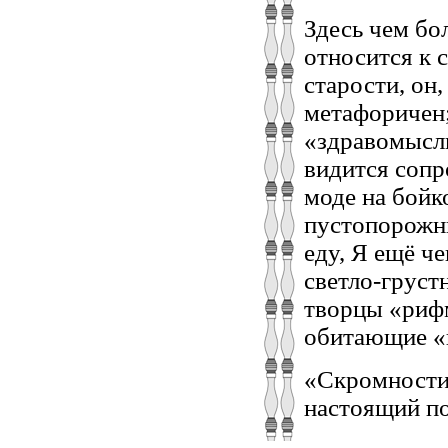
Здесь чем бо
относится к 
старости, он,
метафоричен;
«здравомысли
видится сопр
моде на бойк
пустопорожни
еду, Я ещё ч
светло-грустн
творцы «риф
обитающие «в
«Скромности»
настоящий п