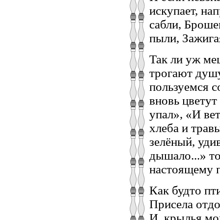
искупает, на
сабли, Броше
пыли, Зажигая
Так ли уж ме
трогают душу
пользуемся со
вновь цветут
упал», «И ве
хлеба и трав
зелёный, уди
дышало...» т
настоящему п
Как будто пти
Присела отдо
И, крылья мо