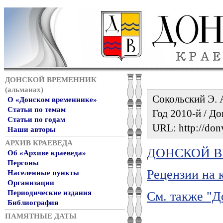
ДОНСКОЙ ВРЕМЕННИК
(альманах)
Сокольский Э. 
О «Донском временнике»
Статьи по темам
Год 2010-й / Дон
Статьи по годам
URL: http://donv
Наши авторы
АРХИВ КРАЕВЕДА
ДОНСКОЙ ВР
Об «Архиве краеведа»
Персоны
Рецензии на 
Населенные пункты
Организации
Периодические издания
См. также "Д
Библиография
ПАМЯТНЫЕ ДАТЫ