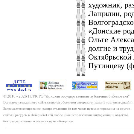
художник, ра
Лащилин, род
Волгоградско
«Донские ро
Ольге Алекса
долгие и тру
Октябрьской 
Путинцеву (ф
© 2010 -
2026
ГБУК РО "Донская государственная публичная библиотека"
Все материалы данного сайта являются объектами авторского права (в том числе дизайн).
Запрещается копирование, распространение (в том числе путём копирования на другие
сайты и ресурсы в Интернете) или любое иное использование информации и объектов
без предварительного согласия правообладателя.