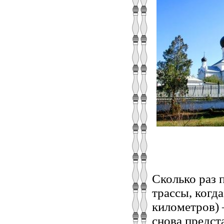
Сколько раз 
трассы, когд
километров) 
снова предста