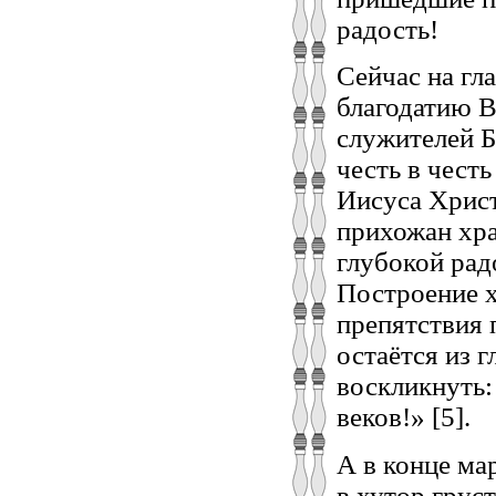
радость!
Сейчас на гл
благодатию В
служителей 
честь в чест
Иисуса Христ
прихожан хра
глубокой радо
Построение х
препятствия 
остаётся из 
воскликнуть:
веков!» [5].
А в конце ма
в хутор грус