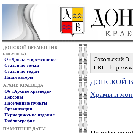
ДОНСКОЙ ВРЕМЕННИК
(альманах)
Сокольский Э. 
О «Донском временнике»
Статьи по темам
URL : http://ww
Статьи по годам
Наши авторы
ДОНСКОЙ ВР
АРХИВ КРАЕВЕДА
Об «Архиве краеведа»
Храмы и мон
Персоны
Населенные пункты
Организации
Периодические издания
Библиография
ПАМЯТНЫЕ ДАТЫ
На всём лево