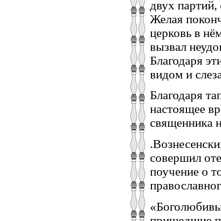
двух партий,
Желая поконч
церковь в нё
вызвал неудо
Благодаря эт
видом и слеза
Благодаря та
настоящее вр
священника ни
.Вознесенски
совершил оте
поучение о т
православног
«Боголюбивые
пришедшие п