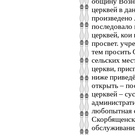
общину Возне
церквей в да
произведено 
последовало 
церквей, кои
просвет. учр
тем просить 
сельских мест
церкви, прис
ниже приведё
открыть – по
церквей – сус
администрати
любопытная о
Скорбященска
обслуживани