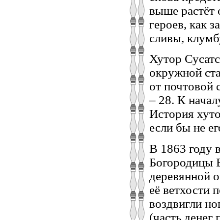
выше растёт 
героев, как 
сливы, клумбу
Хутор Сусатс
окружной ста
от почтовой 
– 28. К нача
История хуто
если бы не ег
В 1863 году 
Богородицы 
деревянной ог
её ветхости 
воздвигли но
(часть денег