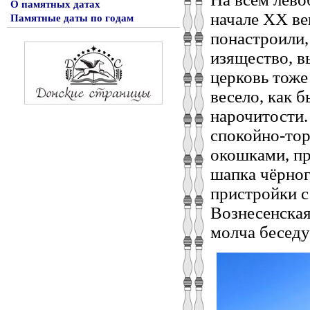
О памятных датах
начале ХХ ве
Памятные даты по годам
понастроили,
изящество, в
церковь тоже 
весело, как б
нарочитости.
спокойно-тор
окошками, пр
шапка чёрног
пристройки с
Вознесенская
молча беседу