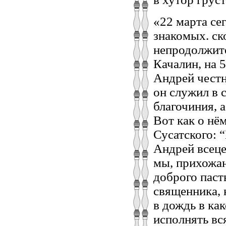
«22 марта се
знакомых. ск
непродолжите
Качалин, на 5
Андрей честн
он служил в 
благочиния, а
Вот как о нё
Сусатского: 
Андрей всеце
мы, прихожан
доброго паст
священника, к
в дождь в ка
исполнять вс