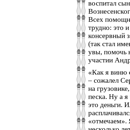
воспитал сын
Вознесенског
Всех помощни
трудно: это 
консервный 
(так стал им
увы, помочь 
участии Андр
«Как я виню с
– сожалел Се
на грузовике
песка. Ну а я
это деньги. 
расплачивалс
«отмечаем». 
несколько лет