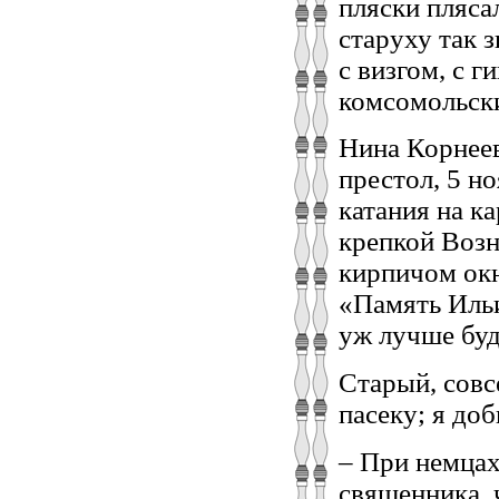
пляски пляса
старуху так з
с визгом, с г
комсомольски
Нина Корнеев
престол, 5 н
катания на ка
крепкой Возн
кирпичом окн
«Память Ильи
уж лучше буд
Старый, совс
пасеку; я доб
– При немцах
священника, 