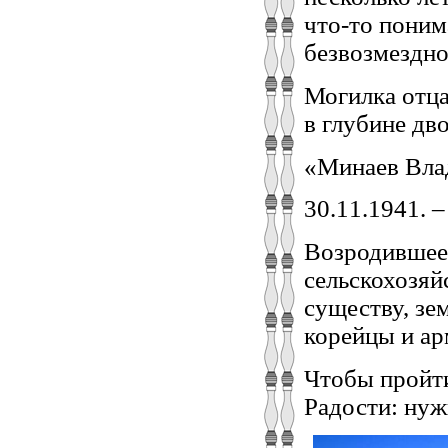
что-то поним
безвозмездно
Могилка отца
в глубине дв
«Минаев Вла
30.11.1941. –
Возродившеес
сельскохозяй
существу, зе
корейцы и арм
Чтобы пройти
Радости: нужн