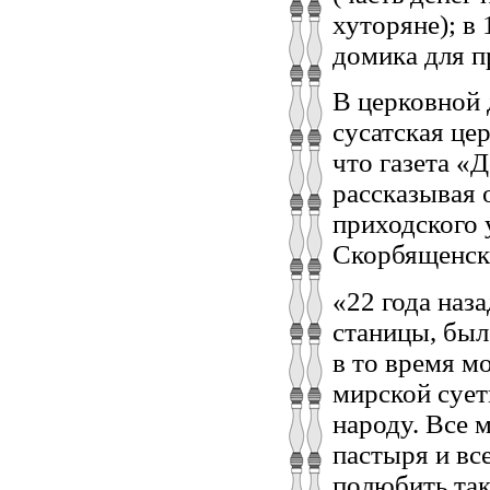
хуторяне); в
домика для пр
В церковной 
сусатская це
что газета «
рассказывая 
приходского 
Скорбященско
«22 года наз
станицы, был
в то время м
мирской сует
народу. Все 
пастыря и вс
полюбить тако