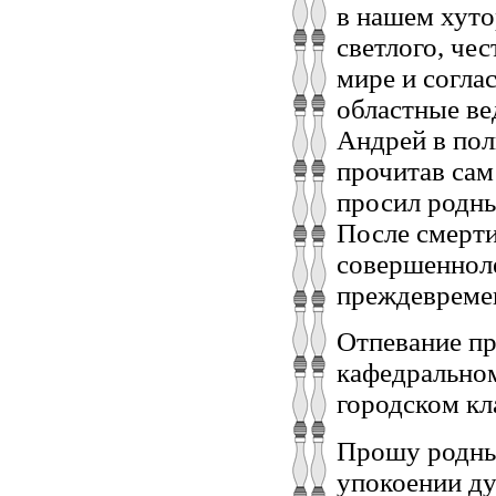
в нашем хуто
светлого, чес
мире и согла
областные ве
Андрей в пол
прочитав сам
просил родны
После смерти
совершенноле
преждевреме
Отпевание пр
кафедральном
городском кл
Прошу родных
упокоении ду