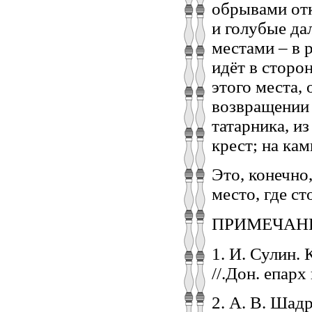
обрывами отк
и голубые да
местами – в 
идёт в сторо
этого места, 
возвращении 
татарника, и
крест; на ка
Это, конечно
место, где ст
ПРИМЕЧАН
1. И. Сулин.
//.Дон. епарх 
2. А. В. Шад