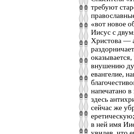
требуют стар
православные
«вот новое о
Иисус с двум
Христова — а
раздорничаете
оказывается, 
внушению дух
евангелие, на
благочестиво
напечатано в
здесь антихр
сейчас же убр
еретическую; 
в ней имя Ии
увидев, что е