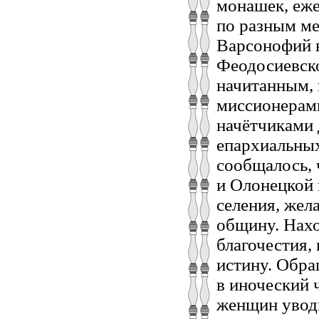
монашек, еж
по разным ме
Варсонофий в
Феодосиевско
начитанным, 
миссионерами
начётчиками 
епархиальных
сообщалось, 
и Олонецкой 
селения, жел
общину. Нахо
благочестия,
истину. Обр
в иноческий 
женщин уводи