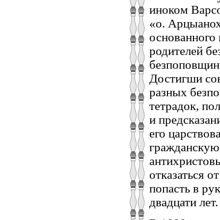
иноком Варсо
«о. Арцыано
основанного 
родителей бе
безпоповщинс
Достигши сов
разных безп
тетрадок, по
и предсказан
его царствов
гражданскую 
антихристовы
отказаться о
попасть в ру
двадцати лет.