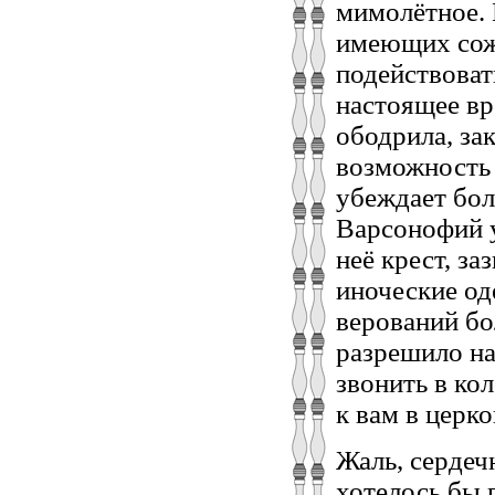
мимолётное. 
имеющих сож
подействоват
настоящее вр
ободрила, за
возможность 
убеждает бол
Варсонофий у
неё крест, з
иноческие од
верований бо
разрешило на
звонить в кол
к вам в церко
Жаль, сердеч
хотелось бы 