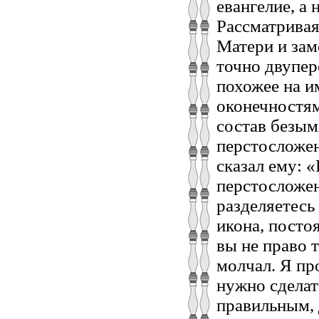
евангелие, а
Рассматривая
Матери и зам
точно двупер
похожее на и
оконечностям
состав безым
перстосложен
сказал ему: 
перстосложен
разделяетесь
икона, посто
вы не право 
молчал. Я пр
нужно сделат
правильным, 