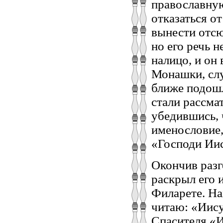
православну
отказаться от
вынести отсю
но его речь н
налицо, и он 
Монашки, слу
ближе подошл
стали рассма
убедившись, 
именословие,
«Господи Иис
Окончив разг
раскрыл его и
Филарете. На
читаю: «Иису
Спасителя «И