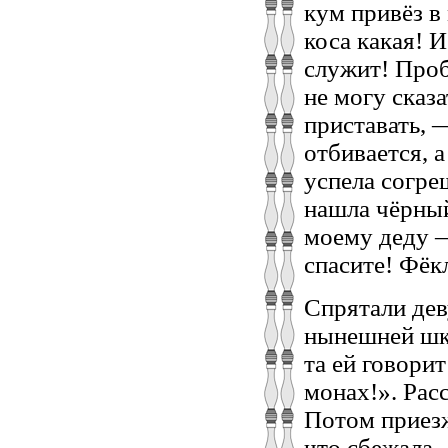
кум привёз в
коса какая! 
служит! Проб
не могу сказ
приставать, 
отбивается, 
успела согре
нашла чёрный
моему деду —
спасите! Фёк
Спрятали дев
нынешней шко
та ей говорит
монах!». Рас
Потом приезж
что сбежала,