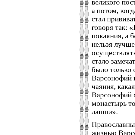
великого пос
а потом, ког
стал привива
говоря так: 
покаяния, а б
нельзя лучше
осуществлять
стало замеча
было только 
Варсонофий н
чаяния, какая
Варсонофий о
монастырь то
лапши».
Православные
жизнью Варсо