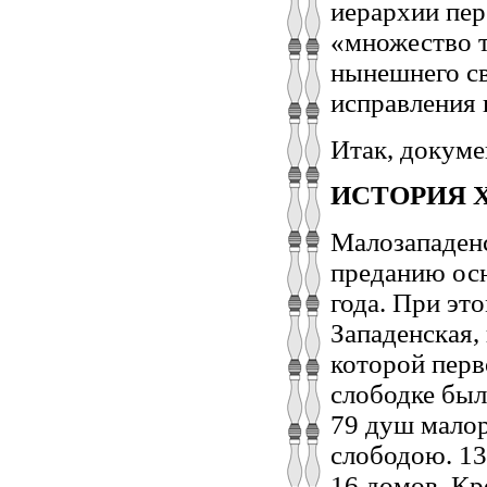
иерархии пер
«множество т
нынешнего св
исправления 
Итак, докуме
ИСТОРИЯ 
Малозападенс
преданию ос
года. При эт
Западенская,
которой перв
слободке было
79 душ малор
слободою. 13
16 домов. Кр