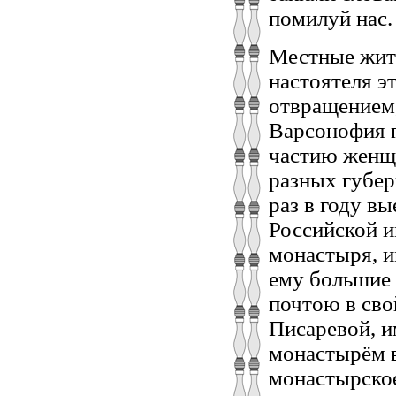
помилуй нас.
Местные жит
настоятеля э
отвращением,
Варсонофия 
частию женщ
разных губер
раз в году в
Российской и
монастыря, 
ему большие 
почтою в сво
Писаревой, 
монастырём в
монастырское