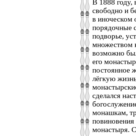
В 1888 году,
свободно и б
в иноческом 
порядочные с
подворье, у
множеством в
возможно был
его монастыр
постоянное ж
лёгкую жизнь
монастырские
сделался нас
богослужение
монашкам, тр
повиновения 
монастыря. С