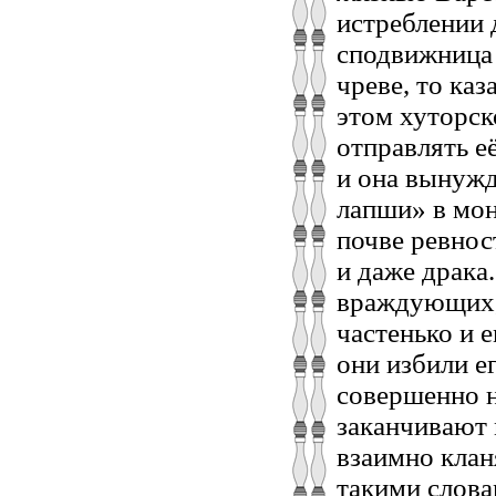
истреблении 
сподвижница
чреве, то каз
этом хуторск
отправлять е
и она вынужд
лапши» в мо
почве ревнос
и даже драка
враждующих,
частенько и е
они избили е
совершенно н
заканчивают 
взаимно кла
такими слова