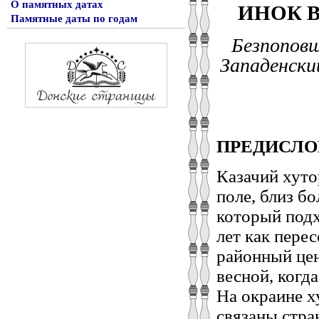
ИНОК 
О памятных датах
Памятные даты по годам
Безпопов
Западенски
ПРЕДИСЛО
Казачий хуто
поле, близ б
который подх
лет как перес
районный цен
весной, когд
На окраине х
связаны стра