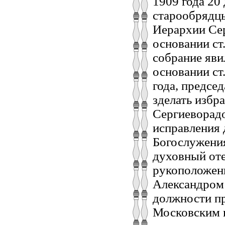
1909 года 20
старообрядц
Иерархии Се
основании ст
собрание яви
основании ст.
года, предсе
зделать избр
Сергиеворад
исправления 
Богослужения
духовный от
рукоположен
Александром
должности п
Московским 