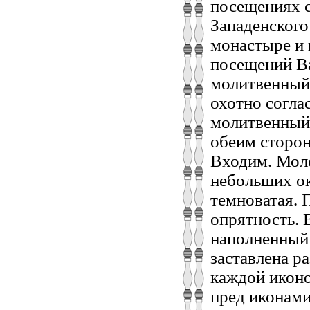
посещениях с
Западенского
монастыре и 
посещений Ва
молитвенный 
охотно согла
молитвенный 
обеим сторон
Входим. Моле
небольших ок
темноватая. 
опрятность. 
наполненный 
заставлена р
каждой иконо
пред иконами