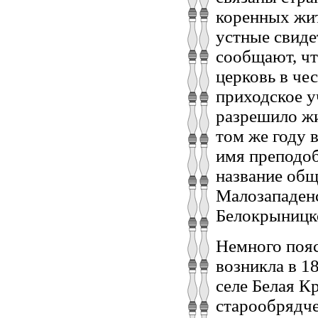
коренных жит
устные свиде
сообщают, чт
церковь в че
приходское у
разрешило жи
том же году 
имя преподоб
название об
Малозападен
Белокрыницк
Немного пояс
возникла в 18
селе Белая К
старообрядче