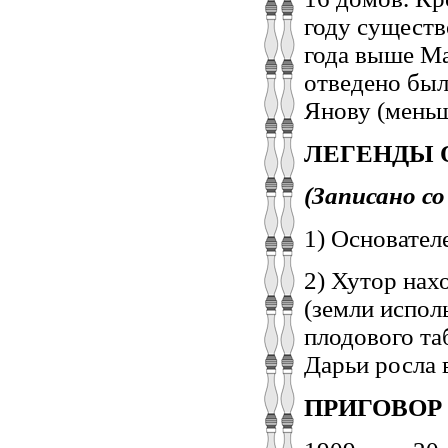
году существ
года выше Ма
отведено был
Янову (мень
ЛЕГЕНДЫ 
(Записано с
1) Основател
2) Хутор нах
(земли испол
плодового та
Дарьи росла 
ПРИГОВОР