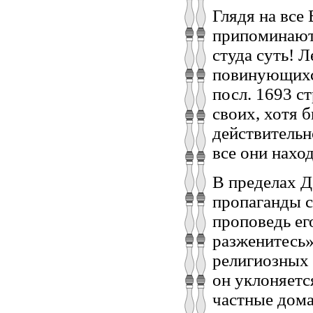
Глядя на все
припоминаютс
студа суть! 
повинующихся,
посл. 1693 ст
своих, хотя 
действительн
все они нахо
В пределах Д
пропаганды св
проповедь ег
разженитесь»
религиозных
он уклоняется
частные дома