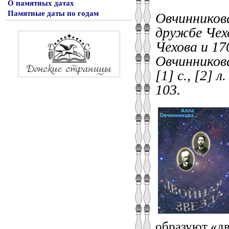
О памятных датах
Памятные даты по годам
Овчинникова
дружбе Чехо
Чехова и 17
Овчинникова
[1] с., [2] л
103.
образуют «дв