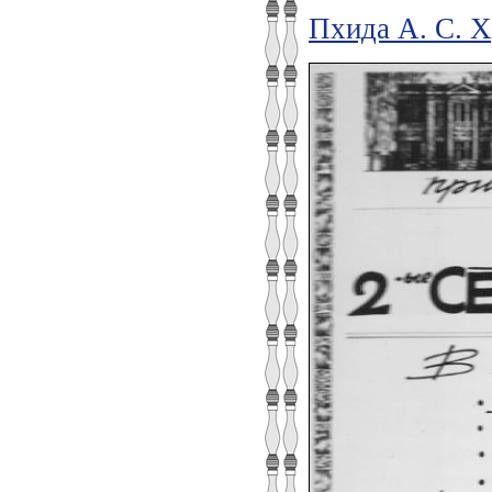
Пхида А. С. Х