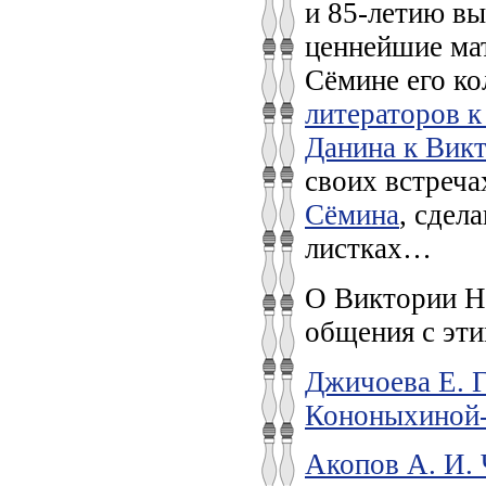
и 85-летию вы
ценнейшие ма
Сёмине его к
литераторов 
Данина к Вик
своих встреч
Сёмина
, сдел
листках…
О Виктории Ни
общения с эт
Джичоева Е. Г
Кононыхиной
Акопов А. И. 