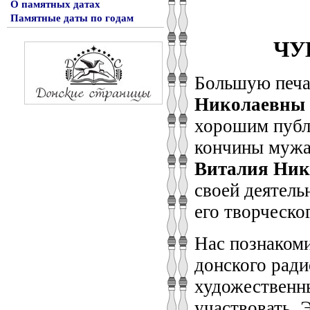
О памятных датах
Памятные даты по годам
ЧУ
Большую печа
Николаевны
хорошим публи
кончины мужа 
Виталия Ник
своей деятель
его творческо
Нас познаком
донского ради
художественны
участвовать. 