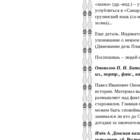
«шама» (др.-инд.) –
углубляться в «Самар
грузинский язык (са-м
холма)...
Еще деталь. Индикато
упоминание о некоем
(Джиованни дель План
Поспешишь – людей 
Оноколов П. И. Батайс
ил., портр., факс., 
Павел Иванович Оноко
истории. Материал вы
размышляет над факт
старожилов. Главная 
можем быть спокойны
занимался ли кто до 
догадки за окончател
Ичёв А. Донская каз
ист-стат. сб. Ростов