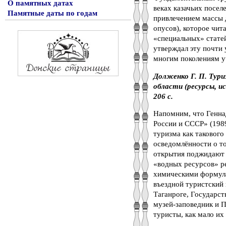
О памятных датах
веках казачьих посел
Памятные даты по годам
привлечением массы 
опусов), которое чит
«специальных» статей
утверждал эту почти 
многим поколениям уч
Долженко Г. П. Тури
области (ресурсы, ис
206 с.
Напомним, что Генна
России и СССР» (1989
туризма как такового
осведомлённости о т
открытия поджидают т
«водных ресурсов» р
химическими формула
въездной туристский 
Таганроге, Государс
музей-заповедник и 
туристы, как мало их