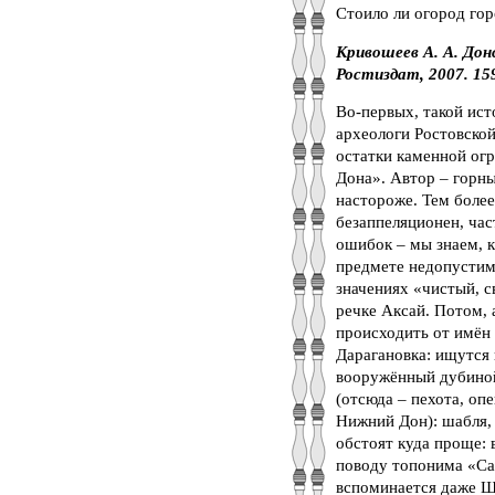
Стоило ли огород гор
Кривошеев А. А. Дон
Ростиздат, 2007. 159
Во-первых, такой ист
археологи Ростовской
остатки каменной ог
Дона». Автор – горн
настороже. Тем более
безаппеляционен, час
ошибок – мы знаем, 
предмете недопустим
значениях «чистый, с
речке Аксай. Потом, 
происходить от имён 
Дарагановка: ищутся 
вооружённый дубиной;
(отсюда – пехота, оп
Нижний Дон): шабля, 
обстоят куда проще: 
поводу топонима «Са
вспоминается даже Шам