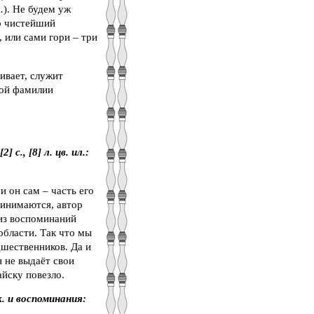
). Не будем уж
то чистейший
, или сами гори – три
ивает, служит
ной фамилии
 с., [8] л. цв. ил.:
и он сам – часть его
ринимаются, автор
 из воспоминаний
области. Так что мы
дшественников. Да и
н не выдаёт свои
айску повезло.
. и воспоминания: