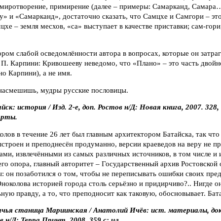
 умиротворение, примирение (далее – примеры: Самарканд, Самара…
у» и «Самарканд», достаточно сказать, что Самцхе и Самгори – э
цхе – земля месхов, «са» выступает в качестве приставки; сам-гори
ром слабой осведомлённости автора в вопросах, которые он затраг
 П. Карпини: Кривошееву неведомо, что «Плано» – это часть двой
о Карпини), а не имя.
насмешишь, мудры русские пословицы.
к: история / Изд. 2-е, доп. Ростов н/Д: Новая книга, 2007. 328, [2]
карты.
лов в течение 26 лет был главным архитектором Батайска, так что 
строен и преподнесён продуманно, версии краеведов на веру не п
ами, извлечёнными из самых различных источников, в том числе и
его опора, главный авторитет – Государственный архив Ростовской 
: он позаботился о том, чтобы не переписывать ошибки своих пре
Оноколова историей города столь серьёзно и придирчиво?.. Нигде о
ьную правду, а то, что преподносит как таковую, обосновывает. Бат
ачья станица Мариинская / Анатолий Ичёв: ист. материалы, док
 н/Д: Терра Принт, 2008. 359 с: ил.