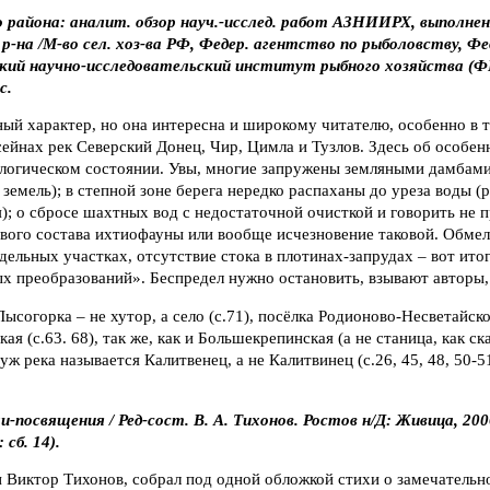
 района: аналит. обзор науч.-исслед. работ АЗНИИРХ, выполненн
р-на /М-во сел. хоз-ва РФ, Федер. агентство по рыболовству, Фед
кий научно-исследовательский институт рыбного хозяйства 
с.
й характер, но она интересна и широкому читателю, особенно в то
сейнах рек Северский Донец, Чир, Цимла и Тузлов. Здесь об особен
кологическом состоянии. Увы, многие запружены земляными дамбами
земель); в степной зоне берега нередко распаханы до уреза воды (
; о сбросе шахтных вод с недостаточной очисткой и говорить не 
вого состава ихтиофауны или вообще исчезновение таковой. Обмеле
дельных участках, отсутствие стока в плотинах-запрудах – вот ито
х преобразований». Беспредел нужно остановить, взывают авторы,
ысогорка – не хутор, а село (с.71), посёлка Родионово-Несветайско
я (с.63. 68), так же, как и Большекрепинская (а не станица, как ска
 уж река называется Калитвенец, а не Калитвинец (с.26, 45, 48, 50-5
-посвящения / Ред-сост. В. А. Тихонов. Ростов н/Д: Живица, 2006.
сб. 14).
 Виктор Тихонов, собрал под одной обложкой стихи о замечательн