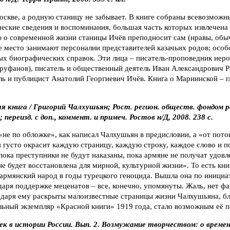
скве, а родную станицу не забывает. В книге собраны всевозможн
ческие сведения и воспоминания, большая часть которых извлечен
 о современной жизни станицы Ичёв преподносит сам (нравы, обыч
е место занимают персоналии представителей казачьих родов; особ
ых биографических справок. Эти лица – писатель-проповедник ие
руфанов), писатель и общественный деятель Иван Александрович Р
ель и публицист Анатолий Георгиевич Ичёв. Книга о Мариинской – г
я книга / Григорий Чалхушьян; Рост. регион. обществ. фондом 
 переизд. с доп., коммент. и примеч. Ростов н/Д, 2008. 238 с.
«не по обложке», как написал Чалхушьян в предисловии, а «от пот
я густо окрасит каждую страницу, каждую строку, каждое слово и п
 пока преступники не будут наказаны, пока армяне не получат удовл
е будет восстановлена для мирной, культурной жизни». То есть книг
армянский народ в годы турецкого геноцида. Вышла она по инициат
даря поддержке меценатов – все, конечно, упомянуты. Жаль, нет фа
одаря ему раскрыты малоизвестные страницы жизни Чалхушьяна, бл
ьный экземпляр «Красной книги» 1919 года, стало возможным её п
к в истории России. Вып. 2. Возмужание творчеством: о времени,