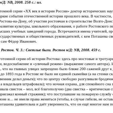
Д: NB, 2008. 258 с.: ил.
томной серии «ХХ век в истории России» доктор исторических нау
ркие события отечественной истории прошлого века. В частности, 
остова-на-Дону, об участии ростовчан в строительстве Волго-Донс
 развитии культуры, школьного образования, о работе Ростовского п
ысших учебных заведений города. Встречаются имена учителей, пр
осударственных и общественных руководителей, с кем Поташева све
я сам Фёдор Иванович.
остов. Ч. 3.: Светлые были. Ростов н/Д: NB, 2008. 459 с.
отомной серии об истории Ростова: здесь про мостовые и тротуары
и, водоснабжение и «уличный режим» (выражение самого автора). 
 что на главных улицах запрещено было ближе 200 саженей друг к 
 до 1893 года в Ростове не было ни единой скамейки (а на стенки с
твенник делал деньги); что по центру свободно разгуливали бродячи
 а владельцев штрафовала); что ночная охрана, для спокойного сна 
вала свисток – мол, всё благополучно (два свистка – критическая с
приезжал конный стражник); что поступавшие на пожарную службу 
оне и… не имели права жениться (чтобы, в случае гибели, не остав
ташева удивительна и даёт уверенность, что он ещё многое нам п