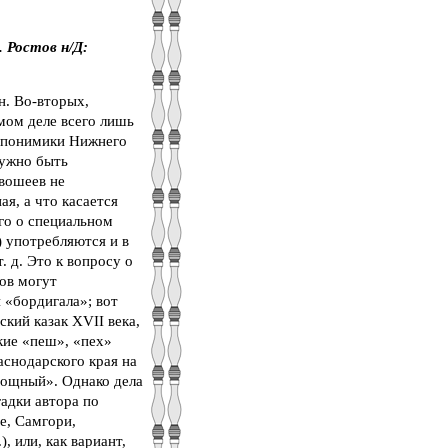
 Ростов н/Д:
н. Во-вторых,
мом деле всего лишь
топонимики Нижнего
нужно быть
ивошеев не
ая, а что касается
го о специальном
 употребляются и в
 д. Это к вопросу о
тов могут
 «бордигала»; вот
ский казак XVII века,
кие «пеш», «пех»
аснодарского края на
 мощный». Однако дела
адки автора по
е, Самгори,
, или, как вариант,