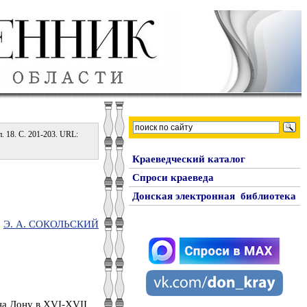
. 18. С. 201-203. URL:
Краеведческий каталог
Спроси краеведа
Донская электронная библиотека
Э. А. СОКОЛЬСКИЙ
на Дону в ХVI-ХVII