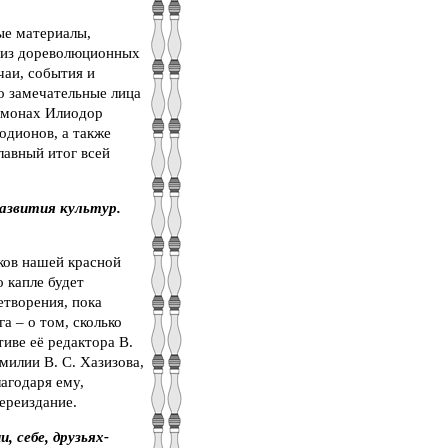
ые материалы,
а из дореволюционных
аи, события и
о замечательные лица
ромонах Илиодор
одионов, а также
лавный итог всей
развития культур.
оков нашей красной
о капле будет
етворения, пока
а – о том, сколько
иве её редактора В.
милии В. С. Хазизова,
агодаря ему,
ереиздание.
 себе, друзьях-