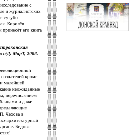
 исследование с
ле и журналистских
же сугубо
ек. Королёв
и принесёт его книга
Астраханская
в н/Д: МарТ, 2008.
ореволюционной
ё создателей кроме
 ни малейшей
 какие неожиданные
ма, перечислением
аблицами и даже
определяющие
П. Чехова в
ико-архитектурный
ургане. Бедные
стях!