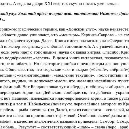
одить. А ведь на дворе XXI век, так скучно писать уже нельзя.
ской улус Золотой орды: очерки ист. топонимики Нижнего Дона.
 с.
орико-географический термин, как «Донской улус», науке неизвесте
 области давно уже знают, что «менгиры» Керчика-Саврова – на са
рады бывшего хутора. Далее. Книга имеет подзаголовок: «Очерки 
ый инженер-геофизик, увлечённый топонимикой. А с увлечёнными 
 если речь идёт о топонимике: наука ох какая хитрая. Спасибо, Кр
то подчёркивает: «версия». В целом книга интересная, познавательн
кто не ошибается. Но некоторые ошибки и недосмотры для пишуще
ы. Общеизвестно, что тюркские «ак» и «кара» («белый», «чёрный»)
ветлый»; «немноговодный», «медленно текущий», «болотистый» и т.
автор, видимо, не допускает мысли, что названия населённых пунк
и фамилий. Вот Берданосовка: тут и «берд», и «борт», и «бирде», и
персидские корни; вот Дейнекин: сообщается, что дейнеко – украин
 вот Пешково: извлекаются индо-европейские корни, а также русс
ешить); а вот и Шабельское (почему-то перенесённое автором из Кр
шабель – рыба «чехонь» (по Далю), или из санскрита – «сильный,
все эти названия произошли от фамилий. Особенно своеобразны дог
мбек»: в качестве аналогичных названий приведены Самбор, Самцх
бала... Результат – соответствующий: «шам» – свеча (перс., араб.)