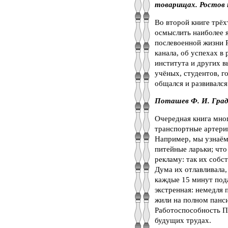
товарищах. Ростов н/
Во второй книге трёх
осмыслить наиболее я
послевоенной жизни Р
канала, об успехах в
института и других в
учёных, студентов, г
общался и развивалс
Поташев Ф. И. Град Р
Очередная книга мног
транспортные артери
Например, мы узнаём,
питейные ларьки; что
рекламу: так их собс
Дума их отлавливала,
каждые 15 минут пода
экстренная: немедля 
жили на полном панси
Работоспособность По
будущих трудах.