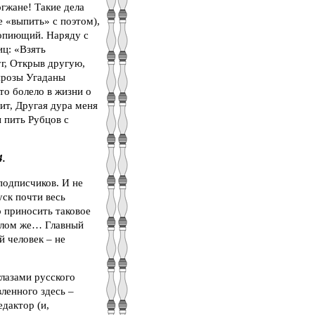
огжане! Такие дела
 «выпить» с поэтом),
вопиющий. Наряду с
ц: «Взять
г, Открыв другую,
 прозы Угаданы
то болело в жизни о
ит, Другая дура меня
 пить Рубцов с
4.
подписчиков. И не
уск почти весь
о приносить таковое
целом же… Главный
й человек – не
глазами русского
ленного здесь –
едактор (и,