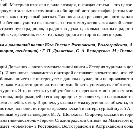
ений. Материал изложен в виде словаря, и каждая статья – это целое
документальных источников и обширной историографии (в том чис
ается как интересный рассказ. Так писали до революции: авторы да
 избегали сухости изложения, за текстом чувствовался живой челов
утраченную традицию, и радостно думать, сколько пользы и радост
ёных, краеведов, всех тех, кому дорога история нашего края.
зм в равнинной части Юга России: Ростовская, Волгоградская, 
тория, тенденции) / Г. П. Долженко, С. А. Белорусова. М.; Росто
дий Долженко – автор замечательной книги «История туризма в д
). И вот новая, знакомство с которой оставляет впечатление, что е
 больше ничего не интересует: в данном случае, они не проявляют
ом, какими достопримечательностями богаты упомянутые области,
уриста. Это, по сути, сухой учебник, с пересказом истории туриз
егиона, информацией о его «природных условиях», со сложными т
ми лечебных вод. Впрочем, указаны и «экскурсионные объекты, 
поток», вот они: историко-краеведческий и литературный музей А. 
твенный музей-заповедник М. А. Шолохова, Старочеркасский истор
Памятник-ансамбль «Героям Сталинградской битвы» на Мамаевом к
 ждёт «объектов» в Ростовской, Волгоградской и Астраханской обла