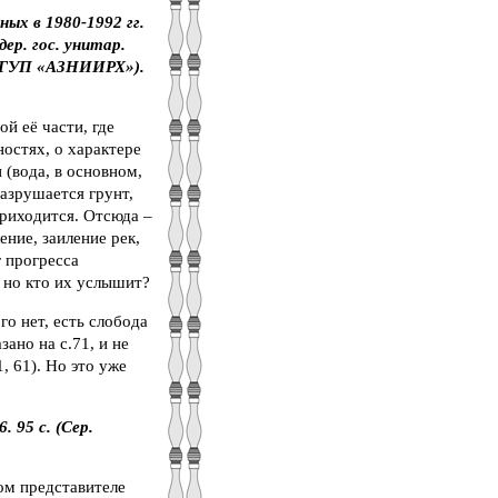
ых в 1980-1992 гг.
ер. гос. унитар.
(ФГУП «АЗНИИРХ»).
й её части, где
ностях, о характере
 (вода, в основном,
разрушается грунт,
приходится. Отсюда –
ние, заиление рек,
г прогресса
 но кто их услышит?
го нет, есть слобода
зано на с.71, и не
1, 61). Но это уже
 95 с. (Сер.
ом представителе