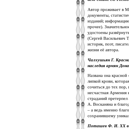
Автор проживает в Мо
документы, статисти
изданий; информацию
прочее). Значительно
удостоены развёрнут
(Сергей Васильевич Т
историк, поэт, писат
жизни её автора.
Чалхушьян Г. Красна
наследия армян Дона;
Названа она красной 
липкой крови, котора
сочиться до тех пор,
несчастная Армения н
страданий претерпел 
А. Восканяна и благо
– а ведь именно благ
сохранившему уникал
Поташев Ф. И. ХХ ве