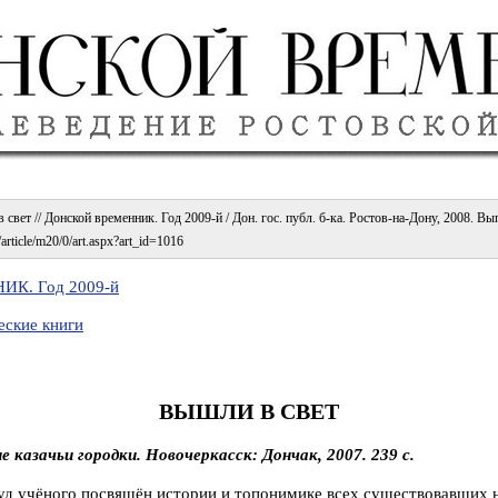
свет // Донской временник. Год 2009-й / Дон. гос. публ. б-ка. Ростов-на-Дону, 2008. Вып
/article/m20/0/art.aspx?art_id=1016
К. Год 2009-й
еские книги
ВЫШЛИ В СВЕТ
е казачьи городки. Новочеркасск: Дончак, 2007. 239 с.
д учёного посвящён истории и топонимике всех существовавших 