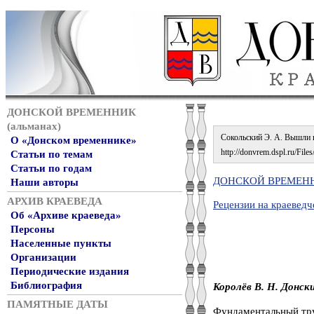
ДОНСКОЙ ВРЕМЕННИК
(альманах)
Сокольский Э. А. Вышли в 
О «Донском временнике»
http://donvrem.dspl.ru/Files
Статьи по темам
Статьи по годам
ДОНСКОЙ ВРЕМЕННИ
Наши авторы
АРХИВ КРАЕВЕДА
Рецензии на краеведч
Об «Архиве краеведа»
Персоны
Населенные пункты
Организации
Периодические издания
Библиография
Королёв В. Н. Донски
ПАМЯТНЫЕ ДАТЫ
Фундаментальный тру