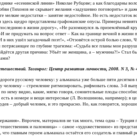
еднике «есенинской линии» Николае Рубцове; а как благодарны вол
юбви (Тихонов не скрывает желания «задушевно поговорить» и даже
иге мелкие недостатки – занятие недостойное. Но есть недостаток 
 здесь щедро представлены графоманские опусы. Примеры невняти
последнюю в жизни дорогу», «Не разомкнулся ль приземлённый кру
И не придумать на вопрос ответ – Как на границе вечной в жизни
 в них ушёл загадочный поэт!», «Отзовётся острой болью слово, Ч
м потрясающее по глубине трагизма: «Судьба все планы мои разруш
айдётся другая причина: Убьёт не женщина, а – мужчина?!» Стал бы
рами?
тешествий. Таганрог: Центр развития личности, 2008. N 3, № 
 дороги русскому человеку: у альманаха уже больше пяти десятков 
у человеку – стремление ритмизировать, рифмовать слова. 3-й вып
 по нему видно, какие, мягко говоря, сомнительные плоды способн
 есть в номере и вещи интересные (Л. Волошинова, например); в 
дев – добрый человек, и это прекрасно. Но, как говорится, хороши
ержания». Впрочем, материалов не так много, тема одна – Турция 
тешественник и паломница» – самое «художественное» из представ
 что главным героем альманаха остаётся его создатель и главный р