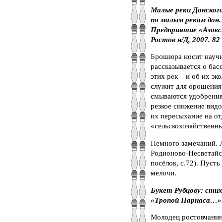
Малые реки Донского
по малым рекам дон. 
Предприятие «Азовс
Ростов н/Д, 2007. 82 
Брошюра носит научны
рассказывается о бас
этих рек – и об их э
служит для орошения 
смываются удобрения)
резкое снижение видо
их пересыхание на от
«сельскохозяйственны
Немного замечаний. Л
Родионово-Несветайска
посёлок, с.72). Пусть
мелочи.
Букет Рубцову: стихи
«Тропой Парнаса…»: 
Молодец ростовчанин