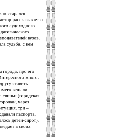
к постарался
автор рассказывает о
кого судоходного
едагогического
еподавателей вузов,
ла судьба, с кем
 города, про его
Интересного много.
другу ставить
камеек вешали
е свиньи (городская
горожан, через
итуация, три –
сдавали паспорта,
алось детей-сирот).
оведает в своих