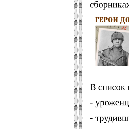
сборниках
В список 
- урожен
- трудивш