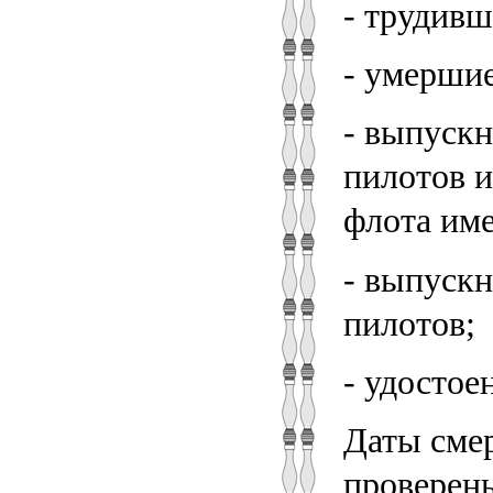
- трудивш
- умершие
- выпуск
пилотов и
флота име
- выпуск
пилотов;
- удостое
Даты смер
проверены