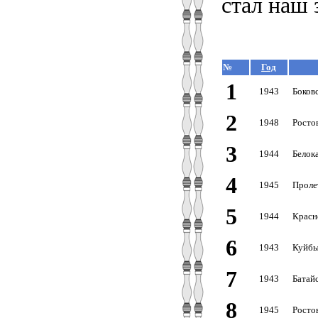
стал наш 
№
Год
1
1943
Боков
2
1948
Росто
3
1944
Белок
4
1945
Проле
5
1944
Красн
6
1943
Куйбы
7
1943
Батайс
8
1945
Росто