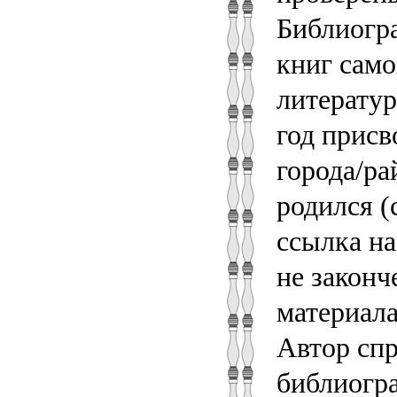
Библиогра
книг само
литератур
год присв
города/ра
родился (
ссылка на
не законч
материал
Автор сп
библиогра