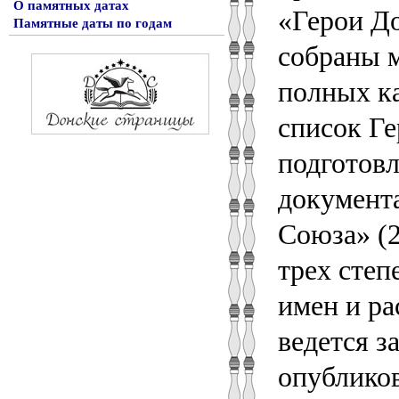
О памятных датах
«Герои До
Памятные даты по годам
собраны м
полных к
список Ге
подготов
документ
Союза» (2
трех степ
имен и р
ведется з
опубликов