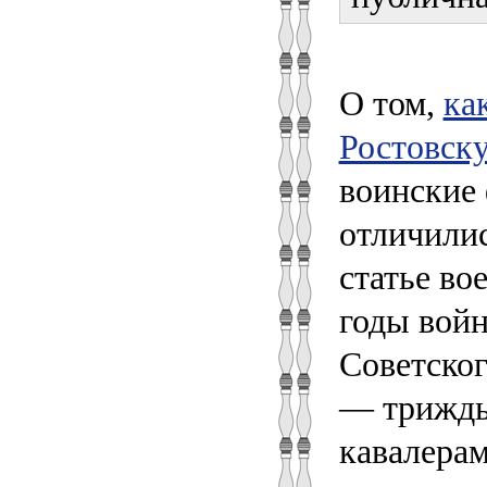
О том,
ка
Ростовск
воинские
отличилис
статье во
годы вой
Советског
— трижды
кавалера