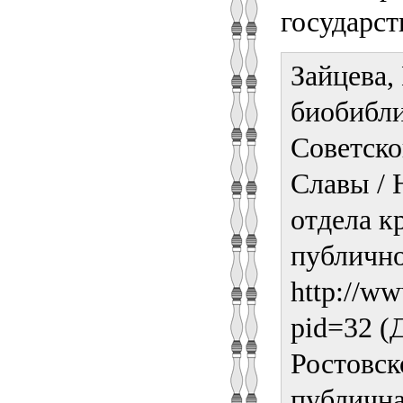
государст
Зайцева, 
биобибли
Советско
Славы / 
отдела к
публично
http://ww
pid=32 (
Ростовск
публична