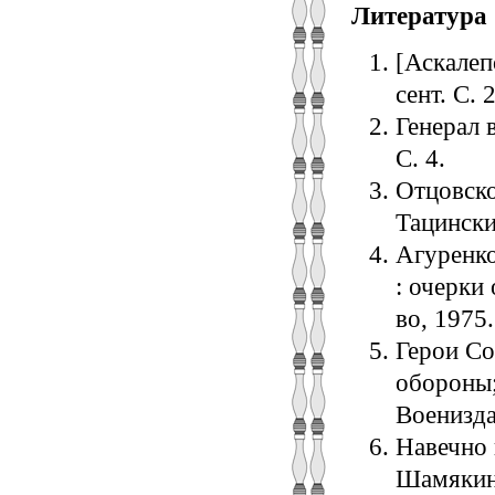
Литература
[Аскалепо
сент. С. 2
Генерал в
С. 4.
Отцовско
Тацинский
Агуренко
: очерки
во, 1975.
Герои Со
обороны;
Воениздат
Навечно в
Шамякин]