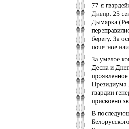
77-я гвардей
Днепр. 25 се
Дымарка (Реп
переправилис
берегу. За о
почетное на
За умелое к
Десна и Днеп
проявленное 
Президиума 
гвардии ген
присвоено зв
В последующе
Белорусского