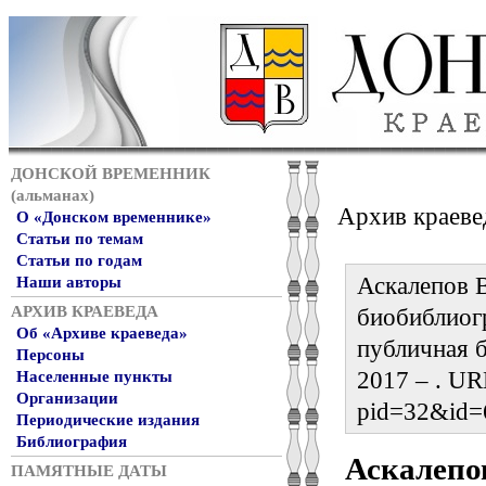
ДОНСКОЙ ВРЕМЕННИК
(альманах)
Архив краеве
О «Донском временнике»
Статьи по темам
Статьи по годам
Аскалепов В
Наши авторы
АРХИВ КРАЕВЕДА
биобиблиог
Об «Архиве краеведа»
публичная б
Персоны
2017 – . URL
Населенные пункты
Организации
pid=32&id=
Периодические издания
Библиография
Аскалепо
ПАМЯТНЫЕ ДАТЫ