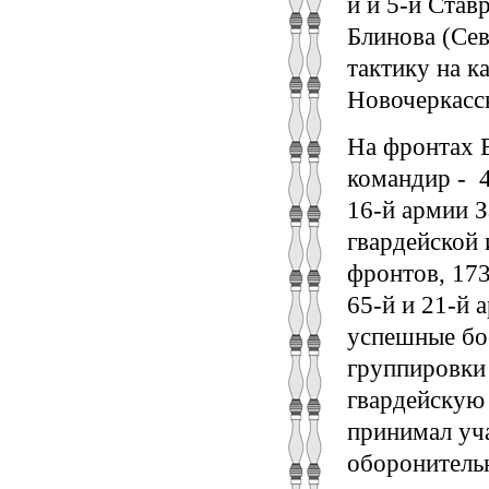
й и 5-й Став
Блинова (Сев
тактику на 
Новочеркасск
На фронтах 
командир ‑ 4
16-й армии З
гвардейской 
фронтов, 17
65-й и 21-й 
успешные бо
группировки
гвардейскую 
принимал уч
оборонительн