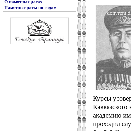
О памятных датах
Памятные даты по годам
Курсы усове
Кавказского 
академию име
проходил сл