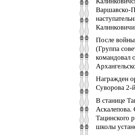
Калинковичс
Варшавско-П
наступательн
Калинковичи,
После войны
(Группа сове
командовал 
Архангельск
Награжден ор
Суворова 2-й
В станице Та
Аскалепова. 
Тацинского р
школы устан