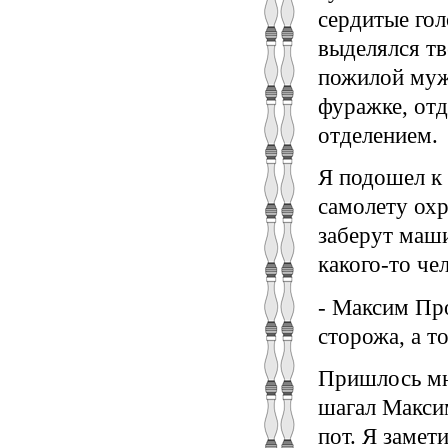
сердитые гол
выделялся тв
пожилой муж
фуражке, от
отделением.
Я подошел к 
самолету охр
заберут маш
какого-то че
- Максим Пр
сторожа, а т
Пришлось мн
шагал Максим
пот. Я замет