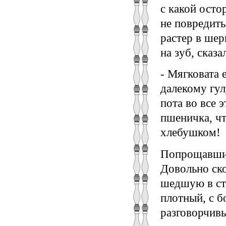
с какой осто
не повредить
растер в шер
на зуб, сказа
- Мягковата 
далекому гул
пота во все 
пшеничка, ч
хлебушком!
Попрощавшис
Довольно ск
шедшую в ст
плотный, с 
разговорчив