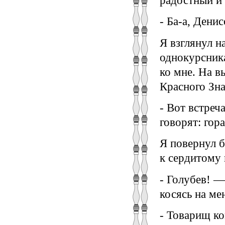
радостный и
- Ба-а, Дени
Я взглянул н
однокурсник
ко мне. На в
Красного Зн
- Вот встреч
говорят: гора
Я повернул б
к сердитому
- Голубев! —
косясь на ме
- Товарищ ко