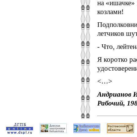
на «ишачке» 
козлами!
Подполковни
летчиков шу
- Что, лейтен
Я коротко ра
удостоверени
<…>
Андрианов И.
Рабочий, 198