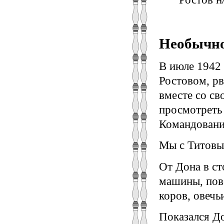
Необычно
В июле 1942
Ростовом, рв
вместе со с
просмотреть 
Командовани
Мы с Титовым
От Дона в с
машины, пово
коров, овечь
Показался До