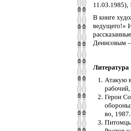
11.03.1985),
В книге худ
ведущего!» 
рассказанны
Денисовым – 
Литература
Атакую в
рабочий,
Геpои Со
обороны;
во, 1987.
Питомцы 
Ростов н/