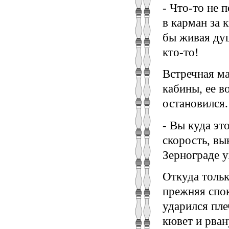
- Что-то не 
в карман за 
бы живая душ
кто-то!
Встречная м
кабины, ее в
остановился.
- Вы куда эт
скорость, в
Зернограде у
Откуда тольк
прежняя спок
ударился пле
кювет и рван