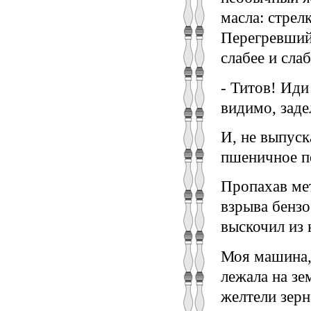
масла: стрел
Перегревшийс
слабее и слаб
- Титов! Ид
видимо, заде
И, не выпуск
пшеничное п
Пропахав мет
взрыва бензо
выскочил из 
Моя машина,
лежала на зе
желтели зерн