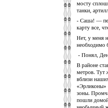
мосту сплош
танки, артилл
- Саша! — пе
карту все, чт
Нет, у меня 
необходимо б
- Понял, Ден
В районе ста
метров. Тут 
вблизи наши
«Эрликоны» с
зоны. Промча
пошли домой.
необычный ж