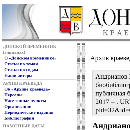
ДОНСКОЙ ВРЕМЕННИК
(альманах)
Архив краеве
О «Донском временнике»
Статьи по темам
Статьи по годам
Андрианов 
Наши авторы
АРХИВ КРАЕВЕДА
биобиблиог
Об «Архиве краеведа»
публичная б
Персоны
2017 – . URL
Населенные пункты
Организации
pid=32&id=
Периодические издания
Библиография
Андриано
ПАМЯТНЫЕ ДАТЫ