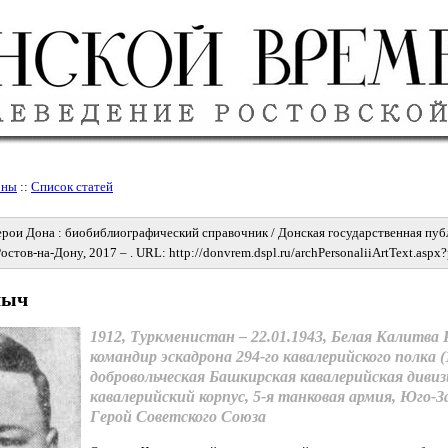
оны
::
Список статей
ерои Дона : биобиблиографический справочник / Донская государственная пуб
 Ростов-на-Дону, 2017 – . URL: http://donvrem.dspl.ru/archPersonaliiArtText.as
лыч
1912, Туркменистан – 22.01.1943, Белая Калитва 
командир эскадрона 294-го кавалерийского полка (
добровольческая Башкирская кавалерийская дивизи
кавалерийский корпус, 5-я танковая армия, Юго-
Геpой Советского Союза