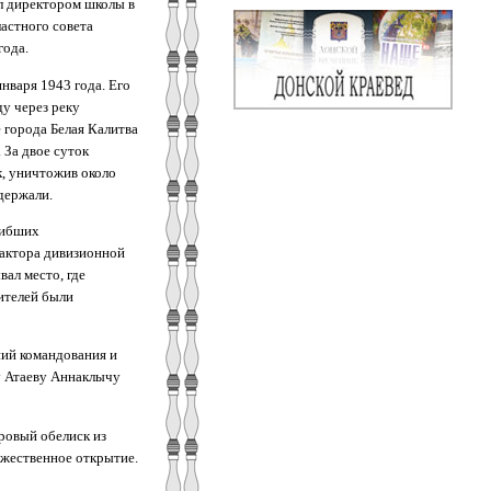
л директором школы в
астного совета
года.
нваря 1943 года. Его
ду через реку
 города Белая Калитва
 За двое суток
к, уничтожив около
держали.
гибших
дактора дивизионной
ал место, где
ителей были
ний командования и
у Атаеву Аннаклычу
ровый обелиск из
ржественное открытие.