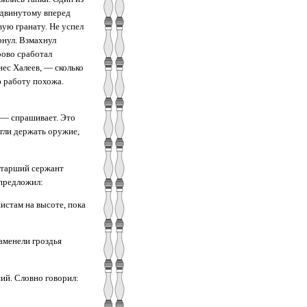
ыдвинутому вперед
вую гранату. Не успел
рнул. Взмахнул
рово сработал
нес Халеев, — сколько
ю работу похожа.
 — спрашивает. Это
огли держать оружие,
 старший сержант
 предложил:
истам на высоте, пока
ламенели гроздья
ий. Словно говорил: