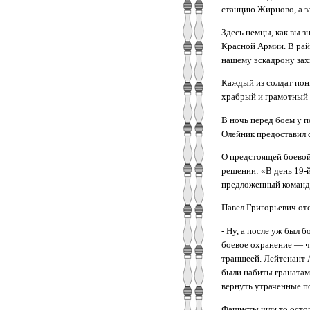
станцию Жирново, а з
Здесь немцы, как вы з
Красной Армии. В рай
нашему эскадрону захв
Каждый из солдат пон
храбрый и грамотный 
В ночь перед боем у 
Олейник предоставил с
О предстоящей боевой 
решении: «В день 19-
предложенный команди
Павел Григорьевич ото
‑ Ну, а после уж был 
боевое охранение — ч
траншеей. Лейтенант 
были набиты гранатам
вернуть утраченные по
Фашисты шли то остор