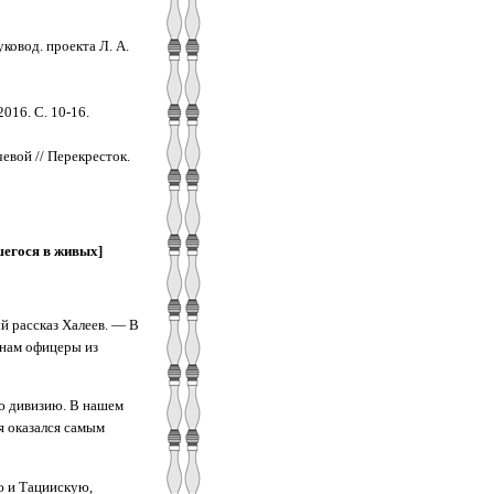
ковод. проекта Л. А.
016. С. 10-16.
евой // Перекресток.
шегося в живых]
й рассказ Халеев. — В
 нам офицеры из
ю дивизию. В нашем
я оказался самым
ю и Тациискую,