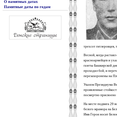
О памятных датах
Памятные даты по годам
трехсот гитлеровцев, 
Весной, когда растаял
красноармейцев и ухаж
газеты Башкирской див
проходил бой, и пере
перезахоронены на П
Указом Президиума Ве
проявленные стойкост
посмертно присвоено 
На месте подвига 29 
белого мрамора на Бел
Имя Героя носит Белок