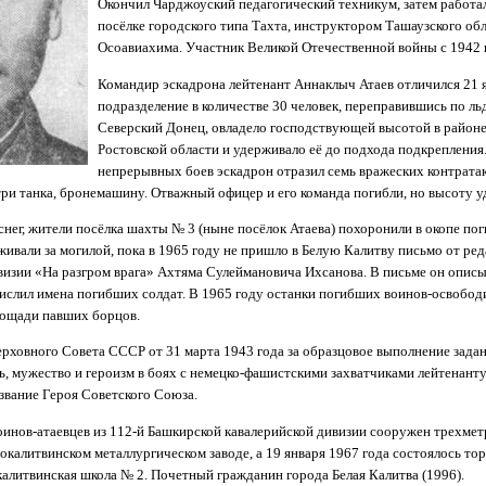
Окончил Чарджоуский педагогический техникум, затем работа
посёлке городского типа Тахта, инструктором Ташаузского обл
Осоавиахима. Участник Великой Отечественной войны с 1942 
Командир эскадрона лейтенант Аннаклыч Атаев отличился 21 я
подразделение в количестве 30 человек, переправившись по ль
Северский Донец, овладело господствующей высотой в районе
Ростовской области и удерживало её до подхода подкрепления.
непрерывных боев эскадрон отразил семь вражеских контрата
три танка, бронемашину. Отважный офицер и его команда погибли, но высоту у
 снег, жители посёлка шахты № 3 (ныне посёлок Атаева) похоронили в окопе по
ивали за могилой, пока в 1965 году не пришло в Белую Калитву письмо от ре
изии «На разгром врага» Ахтяма Сулеймановича Ихсанова. В письме он описыв
числил имена погибших солдат. В 1965 году останки погибших воинов-освобод
лощади павших борцов.
рховного Совета СССР от 31 марта 1943 года за образцовое выполнение зада
ь, мужество и героизм в боях с немецко-фашистскими захватчиками лейтенант
звание Героя Советского Союза.
воинов-атаевцев из 112-й Башкирской кавалерийской дивизии сооружен трехмет
окалитвинском металлургическом заводе, а 19 января 1967 года состоялось то
алитвинская школа № 2. Почетный гражданин города Белая Калитва (1996).