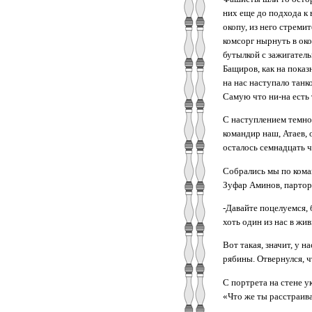
них еще до подхода к
окопу, из него стреми
комсорг нырнуть в око
бутылкой с зажигатель
Бащиров, как на показ
на нас наступало танк
Самую что ни-на есть 
С наступлением темно
командир наш, Атаев, 
осталось семнадцать ч
Собрались мы по кома
Зуфар Аминов, парторг
‑Давайте поцелуемся, 
хоть один из нас в жи
Вот такая, значит, у 
рябины. Отвернулся, ч
С портрета на стене 
«Что же ты расстраивае