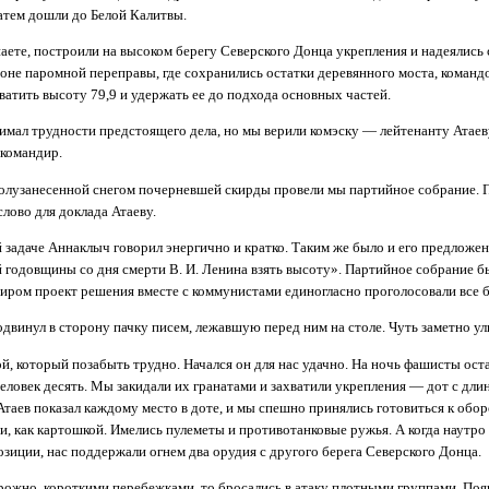
атем дошли до Белой Калитвы.
наете, построили на высоком берегу Северского Донца укрепления и надеялись
оне паромной переправы, где сохранились остатки деревянного моста, команд
атить высоту 79,9 и удержать ее до подхода основных частей.
имал трудности предстоящего дела, но мы верили комэску — лейтенанту Атаев
командир.
полузанесенной снегом почерневшей скирды провели мы партийное собрание.
лово для доклада Атаеву.
задаче Аннаклыч говорил энергично и кратко. Таким же было и его предложен
й годовщины со дня смерти В. И. Ленина взять высоту». Партийное собрание б
ром проект решения вместе с коммунистами единогласно проголосовали все б
двинул в сторону пачку писем, лежавшую перед ним на столе. Чуть заметно у
бой, который позабыть трудно. Начался он для нас удачно. На ночь фашисты ост
еловек десять. Мы закидали их гранатами и захватили укрепления — дот с дл
Атаев показал каждому место в доте, и мы спешно принялись готовиться к об
и, как картошкой. Имелись пулеметы и противотанковые ружья. А когда наутр
зиции, нас поддержали огнем два орудия с другого берега Северского Донца.
ожно, короткими перебежками, то бросались в атаку плотными группами. Появ