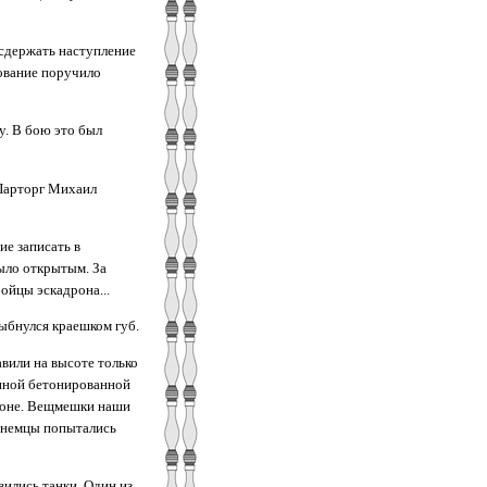
 сдержать наступление
ование поручило
у. В бою это был
 Парторг Михаил
ие записать в
ыло открытым. За
ойцы эскадрона...
лыбнулся краешком губ.
авили на высоте только
инной бетонированной
ороне. Вещмешки наши
о немцы попытались
ились танки. Один из