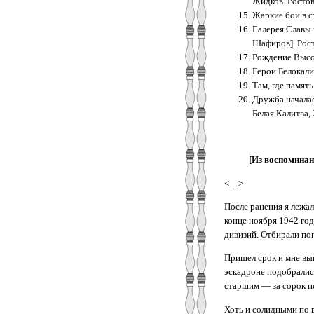
Жидков. Ростов 
Жаркие бои в ст
Галерея Славы 
Шафиров]. Росто
Рождение Высоты
Герои Белокалит
Там, где память
Дружба началас
Белая Калитва, 2
[Из воспоминан
<…>
После ранения я лежал
конце ноября 1942 год
дивизий. Отбирали по
Пришел срок и мне вы
эскадроне подобрались
старшим — за сорок п
Хоть и солидными по 