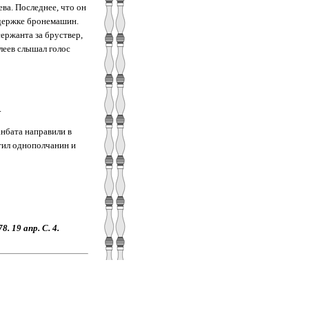
ва. Последнее, что он
ддержке бронемашин.
ержанта за бруствер,
алеев слышал голос
.
анбата направили в
тил однополчанин и
. 19 апр. С. 4.