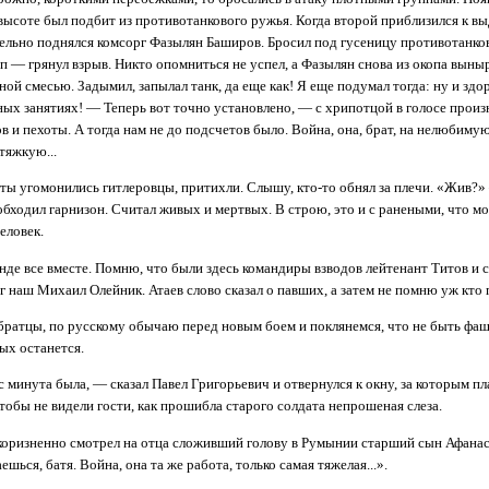
 высоте был подбит из противотанкового ружья. Когда второй приблизился к в
тельно поднялся комсорг Фазылян Баширов. Бросил под гусеницу противотанко
п — грянул взрыв. Никто опомниться не успел, а Фазылян снова из окопа выны
ной смесью. Задымил, запылал танк, да еще как! Я еще подумал тогда: ну и здо
ных занятиях! — Теперь вот точно установлено, — с хрипотцой в голосе произ
ов и пехоты. А тогда нам не до подсчетов было. Война, она, брат, на нелюбиму
тяжкую...
ты угомонились гитлеровцы, притихли. Слышу, кто-то обнял за плечи. «Жив?»
обходил гарнизон. Считал живых и мертвых. В строю, это и с ранеными, что м
еловек.
нде все вместе. Помню, что были здесь командиры взводов лейтенант Титов и
 наш Михаил Олейник. Атаев слово сказал о павших, а затем не помню уж кто
братцы, по русскому обычаю перед новым боем и поклянемся, что не быть фаш
вых останется.
нас минута была, — сказал Павел Григорьевич и отвернулся к окну, за которым п
тобы не видели гости, как прошибла старого солдата непрошеная слеза.
укоризненно смотрел на отца сложивший голову в Румынии старший сын Афанас
шься, батя. Война, она та же работа, только самая тяжелая...».