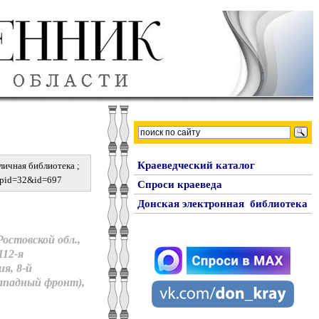
Краеведческий каталог
личная библиотека ;
px?pid=32&id=697
Спроси краеведа
Донская электронная библиотека
Ростовской обл.,
112-я
я, 8-й
Западный фронт),