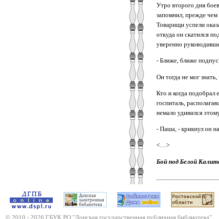
Утро второго дня боев
запомнил, прежде чем
Товарищи успели оказа
откуда он скатился по
уверенно руководивше
‑ Ближе, ближе подпус
Он тогда не мог знать,
Кто и когда подобрал 
госпиталь, располага
немало удивился этому
‑ Паша, ‑ крикнул он н
<…>
Бой под Белой Калитво
© 2010 -
2026
ГБУК РО "Донская государственная публичная библиотека"