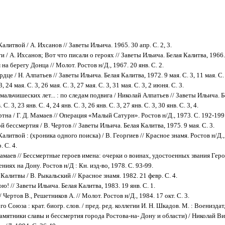
алитвой / А. Ихсанов // Заветы Ильича. 1965. 30 апр. С. 2, 3.
 / А. Ихсанов; Вот что писали о героях // Заветы Ильича. Белая Калитва, 1966. 
на берегу Донца // Молот. Ростов н/Д., 1967. 20 янв. С. 2.
це / Н. Алпатьев // Заветы Ильича. Белая Калитва, 1972. 9 мая. С. 3, 11 мая. С. 3
3, 24 мая. С. 3, 26 мая. С. 3, 27 мая. С. 3, 31 мая. С. 3, 2 июня. С. 3.
альчишеских лет... : по следам подвига / Николай Алпатьев // Заветы Ильича. Б
. С. 3, 23 янв. С. 4, 24 янв. С. 3, 26 янв. С. 3, 27 янв. С. 3, 30 янв. С. 3, 4.
тна / Г. Д. Мамаев // Операция «Малый Сатурн». Ростов н/Д., 1973. С. 192-199
 бессмертия / В. Чертов // Заветы Ильича. Белая Калитва, 1975. 9 мая. С. 3.
алитвой : (хроника одного поиска) / В. Георгиев // Красное знамя. Ростов н/Д., 
. С. 4.
Мамаев // Бессмертные героев имена: очерки о воинах, удостоенных звания Гер
ниях на Дону. Ростов н/Д : Кн. изд-во, 1978. С. 93-99.
Калитвы / В. Рыкальский // Красное знамя. 1982. 21 февр. С. 4.
ою! // Заветы Ильича. Белая Калитва, 1983. 19 янв. С. 1.
 Чертов В., Решетников А. // Молот. Ростов н/Д., 1984. 17 окт. С. 3.
о Союза : крат. биогр. слов. / пред. ред. коллегии И. Н. Шкадов. М. : Воениздат, 
памятники славы и бессмертия города Ростова-на- Дону и области) / Николай В