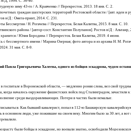
н/Д, 1994. С. 36-40.
уденую зиму 43-го / А. Кравченко // Перекресток. 2013. 18 янв. С. 2.
почетных граждан шахтерских территорий Ростовской области / [авт. идеи и ру
в н/Д : Омега-принт, 2014. С. 231.
 Бессмертия / Н. Рогачева // Перекресток. Белая Калитва, 2015. 8 мая. С. 10.
винского района / [автор-сост. Константин Полупанов]. Ростов н/Д : Альтаир, 2
 хранится / Юлия Бородина // Перекресток. Белая Калитва, 2019. 4 июня.
ь с бессмертного имени / Марина Озерная; фото автора и из архива Н. М. Рогач
024. 31 мая. С. 8-9.
ий Павла Григорьевича Халеева, одного из бойцов эскадрона, чудом остав
 в госпитале в Воронежской области, — медленно роняя слова, вел свой трудны
а, когда началось окружение фашистских войск под Сталинградом, зачастили к
полнение среди выздоравливающих. Потери в частях были немалые.
писываться. Как бывший кавалерист, попал в 112-ю Башкирскую кавалерийску
 в основном люди, уже пожившие на своем веку. Многим было за 30 лет, а вот 
еревалило.
возрасту были бойцы в эскадроне, но воевали знатно, освободили Морозовску