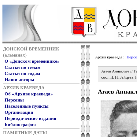
ДОНСКОЙ ВРЕМЕННИК
(альманах)
Архив краеведа ::
Перс
О «Донском временнике»
Статьи по темам
Атаев Аннаклыч // Г
Статьи по годам
сост. Н. Н. Зайцева.
Наши авторы
АРХИВ КРАЕВЕДА
Атаев Аннак
Об «Архиве краеведа»
Персоны
Населенные пункты
Организации
Периодические издания
Библиография
ПАМЯТНЫЕ ДАТЫ