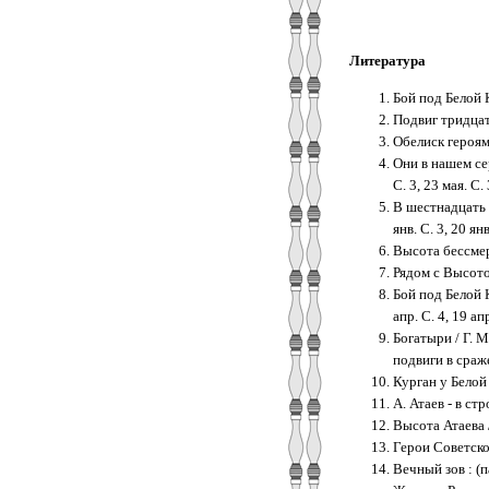
Литература
Бой под Белой К
Подвиг тридцати
Обелиск героям 
Они в нашем серд
С. 3, 23 мая. С. 
В шестнадцать м
янв. С. 3, 20 янв
Высота бессмер
Рядом с Высотой
Бой под Белой К
апр. С. 4, 19 апр
Богатыри / Г. 
подвиги в сраже
Курган у Белой 
А. Атаев - в стр
Высота Атаева /
Герои Советског
Вечный зов : (