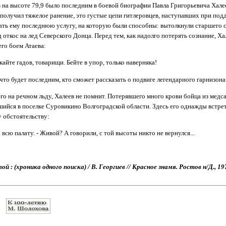
 на высоте 79,9 было последним в боевой биографии Павла Григорьевича Халее
 получил тяжелое ранение, это густые цепи гитлеровцев, наступавших при по
ть ему последнюю услугу, на которую были способны: вытолк­нули старшего с
д откос на лед Северского Донца. Перед тем, как надолго потерять сознание, Х
го боем Атаева:
кайте гадов, товарищи. Бейте в упор, только наверняка!
 что будет последним, кто сможет рассказать о подвиге легендарного гарнизона
его на речном льду, Халеев не помнит. Потерявшего много крови бойца из медс
вшийся в поселке Суровикино Волгоградской области. Здесь его однажды встре
 обстоятельству:
а всю палату. ‑ Живой? А говорили, с той высоты никто не вернулся...
й : (хроника одного поиска) / В. Георгиев // Красное знамя. Ростов н/Д., 1978