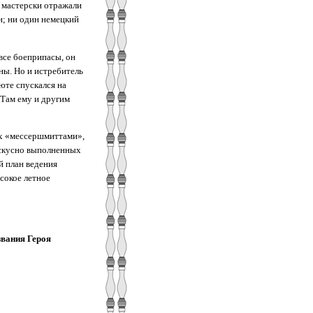
 мастерски отражали
; ни один немецкий
все боеприпасы, он
ны. Но и истребитель
юте спускался на
 Там ему и другим
их «мессершмиттами»,
искусно выполненных
й план ведения
сокое летное
звания Героя