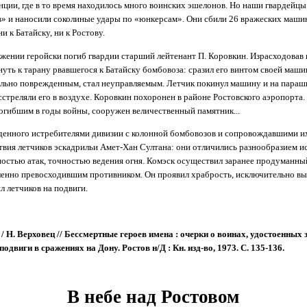
ции, где в то время находилось много воинских эшелонов. Но наши гвардейцы
» и наносили соколиные удары по «юнкерсам». Они сбили 26 вражеских машин
и к Батайску, ни к Ростову.
жении геройски погиб гвардии старший лейтенант П. Коровкин. Израсходовав 
ть к тарану рвавшегося к Батайску бомбовоза: сразил его винтом своей маши
ильно поврежденным, стал неуправляемым. Летчик покинул машину и на параш
стреляли его в воздухе. Коровкин похоронен в районе Ростовского аэропорта.
огибшим в годы войны, сооружен величественный памятник...
еденного истребителями дивизии с колонной бомбовозов и сопровождавшими 
твия летчиков эскадрильи Амет-Хан Султана: они отличились разнообразием 
ностью атак, точностью ведения огня. Комэск осуществил заранее продуманны
ленно превосходившим противником. Он проявил храбрость, исключительно вы
л летчиков на подвиги.
 Н. Верховец // Бессмертные героев имена : очерки о воинах, удостоенных 
одвиги в сражениях на Дону. Ростов н/Д : Кн. изд-во, 1973. С. 135-136.
В небе над Ростовом