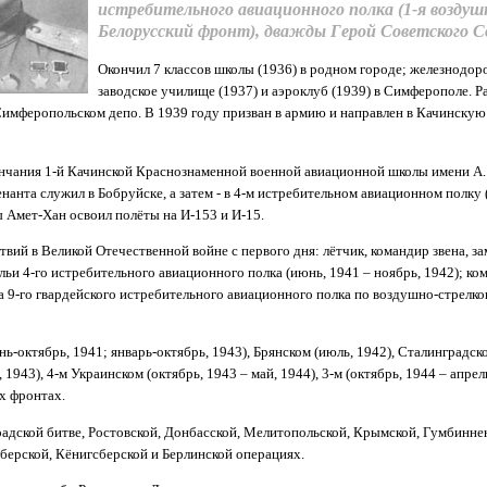
истребительного авиационного полка (1-я воздушн
Белорусский фронт)
, дважды Герой Советского С
Окончил 7 классов школы (1936) в родном городе; железнодо
заводское училище (1937) и аэроклуб (1939) в Симферополе. Р
Симферопольском депо. В 1939 году призван в армию и направлен в Качинску
ончания 1-й Качинской Краснознаменной военной авиационной школы имени А.
нанта служил в Бобруйске, а затем - в 4-м истребительном авиационном полку
ы Амет-Хан освоил полёты на И-153 и И-15.
вий в Великой Отечественной войне с первого дня: лётчик, командир звена, з
ьи 4-го истребительного авиационного полка (июнь, 1941 – ноябрь, 1942); ко
 9-го гвардейского истребительного авиационного полка по воздушно-стрелко
-октябрь, 1941; январь-октябрь, 1943), Брянском (июль, 1942), Сталинградско
 1943), 4-м Украинском (октябрь, 1943 – май, 1944), 3-м (октябрь, 1944 – апрель
х фронтах.
радской битве, Ростовской, Донбасской, Мелитопольской, Крымской, Гумбинне
берской, Кёнигсберской и Берлинской операциях.