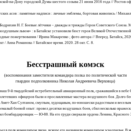
ской-на-Дону городской Думы шестого созыва 21 июня 2016 года // Ростов оф
ских асов : памятные надписи : личные эмблемы, бортовая живопись / Михаил 
 Бодрихин Н. Г. Боевые лётчики – дважды и трижды Герои Советского Союза. М.
воздушным львом» : в Батайске установили бюст героя Великой Отечественно
дные пожертвования / Ирина Макаренко ; фото автора // Вперед. Батайск, 2020.
 / Анна Романова // Батайское время. 2020. 28 окт. С. 8.
Бесстрашный комэск
(воспоминания заместителя командира полка по политической части
гвардии подполковника Николая Андреевича Верховца)
в наш 9-й гвардейский истребительный авиационный полк, сражавшийся в небе
илетевших офицеров были и прославленные мастера воздушного боя. Долго бесе
Амет-Хан Султаном, смуглым, худощавым, по-юношески радостным и веселым
емалый боевой опыт: провел десятки воздушных боев, сбил несколько вражеск
ил бомбардировщик — Ю-88. На его груди сверкали ордена Ленина, Красного
ыл в полк командиром звена, вскоре его назначили командиром эскадрильи. В