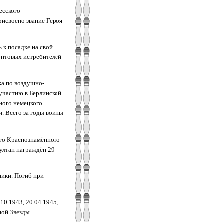
есского
рисвоено звание Героя
 к посадке на свой
ронтовых истребителей
ка по воздушно-
 участию в Берлинской
ного немецкого
и. Всего за годы войны
ого Краснознамённого
ултан награждён 29
ники. Погиб при
.10.1943, 20.04.1945,
ной Звезды