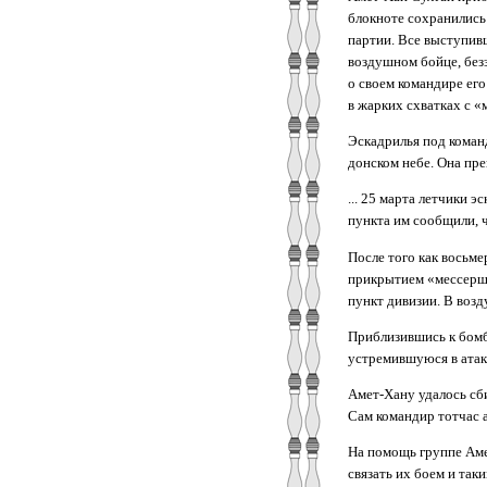
блокноте сохранились
партии. Все выступив
воздушном бойце, безз
о своем командире его
в жарких схватках с 
Эскадрилья под коман
донском небе. Она пре
... 25 марта летчики 
пункта им сообщили, ч
После того как восьм
прикрытием «мессершм
пункт дивизии. В возд
Приблизившись к бомб
устремившуюся в атак
Амет-Хану удалось сб
Сам командир тотчас а
На помощь группе Аме
связать их боем и так