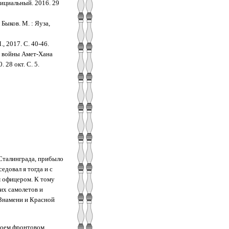
ициальный. 2016. 29
Быков. М. : Яуза,
, 2017. С. 40-46.
й войны Амет-Хана
 28 окт. С. 5.
 Сталинграда, прибыло
довал я тогда и с
 офицером. К тому
их самолетов и
 Знамени и Красной
 моем фронтовом