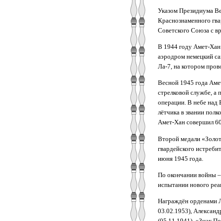
Указом Президиума Ве
Краснознаменного гва
Советского Союза с в
В 1944 году Амет-Хан
аэродром немецкий сам
Ла-7, на котором про
Весной 1945 года Аме
стрелковой службе, а
операции. В небе над
лётчика в звании полк
Амет-Хан совершил 603
Второй медали «Золот
гвардейского истреби
июня 1945 года.
По окончании войны –
испытании нового реак
Награждён орденами Ле
03.02.1953)
, Александ
(05.11.1941)
, «Знак П