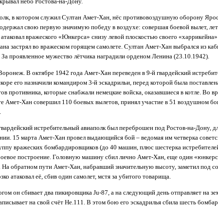
крывал небо Ростова-на-Дону.
олк, в котором служил Султан Амет-Хан, нёс противовоздушную оборону Яросл
одержал свою первую значимую победу в воздухе: совершая боевой вылет, лет
, атаковал вражеского «Юнкерса» снизу левой плоскостью своего «харрикейна»
ана застрял во вражеском горящем самолете. Султан Амет-Хан выбрался из каб
За проявленное мужество лётчика наградили орденом Ленина (23.10.1942).
Воронеж. В октябре 1942 года Амет-Хан переведен в 9-й гвардейский истреби
скоре его назначили командиром 3-й эскадрильи, перед которой была поставлен
в противника, которые снабжали немецкие войска, оказавшиеся в котле. Во вр
е Амет-Хан совершил 110 боевых вылетов, принял участие в 51 воздушном бо
.
гвардейский истребительный авиаполк был переброшен под Ростов-на-Дону, дл
нии. 15 марта Амет-Хан провел выдающийся бой – ведомая им четверка советс
уппу вражеских бомбардировщиков (до 40 машин, плюс шестерка истребителе
боевое построение. Головную машину сбил лично Амет-Хан, еще один «юнкер
б. На обратном пути Амет-Хан, набравший значительную высоту, заметил под 
ко атаковал её, сбив один самолет, мстя за убитого товарища.
огом он сбивает два пикировщика Ju-87, а на следующий день отправляет на зе
записывает на свой счёт He.111. В этом бою его эскадрилья сбила шесть бомб