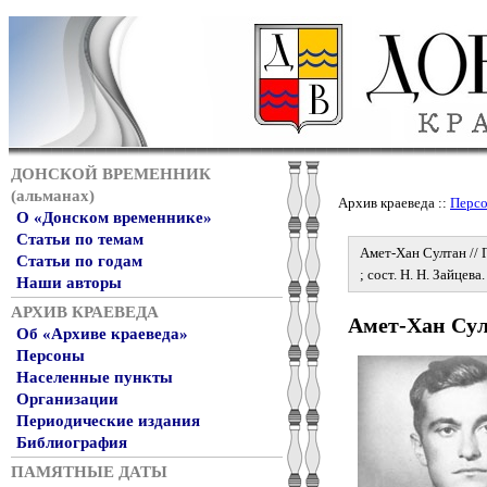
ДОНСКОЙ ВРЕМЕННИК
(альманах)
Архив краеведа ::
Перс
О «Донском временнике»
Статьи по темам
Амет-Хан Султан // 
Статьи по годам
; сост. Н. Н. Зайцев
Наши авторы
АРХИВ КРАЕВЕДА
Амет-Хан Су
Об «Архиве краеведа»
Персоны
Населенные пункты
Организации
Периодические издания
Библиография
ПАМЯТНЫЕ ДАТЫ