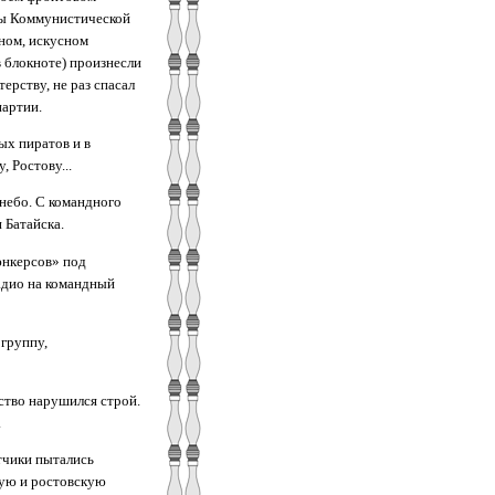
ды Коммунистической
ном, искусном
в блокноте) произнесли
ерству, не раз спасал
артии.
ых пиратов и в
 Ростову...
 небо. С командного
 Батайска.
юнкерсов» под
адио на командный
группу,
ство нарушился строй.
.
тчики пытались
кую и ростовскую