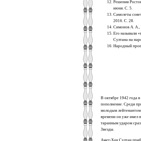
Решения Ростов
июня. С. 5.
Самолеты совет
2016. С. 28.
Симонов А. А.,
Его называли «
Султана на наро
Народный проект
В октябре 1942 года 
пополнение. Среди пр
молодым лейтенантом 
времени он уже имел н
таранным ударом сраз
Звезды.
Амет-Хан Султан приб