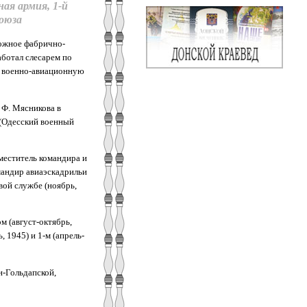
ая армия, 1-й
оюза
рожное фабрично-
аботал слесарем по
ю военно-авиационную
 Ф. Мясникова в
 (Одесский военный
аместитель командира и
мандир авиаэскадрильи
вой службе (ноябрь,
м (август-октябрь,
, 1945) и 1-м (апрель-
н-Гольдапской,