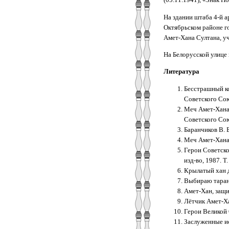
На здании штаба 4-й 
Октябрьском районе г
Амет-Хана Султана, уч
На Белорусской улице 
Литература
Бесстрашный ко
Советского Союз
Меч Амет-Хана 
Советского Союза
Баранчиков В. Б
Меч Амет-Хана /
Герои Советског
изд-во, 1987. Т.
Крылатый хан до
Выбираю таран 
Амет-Хан, защит
Лётчик Амет-Хан
Герои Великой 
Заслуженные ис