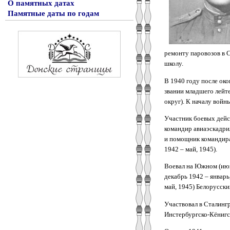
О памятных датах
Памятные даты по годам
ремонту паровозов в 
школу.
В 1940 году после ок
звании младшего лейте
округ). К началу войн
Участник боевых дейст
командир авиаэскадрил
и помощник командира
1942 – май, 1945).
Воевал на Южном (июнь
декабрь 1942 – январь,
май, 1945) Белорусски
Участвовал в Сталинг
Инстербургско-Кёнигс