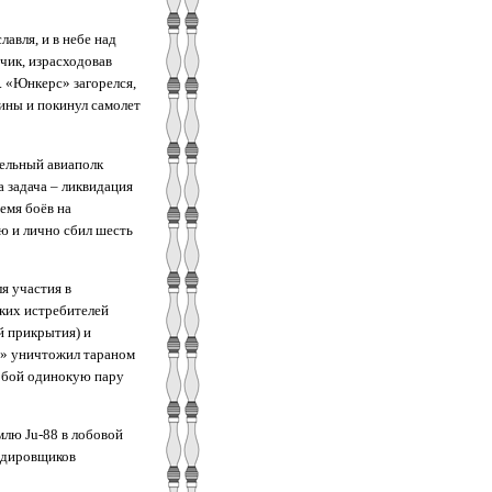
авля, и в небе над
чик, израсходовав
. «Юнкерс» загорелся,
ины и покинул самолет
тельный авиаполк
а задача – ликвидация
емя боёв на
ю и лично сбил шесть
я участия в
ких истребителей
й прикрытия) и
с» уничтожил тараном
собой одинокую пару
млю Ju-88 в лобовой
ардировщиков