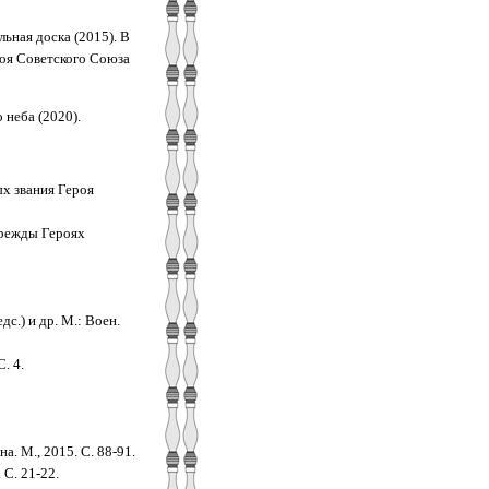
ьная доска (2015). В
оя Советского Союза
 неба (2020).
ых звания Героя
ырежды Героях
дс.) и др.
М.: Воен.
. 4.
. М., 2015. С. 88-91.
 С. 21-22.