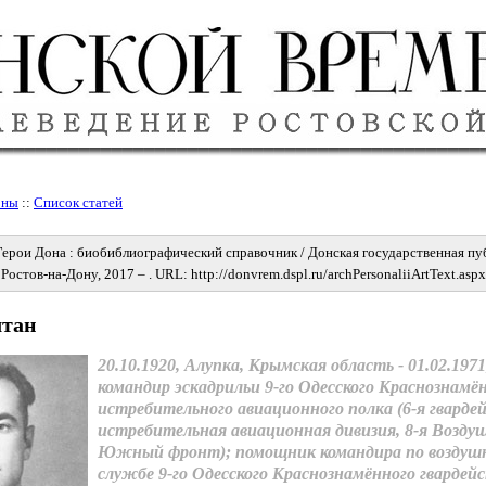
оны
::
Список статей
Герои Дона : биобиблиографический справочник / Донская государственная пу
а. Ростов-на-Дону, 2017 – . URL: http://donvrem.dspl.ru/archPersonaliiArtText.a
лтан
20.10.1920, Алупка, Крымская область - 01.02.1971
командир эскадрильи 9-го Одесского Краснознамён
истребительного авиационного полка
(6-я гварде
истребительная авиационная дивизия, 8-я Возду
Южный фронт); помощник командира по воздушн
службе 9-го Одесского Краснознамённого гвардейс