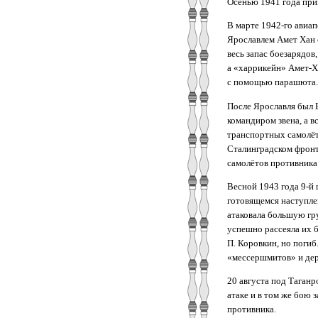
Осенью 1941 года при
В марте 1942-го авиап
Ярославлем Амет Хан 
весь запас боезарядов
а «харрикейн» Амет-Х
с помощью парашюта. 
После Ярославля был 
командиром звена, а в
транспортных самолёто
Сталинградском фронт
самолётов противника
Весной 1943 года 9-й 
готовящемся наступле
атаковала большую гр
успешно рассеяла их 
П. Коровкин, но поги
«мессершмитов» и дерз
20 августа под Таганр
атаке и в том же бою 
противника.