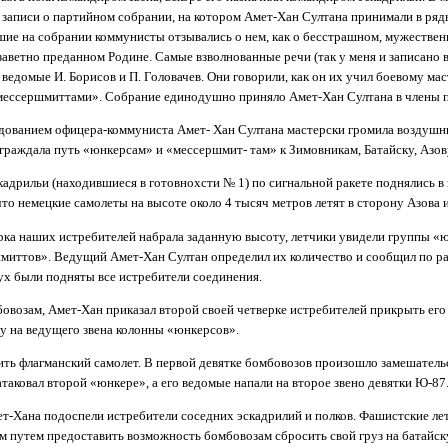
 записи о партийном собрании, на котором Амет-Хан Султана принимали в ря
шие на собрании коммунисты отзывались о нем, как о бесстрашном, мужествен
аветно преданном Родине. Самые взволнованные речи (так у меня и записано 
 ведомые И. Борисов и П. Головачев. Они говорили, как он их учил боевому маст
«мессершмиттами». Собрание единодушно приняло Амет-Хан Султана в члены п
дованием офицера-коммуниста Амет- Хан Султана мастерски громила воздушн
граждала путь «юнкерсам» и «мессершмит- там» к Зимовникам, Батайску, Азову,
эскадрильи (находившиеся в готовнохсти № 1) по сигнальной ракете поднялись в
то немецкие самолеты на высоте около 4 тысяч метров летят в сторону Азова и
ерка наших истребителей набрала заданную высоту, летчики увидели группы «
иттов». Ведущий Амет-Хан Султан определил их количество и сообщил по р
ух были подняты все истребители соединения.
овозам, Амет-Хан приказал второй своей четверке истребителей прикрыть его 
у на ведущего звена колонны «юнкерсов».
ить флагманский самолет. В первой девятке бомбовозов произошло замешатель
таковал второй «юнкере», а его ведомые напали на второе звено девятки Ю-87
т-Хана подоспели истребители соседних эскадрилий и полков. Фашистские ле
им путем предоставить возможность бомбовозам сбросить свой груз на батайс