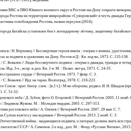
армии ВВС и ПВО Южного военного округ в Ростове-на-Дону открыта мемориал
орода Ростова на территории микрорайона «Суворовский» в честь дважды Гер
астника освобождения Ростова, назван переулок (2016).
города Батайска установлен бюст легендарному лётчику, защитнику батайского
мэск / Н. Верховец // Бессмертные героев имена : очерки о воинах, удостоенн
а за подвиги в сражениях на Дону. Ростов н/Д : Кн. изд-во, 1973. С. 135-138.
/ С. Ковалев // Люди бессмертного подвига : очерки о дважды, трижды и чет
. Изд. 3-е., испр. и доп. Кн. 1-я. М. : Полит. лит-ра, 1973. С. 24-35.
есстрашное сердце // Вечерний Ростов. 1973. 7 февр. С. 3.
 С. Ковалев // Иду на таран. Волгоград, 1978. С. 216-223.
о Союза : крат. биогр. слов.
: [в 2 т.] / М-во обороны; редкол. И. Н. Шкадов (пре
 1. С. 51-52.
нского неба / Д. Зубов; фото О. Егоровой // Вечерний Ростов. 2005. 11 нояб. С
/ Людмила Жукова. М. : Молодая гвардия, 2005. С. 297-313.
ник ростовского неба / А. Оленев // Вечерний Ростов. 2007. 29 мая. С. 7.
 Султан взлетел у наследников // Вечерний Ростов. 2015. 2 нояб. С. 3.
Отечественной войны : выдающиеся подвиги, о окторых должна знать вся страна
пытатели СССР / А. Симонов. 2-е изд., доп. М. : Фонд «Русские Витязи», 2015.