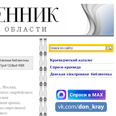
Краеведческий каталог
бличная библиотека
spx?pid=32&id=688
Спроси краеведа
Донская электронная библиотека
, Москва,
ного гвардейского
йская
шная армия,
о-стрелковой
кого