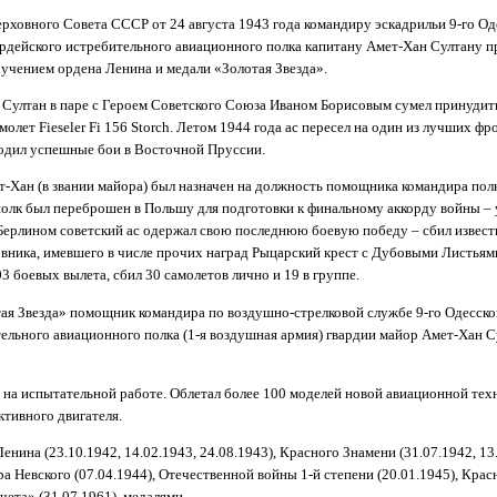
рховного Совета СССР от 24 августа 1943 года командиру эскадрильи 9-го Од
рдейского истребительного авиационного полка капитану Амет-Хан Султану п
ручением ордена Ленина и медали «Золотая Звезда».
 Султан в паре с Героем Советского Союза Иваном Борисовым сумел принудить
олет Fieseler Fi 156 Storch. Летом 1944 года ас пересел на один из лучших ф
водил успешные бои в Восточной Пруссии.
т-Хан (в звании майора) был назначен на должность помощника командира пол
 полк был переброшен в Польшу для подготовки к финальному аккорду войны –
 Берлином советский ас одержал свою последнюю боевую победу – сбил извест
овника, имевшего в числе прочих наград Рыцарский крест с Дубовыми Листьям
 боевых вылета, сбил 30 самолетов лично и 19 в группе.
ая Звезда» помощник командира по воздушно-стрелковой службе 9-го Одесск
тельного авиационного полка (1-я воздушная армия) гвардии майор Амет-Хан С
 на испытательной работе. Облетал более 100 моделей новой авиационной тех
тивного двигателя.
нина (23.10.1942, 14.02.1943, 24.08.1943),
Красного Знамени
(31.07.1942, 13
ра Невского
(07.04.1944)
, Отечественной войны 1-й степени
(20.01.1945)
, Крас
очета»
(31.07.1961)
, медалями.