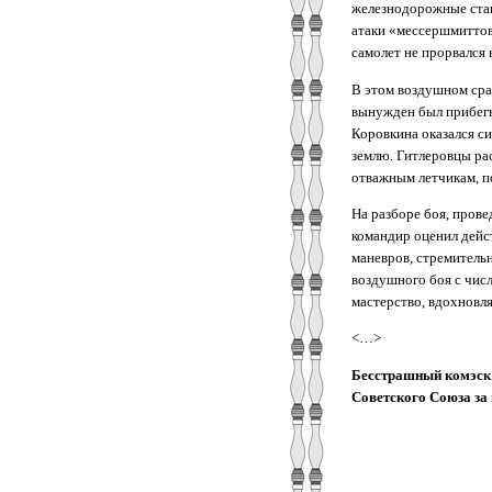
железнодорожные стан
атаки «мессершмиттов
самолет не прорвался н
В этом воздушном сра
вынужден был прибегну
Коровкина оказался с
землю. Гитлеровцы рас
отважным летчикам, п
На разборе боя, пров
командир оценил дейс
маневров, стремитель
воздушного боя с чис
мастерство, вдохновля
<…>
Бесстрашный комэск /
Советского Союза за п