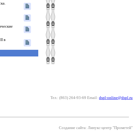
ка.
ические
I в
Тел.: (863) 264-93-69 Email:
dspl-online@dspl.ru
Создание сайта: Линукс-центр "Прометей"