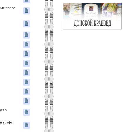
ые после
ет с
и графа