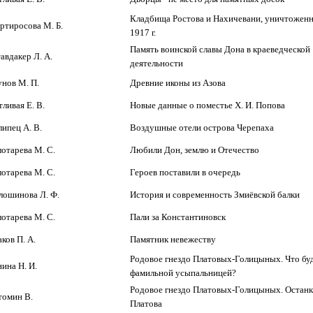
Кладбища Ростова и Нахичевани, уничтоженн
ртиросова М. Б.
1917 г.
Память воинской славы Дона в краеведческой
авдакер Л. А.
деятельности
унов М. П.
Древние иконы из Азова
ливая Е. В.
Новые данные о поместье Х. И. Попова
ипец А. В.
Воздушные отели острова Черепаха
отарева М. С.
Любили Дон, землю и Отечество
отарева М. С.
Героев поставили в очередь
лошинова Л. Ф.
История и современность Змиёвской балки
отарева М. С.
Пали за Константиновск
ков П. А.
Памятник невежеству
Родовое гнездо Платовых-Голицыных. Что буд
ина Н. И.
фамильной усыпальницей?
Родовое гнездо Платовых-Голицыных. Останк
томин В.
Платова