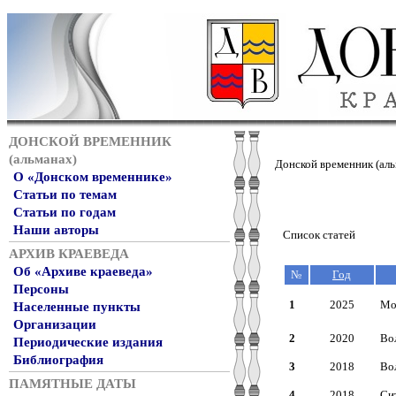
ДОНСКОЙ ВРЕМЕННИК
(альманах)
Донской временник (аль
О «Донском временнике»
Статьи по темам
Статьи по годам
Наши авторы
Список статей
АРХИВ КРАЕВЕДА
Об «Архиве краеведа»
№
Год
Персоны
1
2025
Мо
Населенные пункты
Организации
2
2020
Во
Периодические издания
Библиография
3
2018
Во
ПАМЯТНЫЕ ДАТЫ
4
2018
Сит