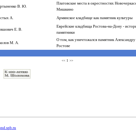
Платовские места в окрестностях Новочеркасс
ртыненко В. Ю.
Мишкино
стых А.
Армянское кладбище как памятник культуры
Еврейские кладбища Ростова-на-Дону - истор
вшович Е. В.
памятники
О том, как уничтожался памятник Александру I
колов М. А.
Ростове
<<
1
>>
ond.spb.ru