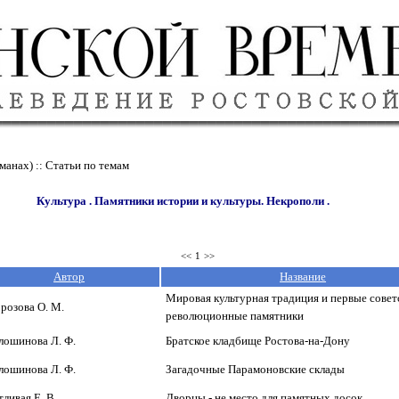
манах) :: Статьи по темам
Культура . Памятники истории и культуры. Некрополи .
<<
1
>>
Автор
Название
Мировая культурная традиция и первые совет
розова О. М.
революционные памятники
лошинова Л. Ф.
Братское кладбище Ростова-на-Дону
лошинова Л. Ф.
Загадочные Парамоновские склады
ливая Е. В.
Дворцы - не место для памятных досок