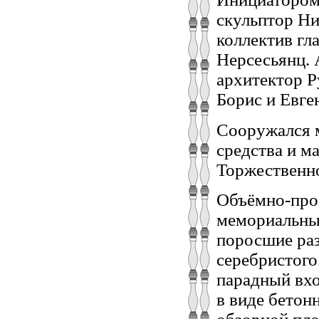
скульптор Ни
коллектив гл
Нерсесьянц. 
архитектор Р
Борис и Евге
Сооружался 
средства и м
Торжественно
Объёмно-прос
мемориальны
поросшие ра
серебристого
парадный вх
в виде бетонн