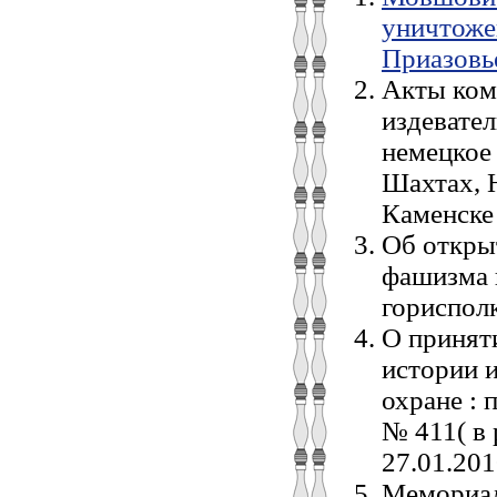
уничтоже
Приазовье
Акты коми
издевател
немецкое 
Шахтах, 
Каменске 
Об откры
фашизма в
горисполк
О принят
истории и
охране : 
№ 411( в 
27.01.201
Мемориал