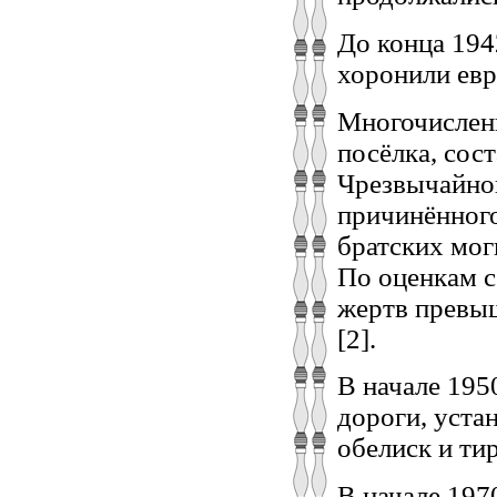
До конца 194
хоронили евр
Многочисленн
посёлка, сос
Чрезвычайной
причинённого
братских мог
По оценкам с
жертв превыш
[2].
В начале 195
дороги, уста
обелиск и ти
В начале 197