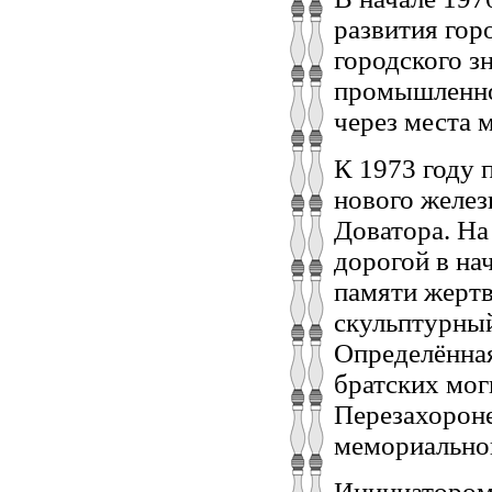
развития гор
городского з
промышленно
через места 
К 1973 году 
нового желез
Доватора. На
дорогой в на
памяти жерт
скульптурный
Определённая
братских мог
Перезахороне
мемориальног
Инициатором