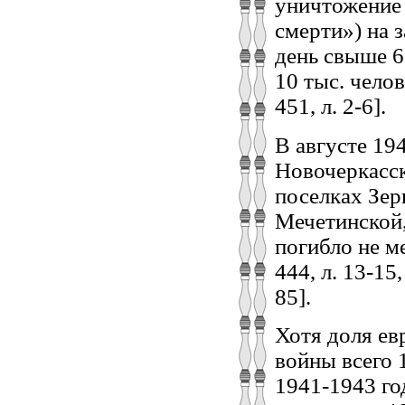
уничтожение 
смерти») на 
день свыше 6
10 тыс. челове
451, л. 2-6].
В августе 19
Новочеркасск
поселках Зер
Мечетинской,
погибло не мен
444, л. 13-15,
85].
Хотя доля ев
войны всего 
1941-1943 го