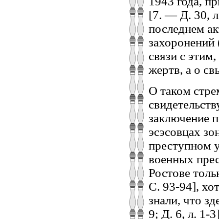
1943 года, п
[7. — Д. 30, 
последнем ак
захоронений 
связи с этим,
жертв, а о св
О таком стре
свидетельств
заключение 
эсэсовцах зо
преступном у
военных прес
Ростове толь
С. 93-94], х
знали, что з
9; Д. 6, л. 1-3]