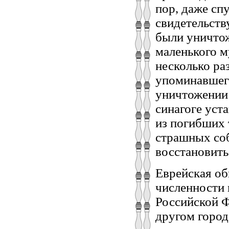
пор, даже спу
свидетельств
были уничтож
маленького м
несколько ра
упоминавшего
уничтожении 
синагоге уст
из погибших 
страшных со
восстановить
Еврейская об
численности 
Российской Ф
другом город