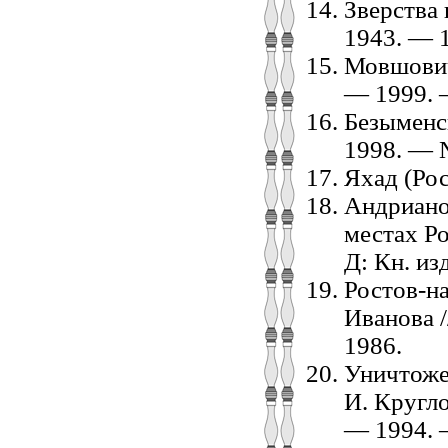
Зверства
1943. — 1
Мовшович 
— 1999. —
Безыменс
1998. — 
Яхад (Рос
Андриано
местах Ро
Д: Кн. из
Ростов-на
Иванова /
1986.
Уничтоже
И. Кругло
— 1994. —