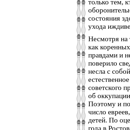
только тем, 
оборонительн
состояния зд
ухода иждиве
Несмотря на т
как коренных
правдами и н
поверило све
несла с собо
естественно
советского п
об оккупации
Поэтому и по
число евреев
детей. По оц
года в Росто