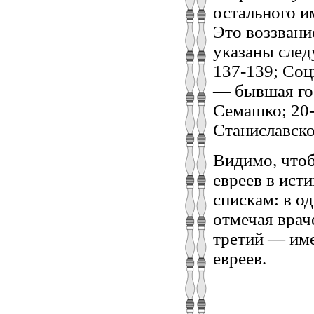
остального и
Это воззвани
указаны сле
137-139; Соц
— бывшая гос
Семашко; 20-
Станиславского
Видимо, что
евреев в ист
спискам: в о
отмечая врач
третий — име
евреев.