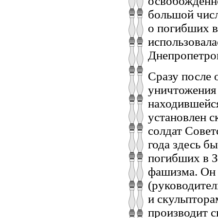
освобожденно
большой числ
о погибших в
использовала
Днепропетровс
Сразу после 
уничтожения 
находившейся
установлен с
солдат Совет
года здесь б
погибших в 
фашизма. Он 
(руководител
и скульпторам
производит с