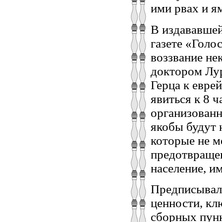
ими рвах и яма
В издававшей
газете «Голо
воззвание не
доктором Лур
Герца к евре
явиться к 8 ч
организованн
якобы будут 
которые не м
предотвращен
население, и
Предписывало
ценности, кл
сборных пунк