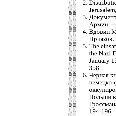
Distribut
Jerusalem,
Документ
Армии. — 
Вдовин М.
Приазов. 
The einsat
the Nazi 
January 1
358
Черная кн
немецко-
оккупиро
Польши во
Гроссман
194-196.