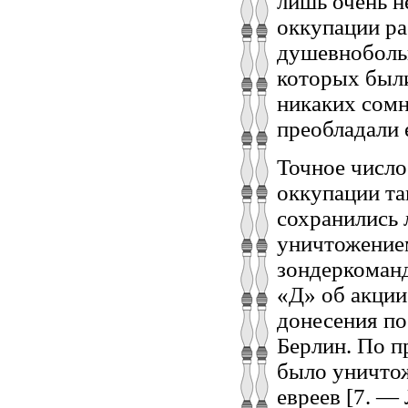
лишь очень н
оккупации ра
душевнобольн
которых были
никаких сомн
преобладали 
Точное число
оккупации та
сохранились 
уничтожением
зондеркоманд
«Д» об акции
донесения по
Берлин. По п
было уничтож
евреев [7. — Л.