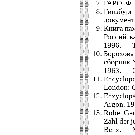
ГАРО. Ф. Р
Гинзбург 
документа
Книга па
Российска
1996. — Т
Борохова
сборник 
1963. — С
Encyclope
London: C
Enzyclopa
Argon, 19
Robel Ger
Zahl der j
Benz. — M