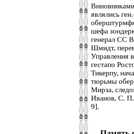
Виновниками 
являлись ген
оберштурмфю
шефа зондерк
генерал СС 
Шмидт, перев
Управления в
гестапо Рос
Тикерпу, нач
тюрьмы обер
Мирза, следо
Иванов, С. П. 
9].
Память о