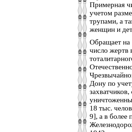
Примерная чи
учетом разме
трупами, а т
женщин и дет
Обращает на 
число жертв 
тоталитарног
Отечественно
Чрезвычайной
Дону по учет
захватчиков,
уничтоженных
18 тыс. челове
9], а в боле
Железнодорож