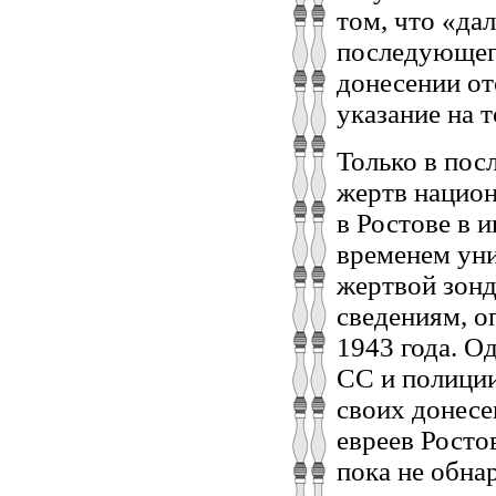
том, что «да
последующего
донесении от
указание на т
Только в пос
жертв национ
в Ростове в 
временем уни
жертвой зонд
сведениям, о
1943 года. О
СС и полици
своих донес
евреев Росто
пока не обна