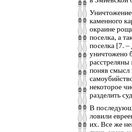
Уничтожение 
каменного ка
окраине рощи
поселка, а т
поселка [7. –
уничтожено б
расстреляны 
поняв смысл 
самоубийство
некоторое чи
разделить су
В последующ
ловили еврее
их. Все же н