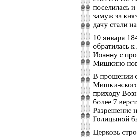
поселилась и
замуж за кня
дачу стали н
10 января 18
обратилась 
Иоанну с про
Мишкино нов
В прошении о
Мишкинского 
приходу Возн
более 7 верс
Разрешение н
Голицыной б
Церковь стро