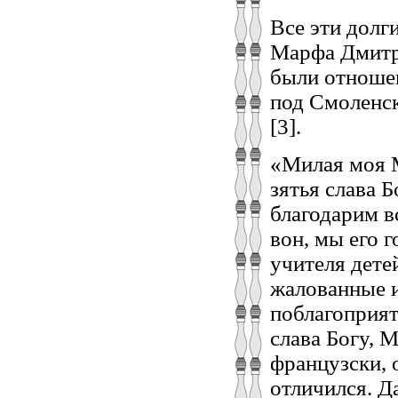
Все эти долг
Марфа Дмитр
были отношен
под Смоленск
[3].
«Милая моя М
зятья слава 
благодарим в
вон, мы его 
учителя дете
жалованные и
поблагоприятс
слава Богу, 
французски, 
отличился. Да