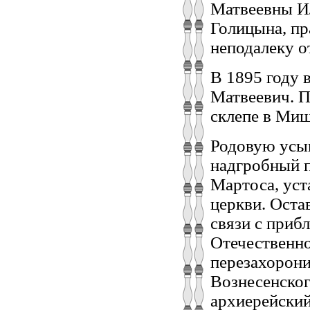
Матвеевны Ил
Голицына, пр
неподалеку о
В 1895 году 
Матвеевич. П
склепе в Миш
Родовую усы
надгробный п
Мартоса, уст
церкви. Остав
связи с при
Отечественно
перезахорони
Вознесенског
архиерейский