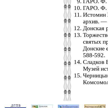
ГАРО. Ф. 
ГАРО. Ф. 
Истомин В
архив. —
Донская 
Торжеств
святых п
Донские 
588-592.
Сладков 
Музей ис
Черницын
Комсомол