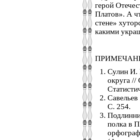
герой Отечес
Платов». А ч
стене» хутор
какими украш
ПРИМЕЧАН
Сулин И.
округа /
Статистич
Савельев 
С. 254.
Подлинни
полка в 
орфограф