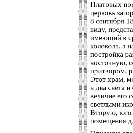
Платовых по
церковь заго
8 сентября 1
виду, предст
имеющий в ср
колокола, а 
постройка ра
восточную, с
притвором, р
Этот храм, м
в два света 
величие его 
светлыми ик
Вторую, юго-
помещения дл