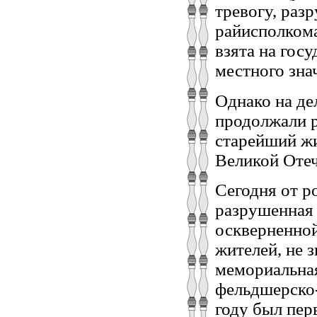
тревогу, раз
райисполкома
взята на гос
местного знач
Однако на де
продолжали р
старейший жи
Великой Оте
Сегодня от р
разрушенная 
оскверненно
жителей, не 
мемориальная
фельдшерско-
году был пер