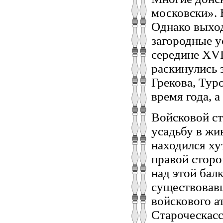
московски». 
Однако выход
загородные у
середине XVI
раскинулись 
Грекова, Тур
время года, а
Войсковой с
усадьбу в ж
находился х
правой сторо
над этой бал
существовавш
войскового а
Староческасс