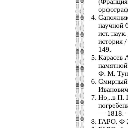
(Франция)
орфограф
Сапожник
научной б
ист. наук
история /
149.
Карасев А
памятной
Ф. М. Тун
Смирный 
Ивановича
Но...в П.
погребени
— 1818. —
ГАРО. Ф 2