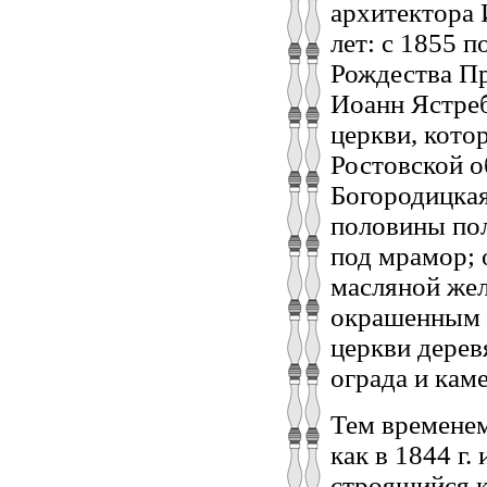
архитектора 
лет: с 1855 
Рождества Пр
Иоанн Ястреб
церкви, кото
Ростовской о
Богородицкая
половины пол
под мрамор; 
масляной жел
окрашенным з
церкви дерев
ограда и каме
Тем временем
как в 1844 г.
строящийся к