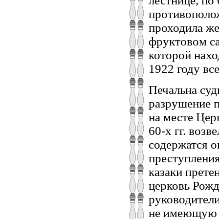
лестнице, по
противополож
проходила же
фруктовом са
которой нахо
1922 году вс
Печальна суд
разрушение п
на месте Цер
60-х гг. возв
содержатся о
преступления
казаки прете
церковь Рожд
руководители
не имеющую 