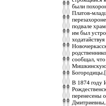
были похорон
Платов-младш
перезахороне
подвале храм
им был устро
ходатайствуя
Новочеркасск
родственник
сообщал, что
Мишкинскую 
Богородицы.[
В 1874 году 
Рождественск
перенесены 
Дмитриевны,