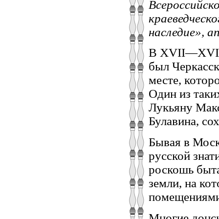
Всероссийско
краеведческ
наследие», ап
В ХVII—ХVII
был Черкасск
месте, котор
Один из таки
Лукьяну Макс
Булавина, со
Бывая в Моск
русской знат
роскошь быта
земли, на ко
помещениями,
Многие донск