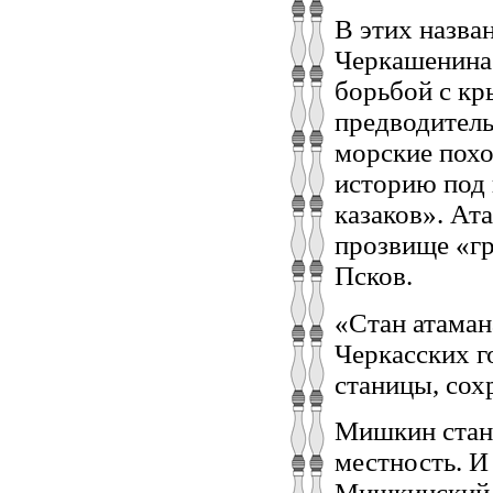
В этих назва
Черкашенина.
борьбой с кр
предводител
морские похо
историю под
казаков». Ат
прозвище «гр
Псков.
«Стан атама
Черкасских г
станицы, сох
Мишкин стан.
местность. И
Мишкинский 