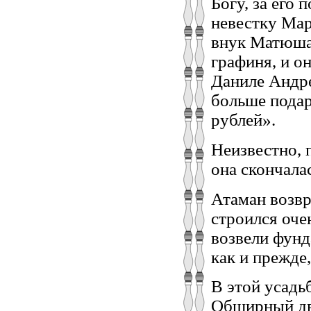
Богу, за его
невестку Мар
внук Матюша 
графиня, и о
Даниле Андре
больше подар
рублей».
Неизвестно,
она скончалас
Атаман возвр
cтроился оче
возвели фунд
как и прежде
В этой усадь
Обширный дво