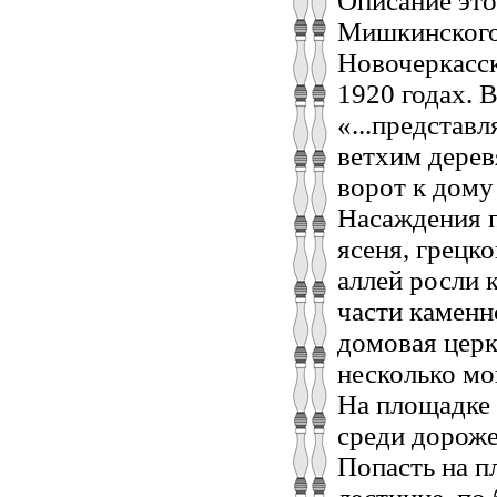
Описание это
Мишкинского 
Новочеркасск
1920 годах. 
«...представ
ветхим дере
ворот к дому
Насаждения п
ясеня, грецко
аллей росли 
части каменн
домовая церк
несколько мо
На площадке 
среди дороже
Попасть на п