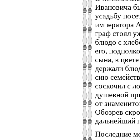
Ивановича бы
усадьбу посе
императора А
граф стоял у
блюдо с хлеб
его, подполк
сына, в цвет
держали блюд
сию семейст
соскочил с л
душевной при
от знаменито
Обозрев скро
дальнейший п
Последние ме