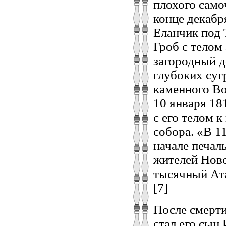
плохого само
конце декабр
Еланчик под 
Гроб с телом
загородный д
глубоких суг
каменного Во
10 января 18
с его телом 
собора. «В 1
начале печал
жителей Ново
тысячный Ата
[7]
После смерти
стал его сын