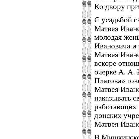
Ко двору при
С усадьбой с
Матвея Ивано
молодая женщ
Ивановича и 
Матвея Ивано
вскоре отнош
очерке А. А.
Платова» гов
Матвея Ивано
наказывать с
работающих в
донских учре
Матвея Ивано
В Мишкинско