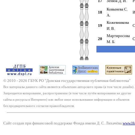
17
Зенюк Д. И.
Р
Ковынева С.
18
И
А.
Кожевникова
19
С
И. В.
Мартиросова
20
С
М. Б.
© 2010 -
2026
ГБУК РО "Донская государственная публичная библиотека"
Все материалы данного сайта являются объектами авторского права (в том числе дизайн).
Запрещается копирование, распространение (в том числе путём копирования на другие
сайты и ресурсы в Интернете) или любое иное использование информации и объектов
без предварительного согласия правообладателя.
Сайт создан при финансовой поддержке Фонда имени Д. С. Лихачёва
www.lf