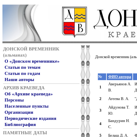
ДОНСКОЙ ВРЕМЕННИК
(альманах)
Донской временник (аль
О «Донском временнике»
Статьи по темам
Статьи по годам
№
ФИО автора
Наши авторы
Аверьянов А.
И
1
АРХИВ КРАЕВЕДА
В.
Д
Об «Архиве краеведа»
2
Агеева В. А.
"
Персоны
Населенные пункты
Айдунова Т.
И
3
Организации
Ю.
Д
Периодические издания
Бандурин Н.
4
В
Библиография
С.
ПАМЯТНЫЕ ДАТЫ
5
Белаш Д. А.
Ф