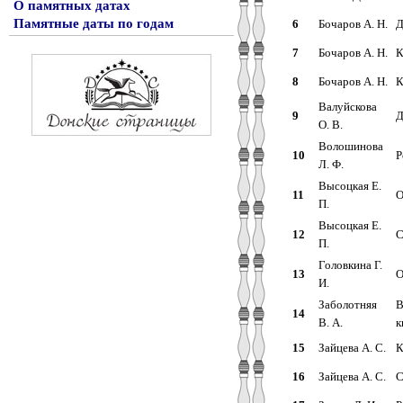
О памятных датах
Памятные даты по годам
6
Бочаров А. Н.
Д
7
Бочаров А. Н.
К
8
Бочаров А. Н.
К
Валуйскова
9
Д
О. В.
Волошинова
10
Р
Л. Ф.
Высоцкая Е.
11
О
П.
Высоцкая Е.
12
С
П.
Головкина Г.
13
О
И.
Заболотняя
В
14
В. А.
к
15
Зайцева А. С.
К
16
Зайцева А. С.
С