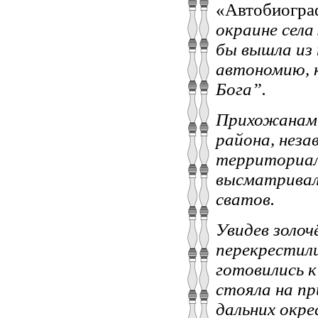
«Автобиогра
окраине сел
бы вышла из 
автономию, к
Бога”.
Прихожанами
района, нез
территориаль
высматривал
сватов.
Увидев золоч
перекрестили
готовились 
стояла на пр
дальних окре