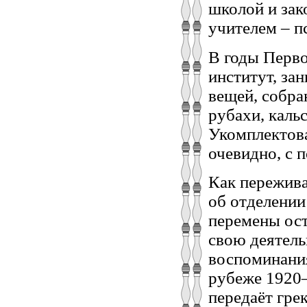
школой и за
учителем – п
В годы Перво
институт, за
вещей, собр
рубахи, каль
Укомплектова
очевидно, с 
Как пережива
об отделении
перемены ост
свою деятель
воспоминания
рубеже 1920–
передаёт гре