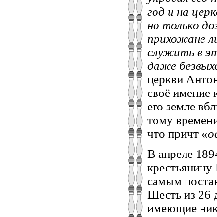
год и на цер
но только до
прихожане л
служить в э
даже безвых
церкви Антон
своё имение 
его земле вб
тому времени
что причт «
о
В апреле 189
крестьянину 
самым постав
Шесть из 26 
имеющие ника