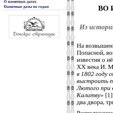
О памятных датах
ВО 
Памятные даты по годам
Из истори
На возвышенн
Попасной, в
известия о н
ХХ века И. М
в 1802 году 
выстроить п
Лютого
при 
Калитву»
[1
два двора, т
Расположение