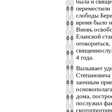
была и свяще
переместили 
слободы Бере
время было н
Вновь освоб
Еланской ста
оговориться,
священнослуж
4 года.
Вызывает уди
Степановича 
заочным при
основополаг
дома, постро
послужил фак
скотопрогонн