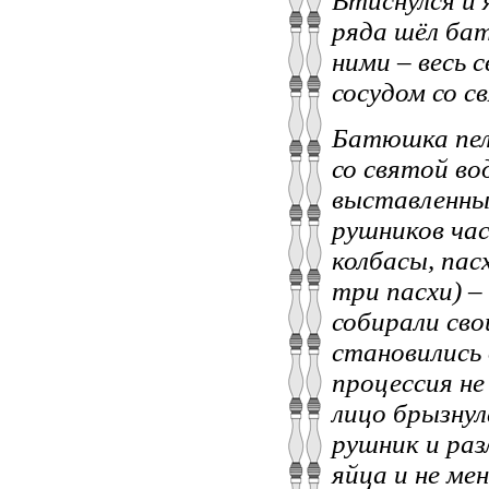
Втиснулся и 
ряда шёл бат
ними – весь 
сосудом со с
Батюшка пел:
со святой во
выставленные
рушников час
колбасы, пас
три пасхи) –
собирали сво
становились 
процессия не
лицо брызнул
рушник и раз
яйца и не мен