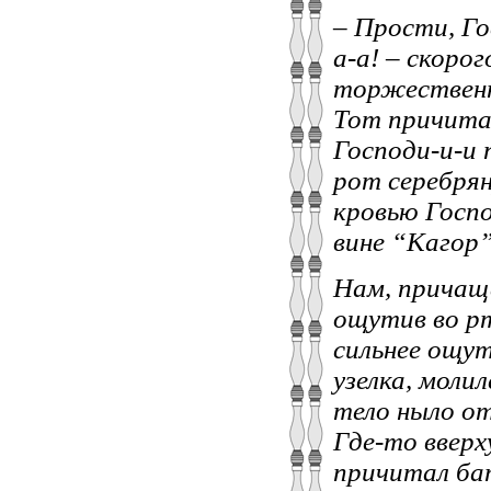
– Прости, Го
а-а! – скоро
торжественн
Тот причитал
Господи-и-и 
рот серебрян
кровью Госпо
вине “Кагор”
Нам, причаща
ощутив во рт
сильнее ощут
узелка, моли
тело ныло от
Где-то вверх
причитал бат