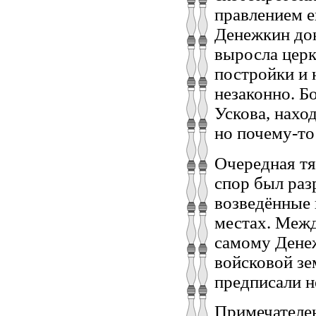
правлением е
Денежкин док
выросла церк
постройки и 
незаконно. Б
Ускова, нахо
но почему-то
Очередная тя
спор был раз
возведённые 
местах. Межд
самому Денеж
войсковой зе
предписали н
Примечателен