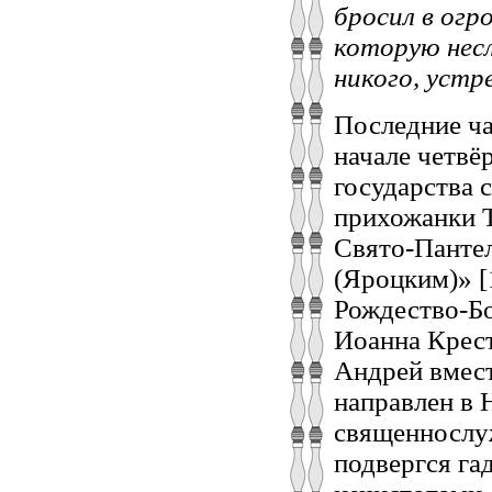
бросил в огр
которую несл
никого, устр
Последние ча
начале четвё
государства 
прихожанки Т
Свято-Пантел
(Яроцким)» [
Рождество-Бо
Иоанна Крест
Андрей вмест
направлен в 
священнослуж
подвергся га