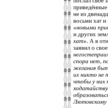
послал своё 
приведённые 
не из двенадц
восьми хат и
«
новыми пр
и других зем
хат
». А в о
заявил о свое
негостеприи
спора нет, п
желания быт
их никто не 
чтобы у них
ходатайству
образоваться
Лютовскому 