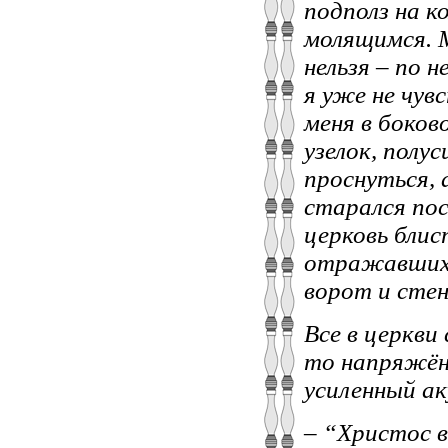
подполз на ко
молящимся. М
нельзя – по 
я уже не чувс
меня в боков
узелок, полус
проснуться, 
старался пос
церковь блис
отражавшихся
ворот и стен
Все в церкви 
то напряжённ
усиленный ак
– “Христос в