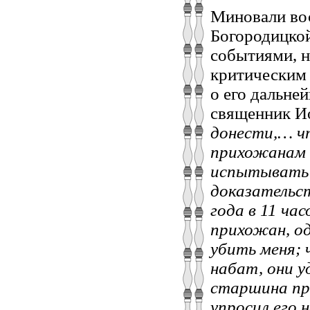
Миновали вос
Богородицкой
событиями, н
критическим
о его дальне
священник Ио
донести,… ч
прихожанам 
испытывать 
доказательс
года в 11 час
прихожан, од
убить меня; 
набат, они у
старшина про
упросил его 