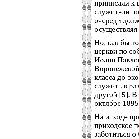
приписали к
служители по
очереди дол
осуществляя
Но, как бы т
церкви по с
Иоанн Павлов
Воронежской 
класса до ок
служить в ра
другой [5]. 
октябре 1895
На исходе пр
приходское п
заботиться о