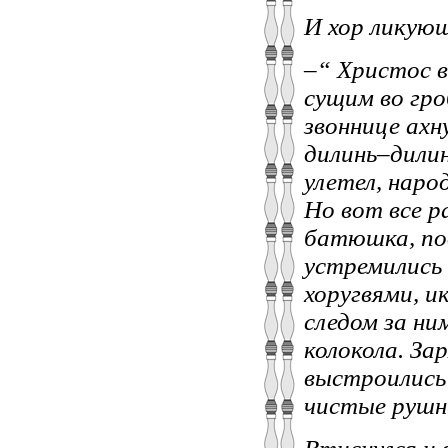
И хор ликую
–“ Христос в
сущим во гр
звоннице ахн
дилинь–дили
улетел, народ
Но вот все р
батюшка, по
устремились
хоругвями, и
следом за ни
колокола. За
выстроились 
чистые рушни