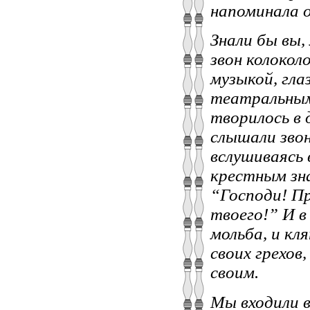
напоминала о
Знали бы вы,
звон колокол
музыкой, гла
театральным
творилось в 
слышали звон
вслушиваясь 
крестным зна
“Господи! П
твоего!” И в 
мольба, и кл
своих грехов
своим.
Мы входили в