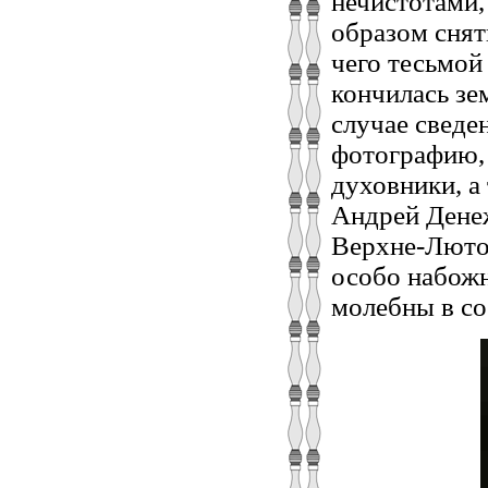
нечистотами,
образом снять
чего тесьмой 
кончилась зе
случае сведе
фотографию, 
духовники, а
Андрей Дене
Верхне-Лютов
особо набожн
молебны в со