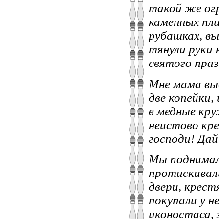
такой же огр
каменных пли
рубашках, вы
тянули руки 
святого праз
Мне мама выд
две копейки,
в медные кру
неистово кре
господи! Дай
Мы поднимали
протискивали
двери, крест
покупали у н
иконостаса, 