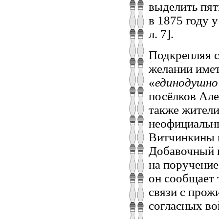
выделить пят
в 1875 году 
л. 7].
Подкрепляя с
желании име
«
единодушно
посёлков Але
также жители
неофициальн
Витчинкины и
Добавочный п
на поручение
он сообщает 
связи с прож
согласных во