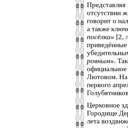
Представляя 
отсутствии ж
говорит о на
а также ключе
посёлка
» [2,
приведённые
убедительным
ровным
». Та
официальное 
Лютовом. На 
первого апре
Голубятников
Церковное зд
Городище Дер
лета воздвиж