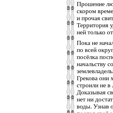
Прошение лют
скором време
и прочая сви
Территория у
ней только 
Пока не нача
по всей окру
посёлка пос
начальству с
землевладель
Грекова они 
строили не в
Доказывая св
нет ни доста
воды. Узнав 