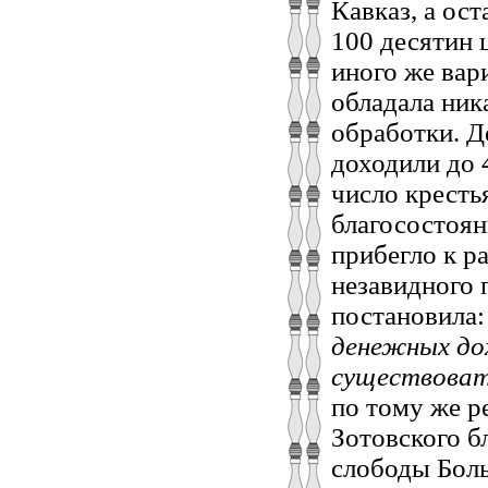
Кавказ, а ос
100 десятин 
иного же вари
обладала ник
обработки. Д
доходили до 4
число кресть
благосостоян
прибегло к р
незавидного 
постановила:
денежных дох
существоват
по тому же р
Зотовского б
слободы Бол