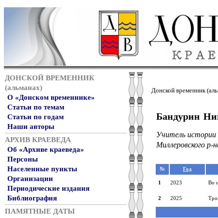
ДОНСКОЙ ВРЕМЕННИК
(альманах)
Донской временник (аль
О «Донском временнике»
Статьи по темам
Бандурин Ни
Статьи по годам
Наши авторы
Учитель истории 
АРХИВ КРАЕВЕДА
Миллеровского р-н
Об «Архиве краеведа»
Персоны
Населенные пункты
№
Год
Организации
1
2023
Во 
Периодические издания
Библиография
2
2025
Тро
ПАМЯТНЫЕ ДАТЫ