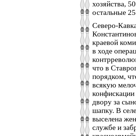
хозяйства, 5
остальные 25
Северо-Кавка
Константинов
краевой коми
в ходе опера
контрреволюц
что в Ставро
порядком, чт
всякую мелоч
конфискации 
двору за сын
шапку. В сел
выселена жен
службе и заб
красноармейц