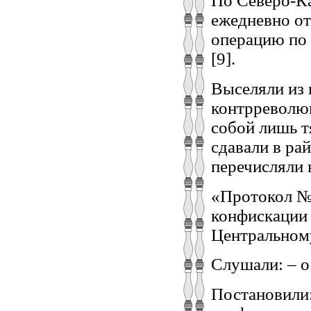
По Северо-Ка
ежедневно от
операцию по 
[9].
Выселяли из 
контрреволюц
собой лишь т
сдавали в ра
перечисляли 
«Протокол № 
конфискации 
Центральном
Слушали: – о
Постановили: