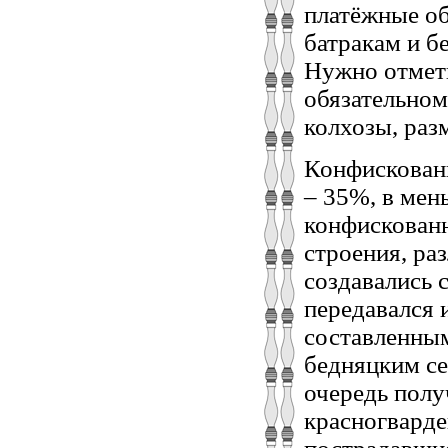
платёжные об
батракам и б
Нужно отмети
обязательном
колхозы, раз
Конфискованн
– 35%, в мен
конфискованн
строения, ра
создавались 
передавался 
составленным
бедняцким с
очередь полу
красногварде