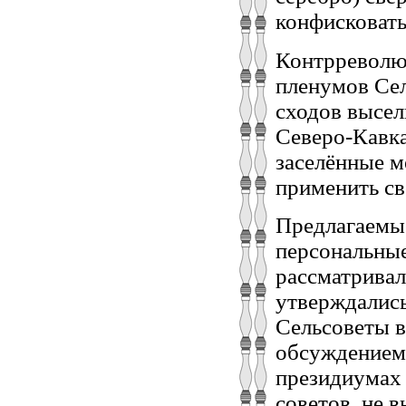
конфисковать
Контрреволю
пленумов Сел
сходов высел
Северо-Кавка
заселённые м
применить св
Предлагаемые
персональные
рассматрива
утверждалис
Сельсоветы в
обсуждением 
президиумах 
советов, не 