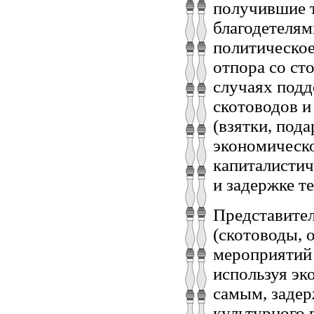
получившие т
благодетелям
политическое
отпора со ст
случаях подд
скотоводов и
(взятки, под
экономическо
капиталистич
и задержке т
Представител
(скотоводы, 
мероприятий 
используя эк
самым, задер
культурного 