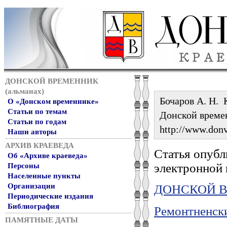
ДОНСКОЙ ВРЕМЕННИК
(альманах)
Бочаров А. Н. 
О «Донском временнике»
Статьи по темам
Донской време
Статьи по годам
http://www.donv
Наши авторы
АРХИВ КРАЕВЕДА
Статья опубл
Об «Архиве краеведа»
электронной 
Персоны
Населенные пункты
Организации
ДОНСКОЙ ВР
Периодические издания
Библиография
Ремонтненск
ПАМЯТНЫЕ ДАТЫ