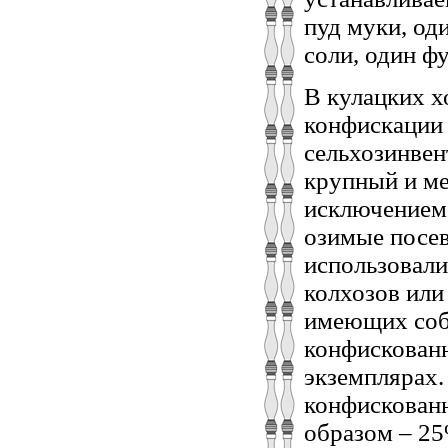
пуд муки, од
соли, один ф
В кулацких х
конфискации 
сельхозинвен
крупный и ме
исключением 
озимые посе
использовали
колхозов или
имеющих собс
конфискованн
экземплярах.
конфискован
образом – 25