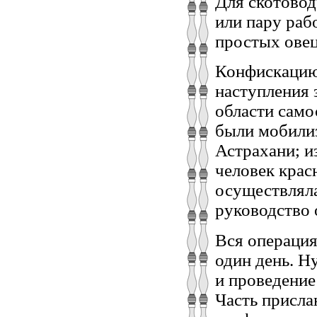
Для скотовод
или пару раб
простых овец 
Конфискацию 
наступления 
области само
были мобилиз
Астрахани; и
человек крас
осуществляла
руководство 
Вся операция
один день. Н
и проведение
Часть присла