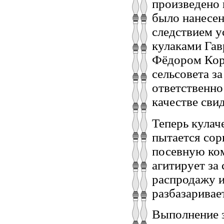
произведено 
было нанесен
следствием у
кулаками Га
Фёдором Коро
сельсовета з
ответственно
качестве свид
Теперь кулач
пытается сор
посевную ком
агитирует за
распродажу и
разбазаривает
Выполнение з