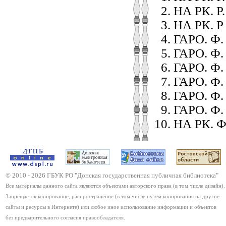
НА РК. Р. 
НА РК. Р 
ГАРО. Ф. Р
ГАРО. Ф. 
ГАРО. Ф. 
ГАРО. Ф. 
ГАРО. Ф. 
ГАРО. Ф. 
НА РК. Ф.
© 2010 -
2026
ГБУК РО "Донская государственная публичная библиотека"
Все материалы данного сайта являются объектами авторского права (в том числе дизайн).
Запрещается копирование, распространение (в том числе путём копирования на другие
сайты и ресурсы в Интернете) или любое иное использование информации и объектов
без предварительного согласия правообладателя.