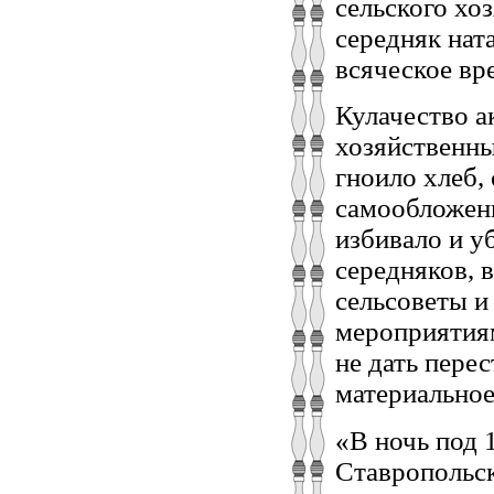
сельского хоз
середняк нат
всяческое вр
Кулачество а
хозяйственны
гноило хлеб,
самообложени
избивало и у
середняков, 
сельсоветы и
мероприятиям
не дать пере
материальное
«В ночь под 
Ставропольск