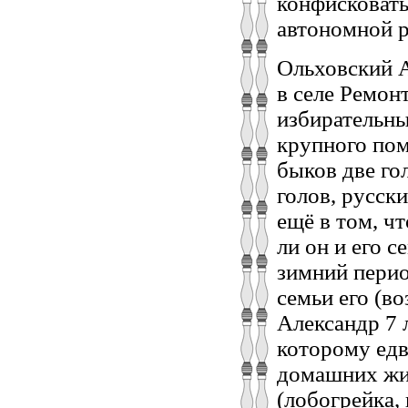
конфисковать
автономной р
Ольховский А
в селе Ремон
избирательных
крупного пом
быков две го
голов, русски
ещё в том, ч
ли он и его с
зимний перио
семьи его (во
Александр 7 л
которому едв
домашних жи
(лобогрейка,