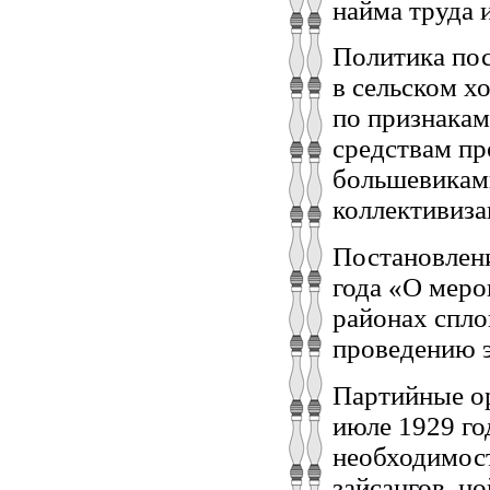
найма труда и 
Политика пос
в сельском х
по признакам
средствам пр
большевиками
коллективиза
Постановлен
года «О меро
районах спло
проведению э
Партийные о
июле 1929 го
необходимост
зайсангов, 