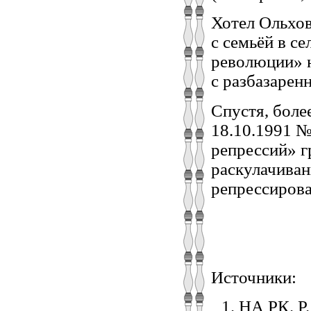
Хотел Ольхов
с семьёй в с
революции» н
с разбазарен
Спустя, боле
18.10.1991 №
репрессий» г
раскулачиван
репрессиров
Источники:
НА РК. Р. 