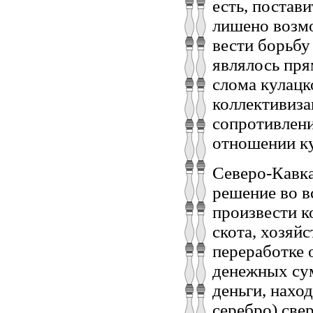
есть, постав
лишено возмо
вести борьбу
являлось пря
слома кулацк
коллективиза
сопротивлени
отношении ку
Северо-Кавка
решение во в
произвести к
скота, хозяй
переработке 
денежных сум
деньги, нахо
серебро) све