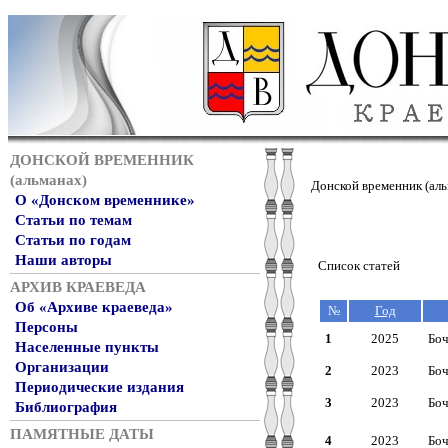
ДОНСКОЙ ВРЕМЕННИК
(альманах)
Донской временник (аль
О «Донском временнике»
Статьи по темам
Статьи по годам
Наши авторы
Список статей
АРХИВ КРАЕВЕДА
Об «Архиве краеведа»
№
Год
Персоны
1
2025
Боч
Населенные пункты
Организации
2
2023
Боч
Периодические издания
3
2023
Боч
Библиография
ПАМЯТНЫЕ ДАТЫ
4
2023
Боч