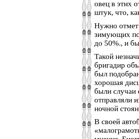
овец в этих о
штук, что, ка
Нужно отмети
зимующих по 
до 50%., и б
Такой незнач
бригадир объ
был подобран
хорошая дисц
были случаи 
отправляли и
ночной стоян
В своей авто
«малограмотн
мнение. Биог