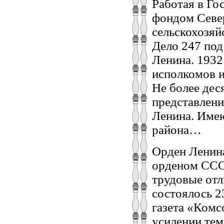
Работая в Го
фондом Север
сельскохозяй
Дело 247 под
Ленина. 1932
исполкомов и
Не более дес
представлени
Ленина. Имею
района…
Орден Ленина
орденом СССР
трудовые от
состоялось 2
газета «Комс
усилении тем