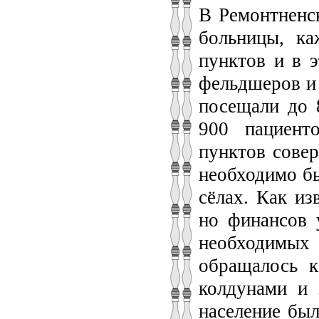
В Ремонтненск
больницы, ка
пунктов и в э
фельдшеров и
посещали до 
900 пациент
пунктов совер
необходимо б
сёлах. Как из
но финансов 
необходимых
обращалось к
колдунами и 
население был