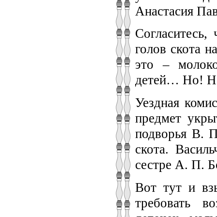
Анастасия Пав
Согласитесь, 
голов скота н
это – молок
детей… Но! Не
Уездная комис
предмет укры
подворья В. П
скота. Василь
сестре А. П. 
Вот тут и вз
требовать в