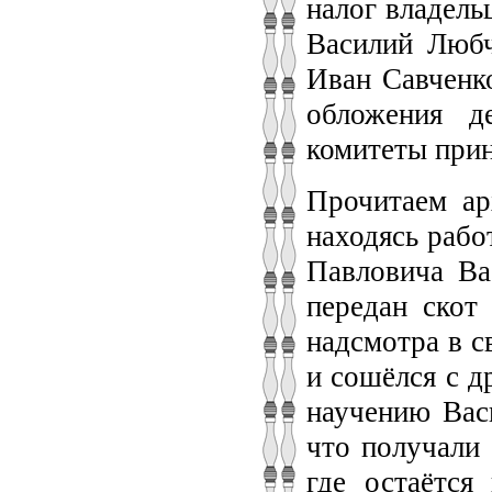
налог владель
Василий Любч
Иван Савченк
обложения д
комитеты прин
Прочитаем а
находясь рабо
Павловича Ва
передан скот
надсмотра в с
и сошёлся с д
научению Васи
что получали 
где остаётс