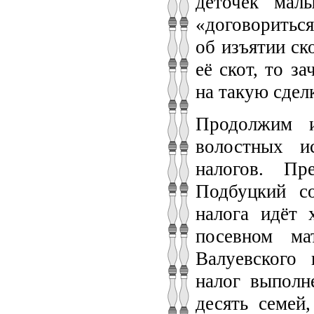
деточек мал
«договоритьс
об изъятии ск
её скот, то з
на такую сде
Продолжим и
волостных и
налогов. Пр
Подбуцкий со
налога идёт 
посевном ма
Валуевского
налог выполн
десять семей