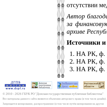
отсутствии ме
Автор благод
за финансову
архиве Респуб
Источники и
НА РК, ф. р
НА РК, ф. р
НА РК, ф. р
© 2010 -
2026
ГБУК РО "Донская государственная публичная библиотека"
Все материалы данного сайта являются объектами авторского права (в том числе дизайн).
Запрещается копирование, распространение (в том числе путём копирования на другие