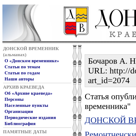
ДОНСКОЙ ВРЕМЕННИК
(альманах)
Бочаров А. Н.
О «Донском временнике»
Статьи по темам
URL: http://d
Статьи по годам
art_id=2074
Наши авторы
АРХИВ КРАЕВЕДА
Об «Архиве краеведа»
Статья опубли
Персоны
временника"
Населенные пункты
Организации
Периодические издания
ДОНСКОЙ ВР
Библиография
ПАМЯТНЫЕ ДАТЫ
Ремонтненски