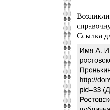
Возникли
справочн
Ссылка д
Имя А. И
ростовск
Проньки
http://do
pid=33 (
Ростовск
публична