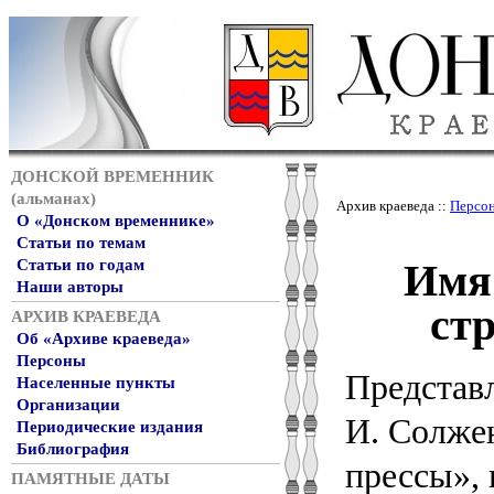
ДОНСКОЙ ВРЕМЕННИК
(альманах)
Архив краеведа ::
Персо
О «Донском временнике»
Статьи по темам
Имя
Статьи по годам
Наши авторы
ст
АРХИВ КРАЕВЕДА
Об «Архиве краеведа»
Персоны
Представ
Населенные пункты
Организации
И. Солже
Периодические издания
Библиография
прессы»,
ПАМЯТНЫЕ ДАТЫ