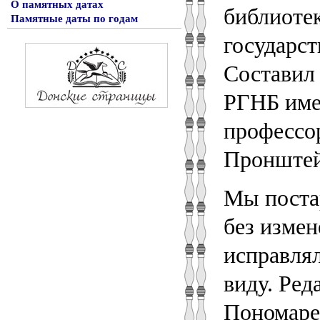
О памятных датах
библиотек
Памятные даты по годам
государст
Составил 
РГНБ имен
профессор
Пронштей
Мы поста
без изме
исправля
виду. Ред
Пономаре