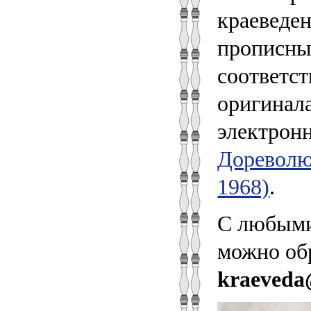
краеведе
прописны
соответст
оригинал
электрон
Дореволю
1968)
.
С любыми
можно об
kraeveda