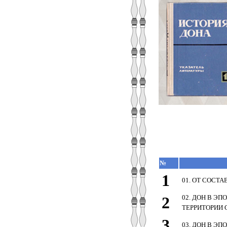
№
1
01. ОТ СОСТ
2
02. ДОН В Э
ТЕРРИТОРИИ 
3
03. ДОН В Э