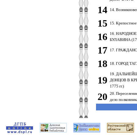
14
14. Возникнове
15
15. Крепостное
16
16. НАРОДНО
БУЛАВИНА (17
17
17. ГРАЖДАН
18
18. ГОРОД ТА
19. ДАЛЬНЕЙШ
19
ДОНЦОВ В КР
1775 гг.)
20
20. Переселени
дело полковник