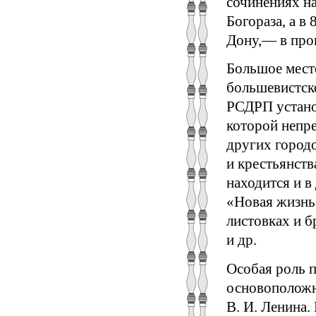
сочинениях на
Богораза, а в
Дону,— в прои
Большое место
большевистско
РСДРП установ
которой непр
других город
и крестьянств
находится и в
«Новая жизнь»
листовках и 
и др.
Особая роль 
основоположн
В. И. Ленина.