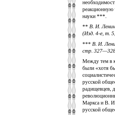
необходимост
реакционную т
науки ***.
**
В. И. Ленин
(Изд. 4-е, т. 5
***
В. И. Лени
стр. 327—328
Между тем в 
были «хотя бы
социалистичес
русской обще
радищевцев, 
революционны
Маркса и В. И
русской обще