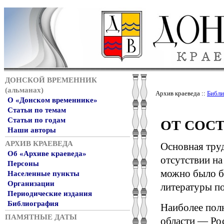
ДОНСКОЙ ВРЕМЕННИК
(альманах)
Архив краеведа ::
Библи
О «Донском временнике»
Статьи по темам
Статьи по годам
ОТ СОСТА
Наши авторы
АРХИВ КРАЕВЕДА
Основная труд
Об «Архиве краеведа»
отсутствии на
Персоны
можно было б
Населенные пункты
Организации
литературы по
Периодические издания
Библиография
Наиболее пол
ПАМЯТНЫЕ ДАТЫ
области — Рос