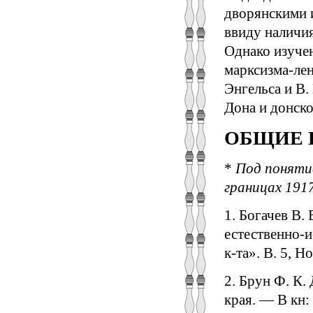
дворянскими 
ввиду наличия
Однако изучен
марксизма-лен
Энгельса и В.
Дона и донско
ОБЩИЕ 
*
Под понятие
границах 1917
1. Богачев В.
естественно-и
к-та». В. 5, Н
2. Брун Ф. К
края. — В кн: 