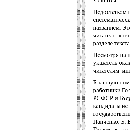
хранятся.
Недостатком н
систематическ
названием. Эт
читатель лег
разделе текста
Несмотря на н
указатель ока
читателям, и
Большую помо
работники Го
РСФСР и Госу
кандидаты ист
государственно
Панченко, Б. В
Гурвич, кото