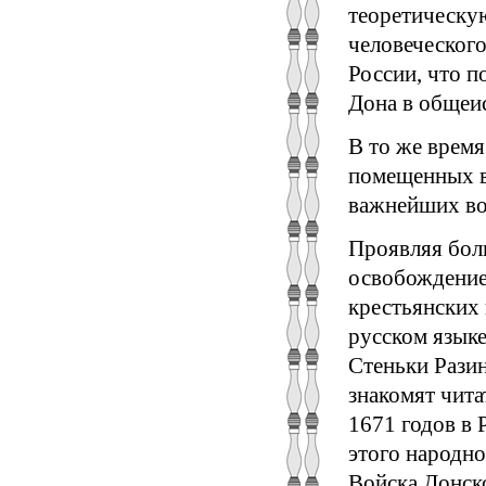
теоретическу
человеческог
России, что п
Дона в общеи
В то же врем
помещенных в 
важнейших во
Проявляя боль
освобождение
крестьянских 
русском языке
Стеньки Разин
знакомят чита
1671 годов в 
этого народно
Войска Донско