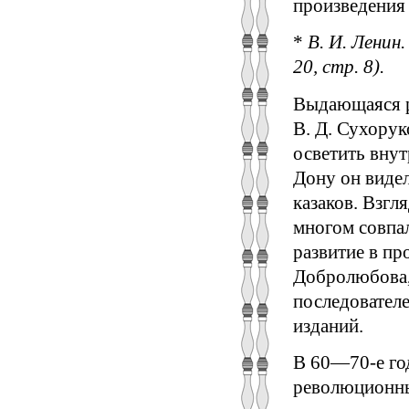
произведения 
*
В. И. Ленин.
20, стр. 8).
Выдающаяся р
В. Д. Сухорук
осветить вну
Дону он виде
казаков. Взгл
многом совпа
развитие в про
Добролюбова, 
последовател
изданий.
В 60—70-е год
революционны