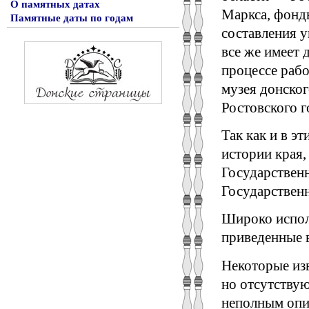
О памятных датах
Маркса, фонд
Памятные даты по годам
составления у
все же имеет 
процессе раб
музея донског
Ростовского г
Так как и в э
истории края
Государствен
Государствен
Широко испол
приведенные в
Некоторые из
но отсутствую
неполным опис