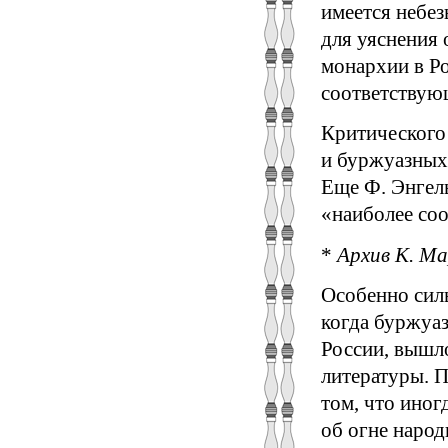
имеется небез
для уяснения 
монархии в Ро
соответствую
Критического
и буржуазных
Еще Ф. Энгель
«наиболее соо
*
Архив К. Мар
Особенно силь
когда буржуаз
России, вышл
литературы. П
том, что ино
об огне народ