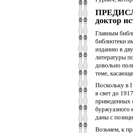
ПРЕДИСЛО
доктор ис
Главным библ
библиотеки и
изданию в дву
литературы по
довольно пол
теме, касающе
Поскольку в I
в свет до 191
приведенных 
буржуазного к
даны с позици
Возьмем, к пр