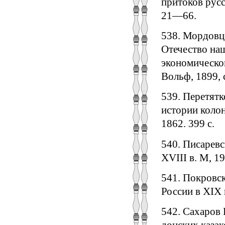
притоков русс
21—66.
538. Мордовце
Отечество наш
экономическом 
Вольф, 1899, 
539. Перетятк
истории колон
1862. 399 с.
540. Писаревс
XVIII в. М, 19
541. Покровск
России в XIX в
542. Сахаров 