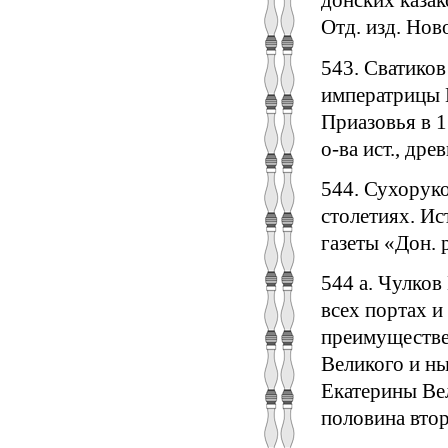
донских каза
Отд. изд. Ново
543. Сватиков
императрицы 
Приазовья в 1
о-ва ист., дре
544. Сухоруко
столетиях. Ис
газеты «Дон. р
544 а. Чулко
всех портах и
преимуществе
Великого и н
Екатерины Вел
половина втора