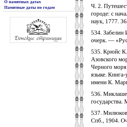
О памятных датах
Ч. 2. Путешес
Памятные даты по годам
городе: с нача
наук, 1777. 361
534. Забелин 
очерк. — «Рус.
535. Крюйс К.
Азовского мор
Черного моря.
языке. Книга-
имени К. Марк
536. Миклаше
государства. 
537. Милюков 
Спб., 1904. О