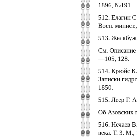
1896
,
№191.
512. Елагин С
Воен. минист.,
513. Желябужс
См. Описание
—105, 128.
514. Крюйс К.
Записки гидро
1850.
515. Леер Г. А
Об Азовских п
516. Нечаев В
века. Т. 3. М.