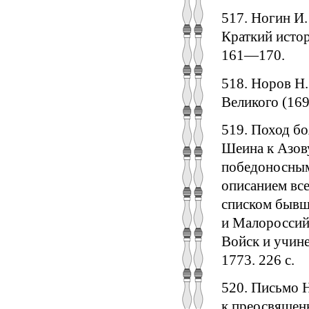
517. Ногин И.
Краткий истор
161—170.
518. Норов Н.
Великого (169
519. Поход б
Шеина к Азову
победоносным
описанием вс
списком бывш
и Малороссий
Войск и учине
1773. 226 с.
520. Письмо Н
к преосвящен