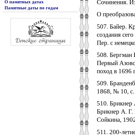
Сочинения. Изд.
О памятных датах
Памятные даты по годам
О преобразова
507. Байер. К
создания сего
Пер. с немецко
508. Бергман В
Первый Азовск
поход в 1696 г
509. Бранденб
1868, № 10, с
510. Брикнер 
Брикнер А. Г. 
Сойкина, 1902
511. 200-лети