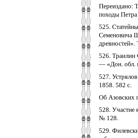
Переиздано: То
походы Петра 
525. Статейны
Семеновича Ше
древностей». 
526. Траилин 
— «Дон. обл. 
527. Устрялов
1858. 582 с.
Об Азовских 
528. Участие 
№ 128.
529. Филевски