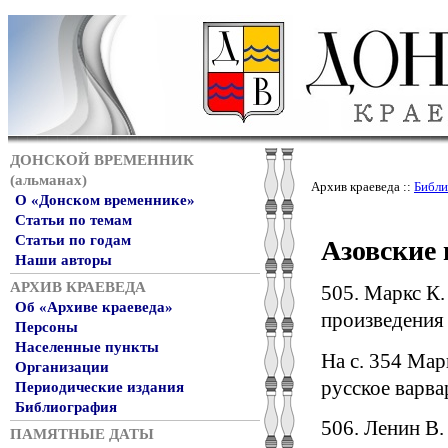
ДОНСКОЙ ВРЕМЕННИК
(альманах)
Архив краеведа ::
Библи
О «Донском временнике»
Статьи по темам
Статьи по годам
Азовские 
Наши авторы
АРХИВ КРАЕВЕДА
505. Маркс К.
Об «Архиве краеведа»
произведения в
Персоны
Населенные пункты
На с. 354 Мар
Организации
русское варва
Периодические издания
Библиография
506. Ленин В.
ПАМЯТНЫЕ ДАТЫ