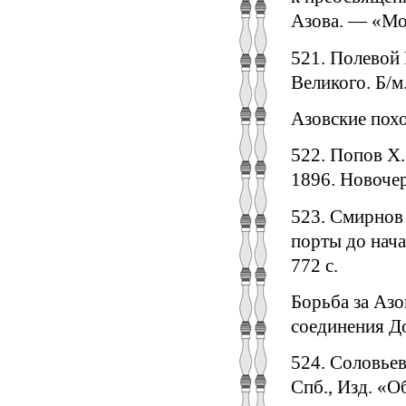
Азова. — «Мо
521. Полевой
Великого. Б/м.
Азовские пох
522. Попов X.
1896. Новочерк
523. Смирнов
порты до нача
772 с.
Борьба за Азо
соединения Д
524. Соловьев
Спб., Изд. «Об