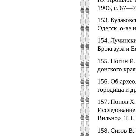
1906, с. 67—7
153. Кулаковс
Одесск. о-ве и
154. Лучински
Брокгауза и Е
155. Ногин И.
донского края
156. Об архе
городища и др
157. Попов X.
Исследование
Вильно». Т. I.
158. Сизов В.