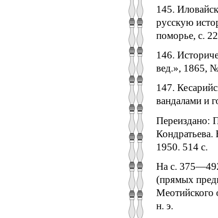
145. Иловайск
русскую истор
поморье, с. 
146. Историче
вед.», 1865, №
147. Кесарийс
вандалами и го
Переиздано: П
Кондратьева. 
1950. 514 с.
На с. 375—492
(прямых предк
Меотийского о
н. э.