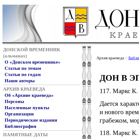
ДОНСКОЙ ВРЕМЕННИК
(альманах)
Архив краеведа ::
Библи
О «Донском временнике»
Статьи по темам
Статьи по годам
ДОН В 
Наши авторы
АРХИВ КРАЕВЕДА
117. Маркс К. 
Об «Архиве краеведа»
Персоны
Дается характ
Населенные пункты
и нового врем
Организации
грабежом, мо
Периодические издания
Библиография
118. Маркс К.
ПАМЯТНЫЕ ДАТЫ