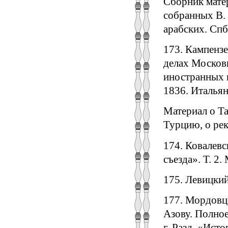
Сборник мате
собранных В. 
арабских. Спб
173. Кампензе
делах Москови
иностранных п
1836. Итальян
Материал о Та
Турцию, о рек
174. Ковалевс
съезда». Т. 2. 
175. Левицкий
177. Мордовц
Азову. Полное 
г. Разд. «Ист