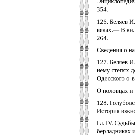
Энциклопедиче
354.
126. Беляев И
веках.— В кн.:
264.
Сведения о н
127. Беляев И
нему степях д
Одесского о-ва
О половцах и 
128. Голубовс
История южно
Гл. IV. Судьб
берладниках и