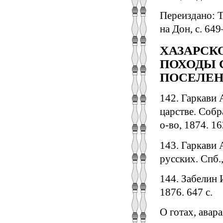
Переиздано: То
на Дон, с. 64
ХАЗАРСКО
ПОХОДЫ 
ПОСЕЛЕН
142. Гаркави 
царстве. Собра
о-во, 1874. 16
143. Гаркави 
русских. Спб.
144. Забелин 
1876. 647 с.
О готах, авара