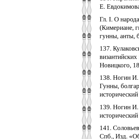
Е. Евдокимова
Гл. I. О наро
(Кимериане, г
гунны, анты, б
137. Кулаковс
византийских 
Новицкого, 18
138. Ногин И.
Гунны, болгар
исторический 
139. Ногин И.
исторический 
141. Соловьев
Спб., Изд. «Об