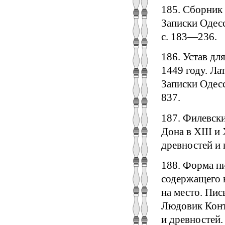
185. Сборник 
Записки Одесск
с. 183—236.
186. Устав дл
1449 году. Ла
Записки Одесск
837.
187. Филевски
Дона в XIII и 
древностей и 
188. Форма пи
содержащего в
на место. Пис
Людовик Конта
и древностей. 