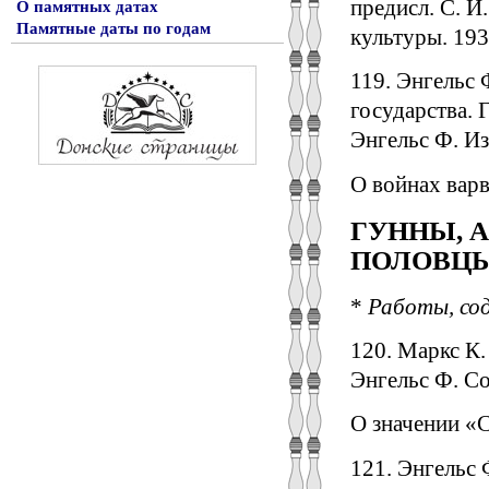
предисл. С. И
О памятных датах
Памятные даты по годам
культуры. 193
119. Энгельс 
государства. 
Энгельс Ф. Из
О войнах варв
ГУННЫ, А
ПОЛОВЦЫ
*
Работы, сод
120. Маркс К.
Энгельс Ф. Соч
О значении «С
121. Энгельс 