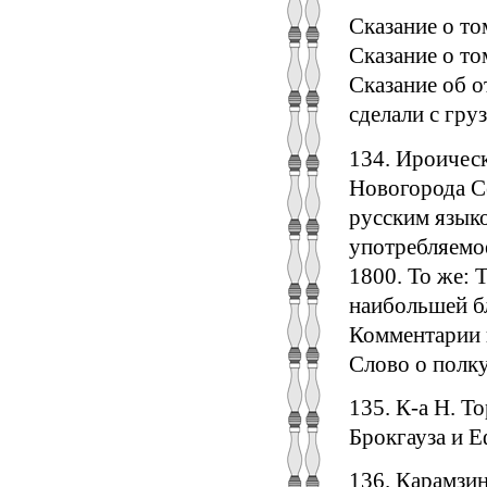
Сказание о то
Сказание о то
Сказание об о
сделали с гру
134. Ироическ
Новогорода С
русским языко
употребляемое
1800. То же: 
наибольшей б
Комментарии к
Слово о полку
135. К-а Н. Т
Брокгауза и Еф
136. Карамзин