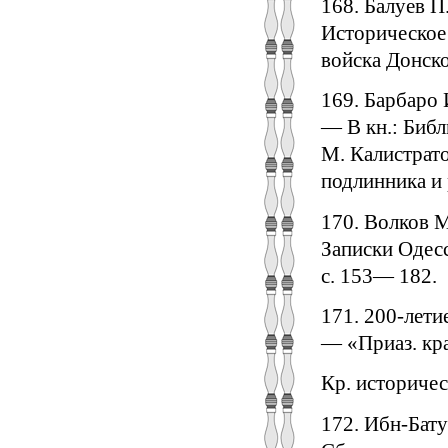
168. Балуев П.
Историческое 
войска Донско
169. Барбаро 
— В кн.: Библ
М. Калистрато
подлинника и 
170. Волков М
Записки Одесск
с. 153— 182.
171. 200-лети
— «Приаз. кра
Кр. историчес
172. Ибн-Бату