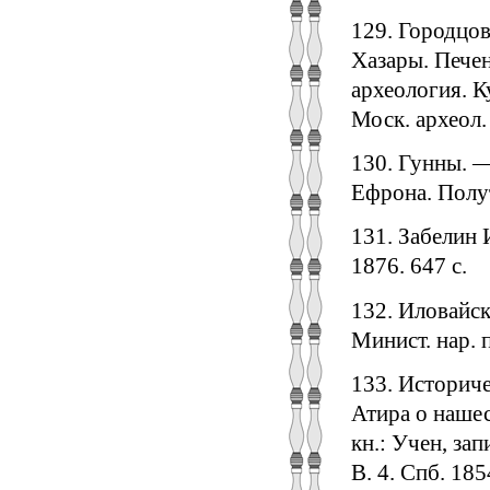
129. Городцов
Хазары. Печен
археология. К
Моск. археол.
130. Гунны. —
Ефрона. Полут.
131. Забелин 
1876. 647 с.
132. Иловайск
Минист. нар. п
133. Историче
Атира о нашес
кн.: Учен, за
В. 4. Спб. 185