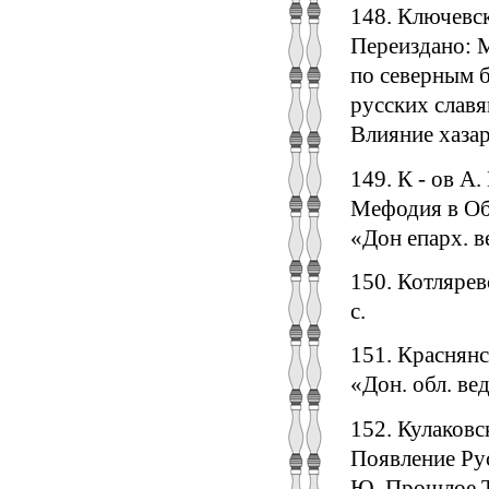
148. Ключевск
Переиздано: М
по северным 
русских славя
Влияние хазар
149. К - ов А
Мефодия в Обл
«Дон епарх. в
150. Котлярев
с.
151. Краснянс
«Дон. обл. вед
152. Кулаковс
Появление Ру
Ю. Прошлое Та