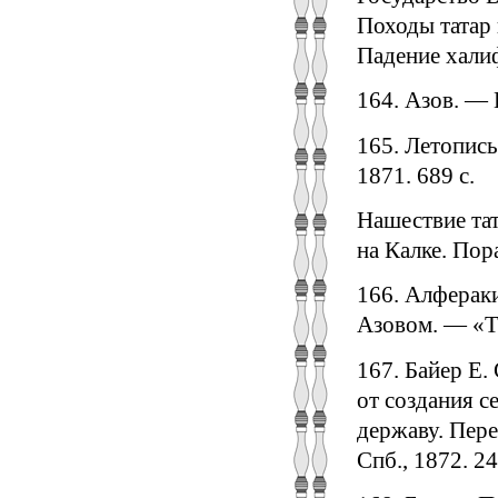
Походы татар 
Падение халиф
164. Азов. — 
165. Летопись
1871. 689 с.
Нашествие тат
на Калке. Пор
166. Алфераки
Азовом. — «Та
167. Байер Е.
от создания с
державу. Пере
Спб., 1872. 24