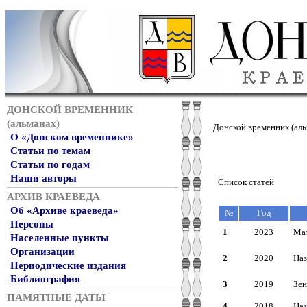
ДОНСКОЙ ВРЕМЕННИК
(альманах)
Донской временник (аль
О «Донском временнике»
Статьи по темам
Статьи по годам
Наши авторы
Список статей
АРХИВ КРАЕВЕДА
Об «Архиве краеведа»
№
Год
Персоны
1
2023
Мат
Населенные пункты
Организации
2
2020
Наз
Периодические издания
Библиография
3
2019
Зен
ПАМЯТНЫЕ ДАТЫ
4
2018
Наз