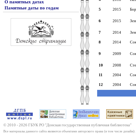
О памятных датах
Памятные даты по годам
5
2015
Бор
6
2015
Зен
7
2014
Зен
8
2014
Сок
9
2009
Сок
10
2008
Сте
11
2004
Сок
12
2004
Сок
© 2010 -
2026
ГБУК РО "Донская государственная публичная библиотека"
Все материалы данного сайта являются объектами авторского права (в том числе дизайн).