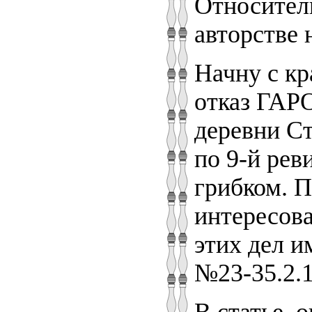
Относител
авторстве 
Начну с кр
отказ ГАРО
деревни Ст
по 9-й рев
грибком. П
интересова
этих дел и
№23-35.2.1/
В статье, 