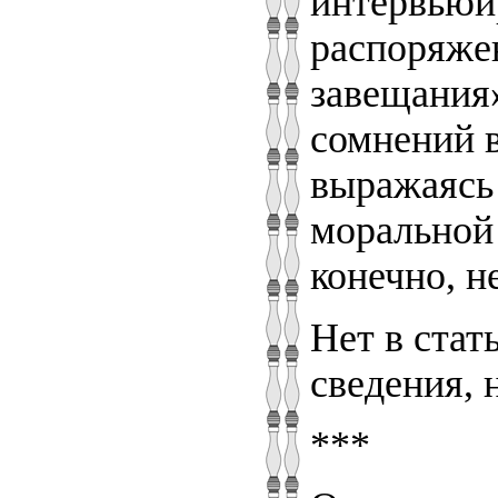
интервьюи
распоряже
завещания»
сомнений в
выражаясь 
моральной 
конечно, н
Нет в стат
сведения, 
***