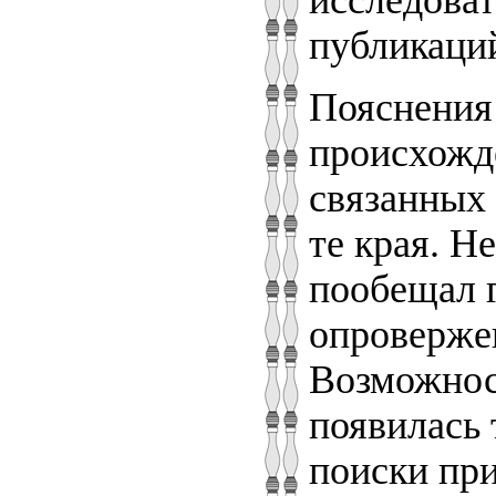
исследова
публикаций
Пояснения 
происхожде
связанных 
те края. Н
пообещал 
опроверже
Возможнос
появилась 
поиски при