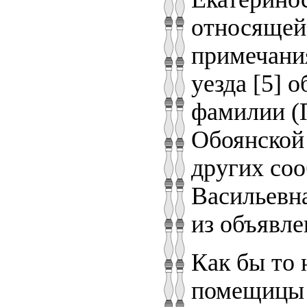
относящейс
примечани
уезда [5] 
фамилии (П
Обоянской 
других соо
Васильевна
из объявле
Как бы то 
помещицы 