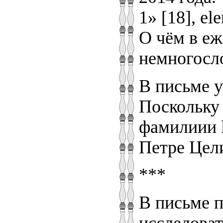
1» [18], e
О чём в еж
немногосл
В письме у
Поскольку 
фамилиии l
Петре Цел
***
В письме п