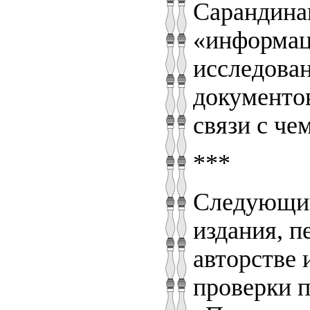
Сарандинак
«информац
исследован
документов
связи с че
***
Следующий
издания, п
авторстве 
проверки п