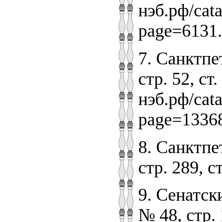
нэб.рф/ca
page=6131.
7. Санктпе
стр. 52, ст
нэб.рф/ca
page=1336
8. Санктпе
стр. 289, ст
9. Сенатск
№ 48, стр. 