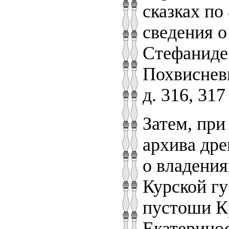
сказках по 
сведения
Стефаниде 
Похвисневк
д. 316, 317
Затем, при
архива дре
о владени
Курской гу
пустоши К
Екатерино