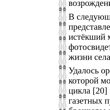
возрождени
В следующи
представл
истёкший 
фотосвиде
жизни села
Удалось ор
которой мо
цикла [20]
газетных 