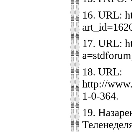
16. URL: ht
art_id=162
17. URL: h
a=stdforu
18. URL:
http://www
1-0-364.
19. Назаре
Теленеделя.