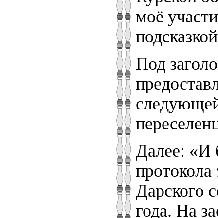
моё участ
подсказкой
Под загол
предостав
следующей
переселен
Далее: «И
протокола
Дарского с
года. На з