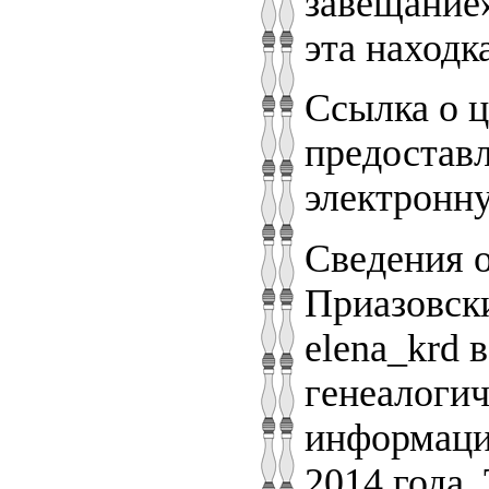
завещание»
эта находк
Ссылка о 
предостав
электронну
Сведения 
Приазовск
elena_krd 
генеалогич
информация
2014 года.