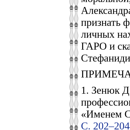
Александр
признать ф
личных нах
ГАРО и ска
Стефанидин
ПРИМЕЧ
1. Зенюк Д
профессион
«Именем С
С. 202–204