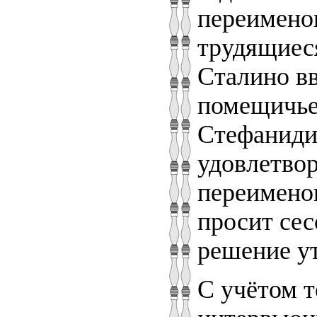
переимено
трудящиеся
Сталино вв
помещичье
Стефаниди
удовлетвор
переименов
просит сес
решение у
С учётом т