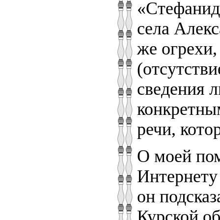
«Стефанида
села Алек
же огрехи,
(отсутстви
сведения л
конкретным
речи, кото
О моей пом
Интернету
он подсказ
Курской об