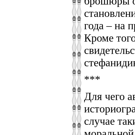
брошюры о
становлени
года – на 
Кроме того
свидетельс
стефаниди
***
Для чего а
историогр
случае так
моральной,