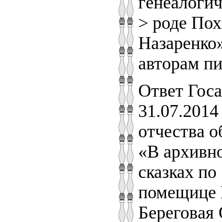
генеалогич
> роде Пох
Назаренко»
авторам пи
Ответ Госа
31.07.2014
отчества о
«В архивно
сказках по 
помещице
Береговая 