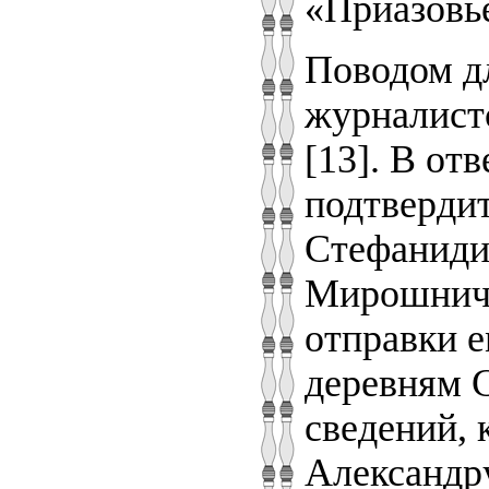
«Приазовье
Поводом дл
журналистс
[13]. В от
подтвердит
Стефаниди
Мирошниче
отправки е
деревням 
сведений, 
Александру