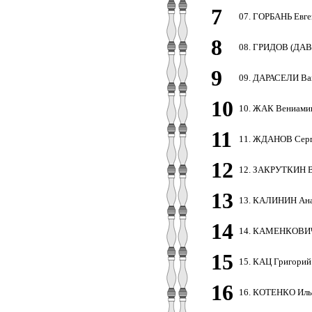
7
07. ГОРБАНЬ Евге
8
08. ГРИДОВ (ДАВ
9
09. ДАРАСЕЛИ Ва
10
10. ЖАК Вениами
11
11. ЖДАНОВ Серг
12
12. ЗАКРУТКИН В
13
13. КАЛИНИН Ана
14
14. КАМЕНКОВИЧ 
15
15. КАЦ Григори
16
16. КОТЕНКО Иль