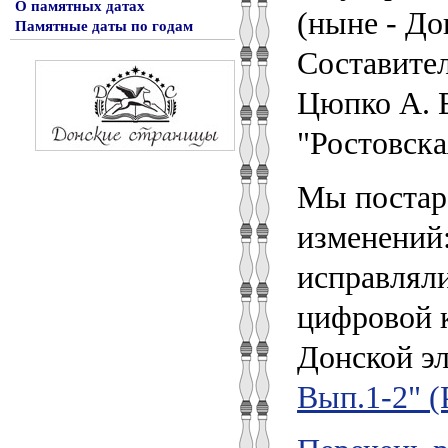
О памятных датах
(ныне - До
Памятные даты по годам
Составител
Цюпко А. Е
"Ростовска
Мы постара
изменений
исправляли
цифровой 
Донской э
Вып.1-2" (