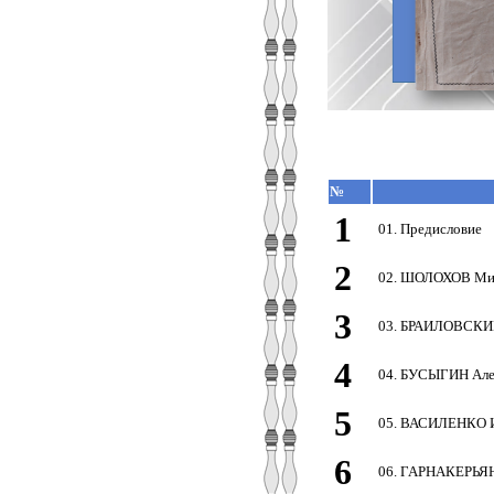
№
1
01. Предисловие
2
02. ШОЛОХОВ Мих
3
03. БРАИЛОВСКИЙ
4
04. БУСЫГИН Але
5
05. ВАСИЛЕНКО И
6
06. ГАРНАКЕРЬЯН