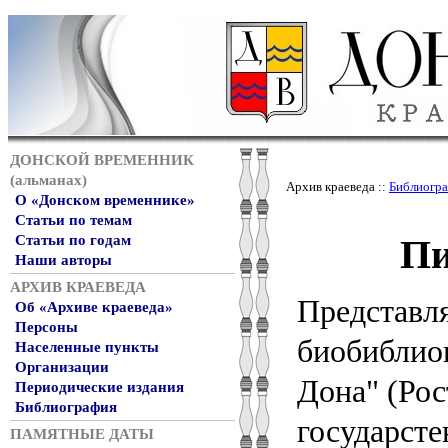
ДОНСКОЙ ВРЕМЕННИК
(альманах)
Архив краеведа ::
Библиогр
О «Донском временнике»
Статьи по темам
Пи
Статьи по годам
Наши авторы
АРХИВ КРАЕВЕДА
Представл
Об «Архиве краеведа»
Персоны
биобиблиог
Населенные пункты
Организации
Дона" (Рос
Периодические издания
Библиография
государсте
ПАМЯТНЫЕ ДАТЫ