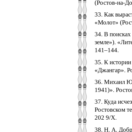
(Ростов-на-До
33. Как вырас
«Молот» (Рост
34. В поисках
земле»). «Лит
141–144.
35. К истории
«Джангар». Ро
36. Михаил Ю
1941)». Росто
37. Куда исче
Ростовском те
202 9/Х.
38. Н. А. Доб