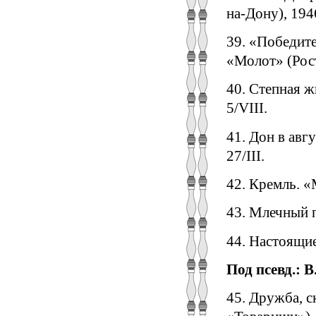
на-Дону), 194
39. «Победите
«Молот» (Рост
40. Степная ж
5/VIII.
41. Дон в авг
27/III.
42. Кремль. «
43. Млечный п
44. Настоящие
Под псевд.: В
45. Дружба, с