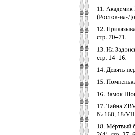
11. Академик 
(Ростов-на-До
12. Приказыва
стр. 70–71.
13. На Задонс
стр. 14–16.
14. Девять пе
15. Помненька.
16. Замок Шони
17. Тайна ZBV
№ 168, 18/VII
18. Мёртвый б
2(4), стр. 27–