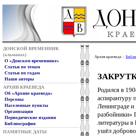
ДОНСКОЙ ВРЕМЕННИК
(альманах)
Архив краеведа ::
Библи
О «Донском временнике»
Статьи по темам
Статьи по годам
ЗАКРУТК
Наши авторы
АРХИВ КРАЕВЕДА
Родился в 190
Об «Архиве краеведа»
аспирантуру п
Персоны
Ленинграде и
Населенные пункты
Организации
разбойники» П
Периодические издания
литературы в 
Библиография
ушёл доброво
ПАМЯТНЫЕ ДАТЫ