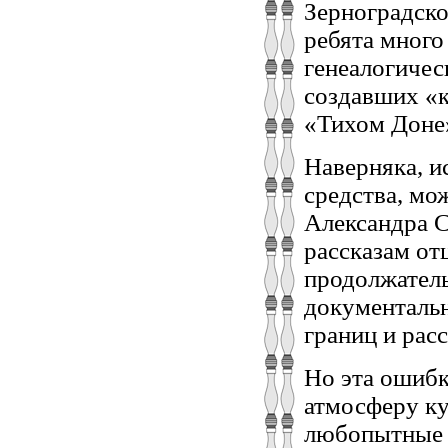
Зерноградско
ребята много
генеалогичес
создавших «к
«Тихом Доне
Наверняка, 
средства, мо
Александра С
рассказам отц
продолжатель
документальн
границ и ра
Но эта ошибк
атмосферу ку
любопытные ф