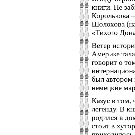
книги. Не за
Королькова – 
Шолохова (н
«Тихого Дона
Ветер истори
Америке тала
говорит о то
интернациона
был автором 
немецкие мар
Казус в том,
легенду. В к
родился в до
стоит в хуто
приходилось 