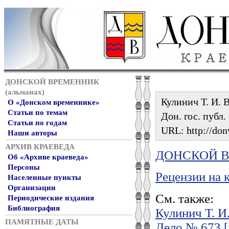
ДОНСКОЙ ВРЕМЕННИК
(альманах)
Кулинич Т. И. 
О «Донском временнике»
Статьи по темам
Дон. гос. публ.
Статьи по годам
URL: http://don
Наши авторы
АРХИВ КРАЕВЕДА
ДОНСКОЙ ВР
Об «Архиве краеведа»
Персоны
Рецензии на 
Населенные пункты
Организации
См. также:
Периодические издания
Библиография
Кулинич Т. И
ПАМЯТНЫЕ ДАТЫ
Дело № 673 [