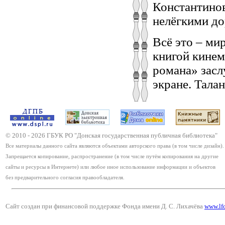
Константинов
нелёгкими д
Всё это – ми
книгой кинем
романа» засл
экране. Тала
© 2010 -
2026
ГБУК РО "Донская государственная публичная библиотека"
Все материалы данного сайта являются объектами авторского права (в том числе дизайн).
Запрещается копирование, распространение (в том числе путём копирования на другие
сайты и ресурсы в Интернете) или любое иное использование информации и объектов
без предварительного согласия правообладателя.
Сайт создан при финансовой поддержке Фонда имени Д. С. Лихачёва
www.lf