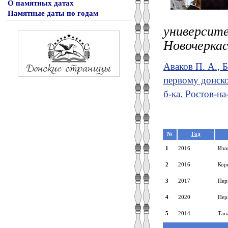
О памятных датах
Памятные даты по годам
университ
Новочеркас
Аваков П. А., Б
первому донско
б-ка. Ростов-на
№
Год
1
2016
Изл
2
2016
Кор
3
2017
Пер
4
2020
Пер
5
2014
Тан