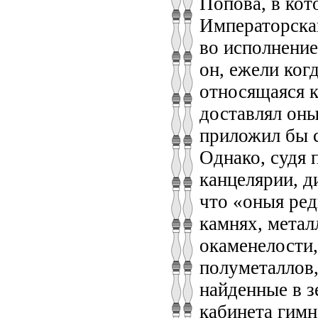
Попова, в кот
Императорскаг
во исполнение
он, ежели ког
относящаяся к
доставлял оны
приложил бы с
Однако, судя 
канцелярии, д
что «оныя ред
камнях, метал
окаменелости,
полуметаллов,
найденные в з
кабинета гимн