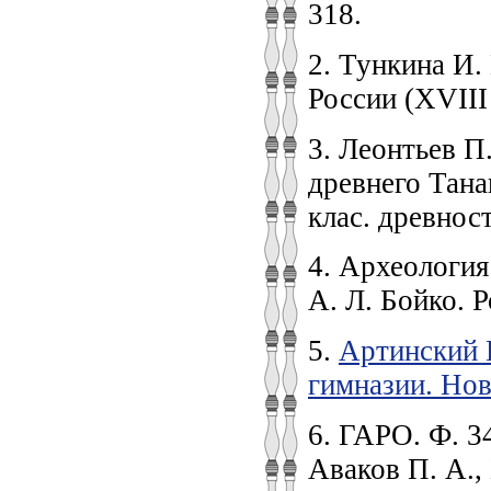
318.
2. Тункина И.
России (XVIII
3. Леонтьев П
древнего Танаи
клас. древност
4. Археология 
А. Л. Бойко. Р
5.
Артинский 
гимназии. Нов
6. ГАРО. Ф. 34
Аваков П. А.,