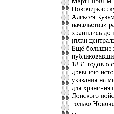
Мартыновым, 
Новочеркасску
Алексея Кузь
начальства» р
хранились до 
(план централ
Ещё большие в
публиковавши
1831 годов о 
древнюю истор
указания на м
для хранения 
Донского войс
только Новоче