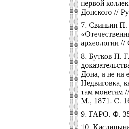
первой коллек
Донского // Ру
7. Свиньин П.
«Отечественны
археологии // 
8. Бутков П. 
доказательств
Дона, а не на
Недвиговка, к
там монетам //
М., 1871. С. 1
9. ГАРО. Ф. 35
10. Кислицына