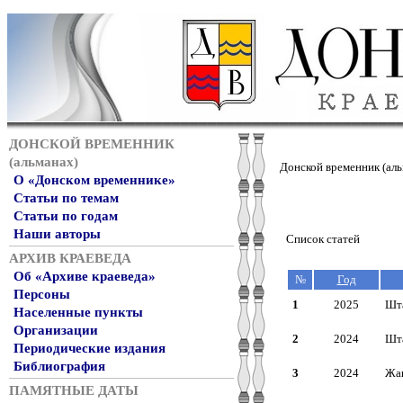
ДОНСКОЙ ВРЕМЕННИК
(альманах)
Донской временник (аль
О «Донском временнике»
Статьи по темам
Статьи по годам
Наши авторы
Список статей
АРХИВ КРАЕВЕДА
Об «Архиве краеведа»
№
Год
Персоны
1
2025
Шта
Населенные пункты
Организации
2
2024
Шта
Периодические издания
Библиография
3
2024
Жак
ПАМЯТНЫЕ ДАТЫ