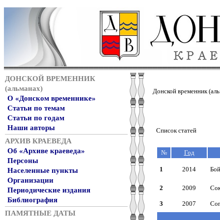
ДОНСКОЙ ВРЕМЕННИК
(альманах)
Донской временник (аль
О «Донском временнике»
Статьи по темам
Статьи по годам
Наши авторы
Список статей
АРХИВ КРАЕВЕДА
Об «Архиве краеведа»
№
Год
Персоны
1
2014
Бой
Населенные пункты
Организации
2
2009
Сок
Периодические издания
Библиография
3
2007
Сог
ПАМЯТНЫЕ ДАТЫ