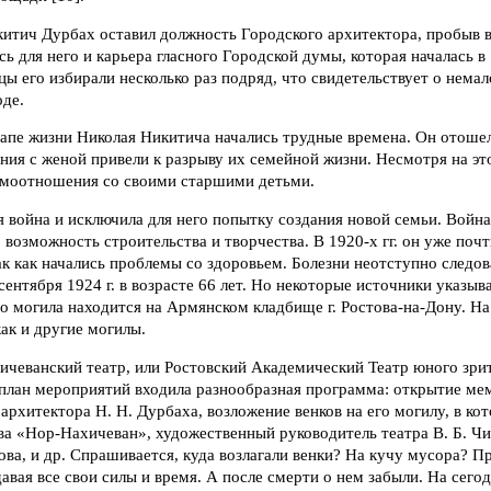
китич Дурбах оставил должность Городского архитектора, пробыв в
сь для него и карьера гласного Городской думы, которая началась в 
ы его избирали несколько раз подряд, что свидетельствует о нема
оде.
апе жизни Николая Никитича начались трудные времена. Он отоше
ия с женой привели к разрыву их семейной жизни. Несмотря на это
имоотношения со своими старшими детьми.
 война и исключила для него попытку создания новой семьи. Война
 возможность строительства и творчества. В 1920-х гг. он уже почт
ак как начались проблемы со здоровьем. Болезни неотступно следова
сентября 1924 г. в возрасте 66 лет. Но некоторые источники указ
го могила находится на Армянском кладбище г. Ростова-на-Дону. Н
ак и другие могилы.
хичеванский театр, или Ростовский Академический Театр юного зри
 план мероприятий входила разнообразная программа: открытие ме
рхитектора Н. Н. Дурбаха, возложение венков на его могилу, в ко
ва «Нор-Нахичеван», художественный руководитель театра В. Б. Ч
ва, и др. Спрашивается, куда возлагали венки? На кучу мусора? П
давая все свои силы и время. А после смерти о нем забыли. На сег