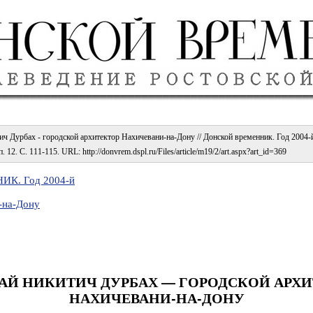
ч Дурбах - городской архитектор Нахичевани-на-Дону // Донской временник. Год 2004-й /
 12. С. 111-115. URL: http://donvrem.dspl.ru/Files/article/m19/2/art.aspx?art_id=369
К. Год 2004-й
-на-Дону
АЙ НИКИТИЧ ДУРБАХ — ГОРОДСКОЙ АРХИ
НАХИЧЕВАНИ-НА-ДОНУ