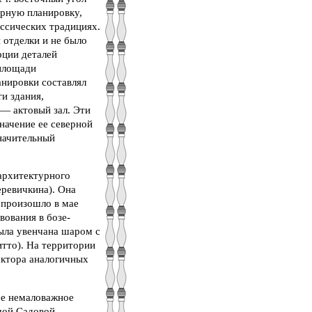
орную планировку,
ссических традициях.
 отделки и не было
рции деталей
 площади
анировки составлял
и здания,
 — актовый зал. Эти
начение ее северной
начительный
 архитектурного
ревичкина). Она
 произошло в мае
вования в бозе-
ыла увенчана шаром с
тто). На территории
ектора аналогичных
ее немаловажное
шой Садовой