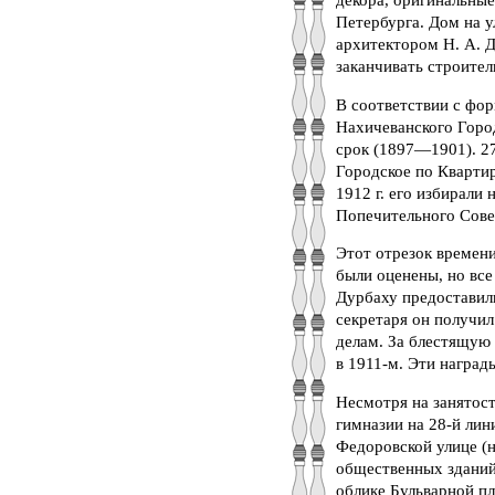
декора, оригинальные
Петербурга. Дом на у
архитектором Н. А. 
заканчивать строител
В соответствии с фор
Нахичеванского Горо
срок (1897—1901). 27
Городское по Квартир
1912 г. его избирали 
Попечительного Сове
Этот отрезок времени
были оценены, но все
Дурбаху предоставили
секретаря он получил
делам. За блестящую 
в 1911-м. Эти наград
Несмотря на занятост
гимназии на 28-й лин
Федоровской улице (н
общественных зданий 
облике Бульварной пл