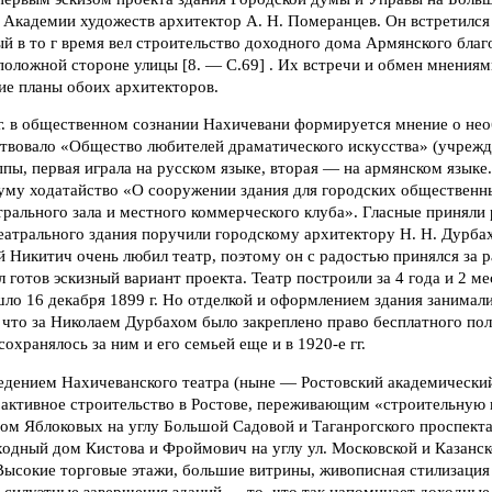
 Академии художеств архитектор А. Н. Померанцев. Он встретился
й в то г время вел строительство доходного дома Армянского бла
оложной стороне улицы [8. — С.69] . Их встречи и обмен мнениям
ие планы обоих архитекторов.
гг. в общественном сознании Нахичевани формируется мнение о не
ствовало «Общество любителей драматического искусства» (учрежден
ппы, первая играла на русском языке, вторая — на армянском языке.
уму ходатайство «О сооружении здания для городских общественн
рального зала и местного коммерческого клуба». Гласные приняли
еатрального здания поручили городскому архитектору Н. Н. Дурбах
 Никитич очень любил театр, поэтому он с радостью принялся за ра
л готов эскизный вариант проекта. Театр построили за 4 года и 2 м
ло 16 декабря 1899 г. Но отделкой и оформлением здания занимал
 что за Николаем Дурбахом было закреплено право бесплатного по
сохранялось за ним и его семьей еще и в 1920-е гг.
едением Нахичеванского театра (ныне — Ростовский академически
 активное строительство в Ростове, переживающим «строительную 
ом Яблоковых на углу Большой Садовой и Таганрогского проспекта
одный дом Кистова и Фроймович на углу ул. Московской и Казанск
Высокие торговые этажи, большие витрины, живописная стилизация