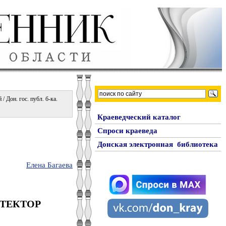
 Дон. гос. публ. б-ка.
Краеведческий каталог
Спроси краеведа
Донская электронная библиотека
Елена Багаева
ТЕКТОР