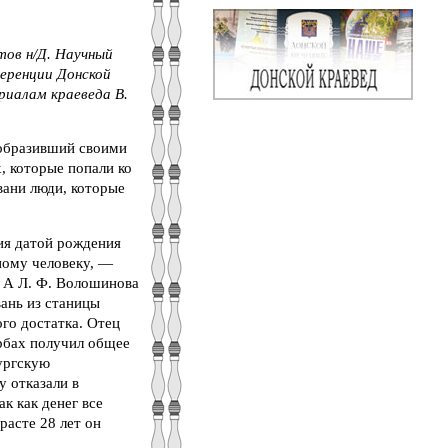
тов н/Д. Научный
ференции Донской
риалам краеведа В.
образивший своими
, которые попали ко
евани люди, которые
ия датой рождения
ному человеку, —
. А Л. Ф. Волошинова
вань из станицы
ого достатка. Отец
урбах получил общее
бургскую
у отказали в
к как денег все
расте 28 лет он