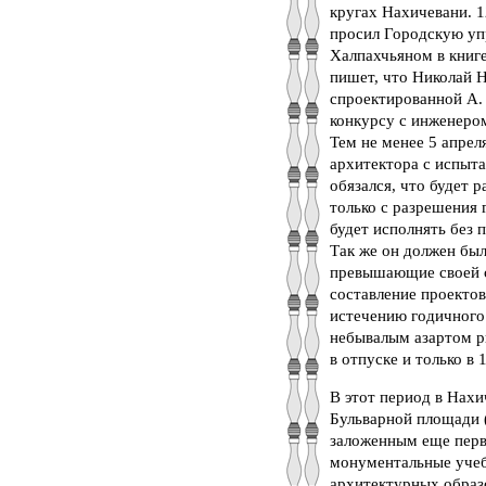
кругах Нахичевани. 1
просил Городскую упр
Халпахчьяном в книге
пишет, что Николай Н
спроектированной А. 
конкурсу с инженеро
Тем не менее 5 апрел
архитектора с испыта
обязался, что будет 
только с разрешения 
будет исполнять без 
Так же он должен был
превышающие своей с
составление проектов
истечению годичного 
небывалым азартом рин
в отпуске и только в 
В этот период в Нахи
Бульварной площади 
заложенным еще первы
монументальные учеб
архитектурных образо