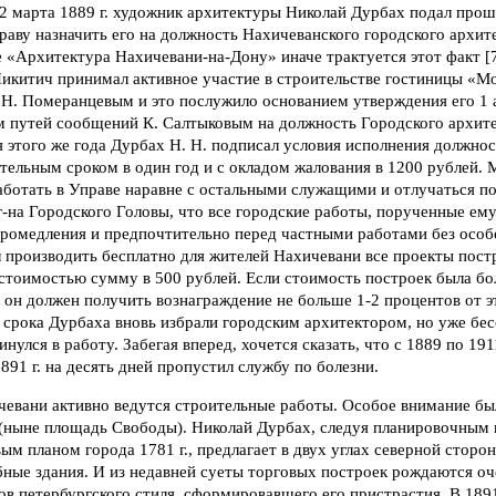
2 марта 1889 г. художник архитектуры Николай Дурбах подал прош
аву назначить его на должность Нахичеванского городского архитек
 «Архитектура Нахичевани-на-Дону» иначе трактуется этот факт [7
икитич принимал активное участие в строительстве гостиницы «Мо
Н. Померанцевым и это послужило основанием утверждения его 1 а
м путей сообщений К. Салтыковым на должность Городского архит
я этого же года Дурбах Н. Н. подписал условия исполнения должно
тельным сроком в один год и с окладом жалования в 1200 рублей.
работать в Управе наравне с остальными служащими и отлучаться п
г-на Городского Головы, что все городские работы, порученные е
промедления и предпочтительно перед частными работами без особ
 производить бесплатно для жителей Нахичевани все проекты постр
тоимостью сумму в 500 рублей. Если стоимость построек была бол
 он должен получить вознаграждение не больше 1-2 процентов от э
срока Дурбаха вновь избрали городским архитектором, но уже бес
улся в работу. Забегая вперед, хочется сказать, что с 1889 по 1911
1891 г. на десять дней пропустил службу по болезни.
чевани активно ведутся строительные работы. Особое внимание бы
(ныне площадь Свободы). Николай Дурбах, следуя планировочным
м планом города 1781 г., предлагает в двух углах северной сторо
ные здания. И из недавней суеты торговых построек рождаются оч
в петербургского стиля, сформировавшего его пристрастия. В 1891