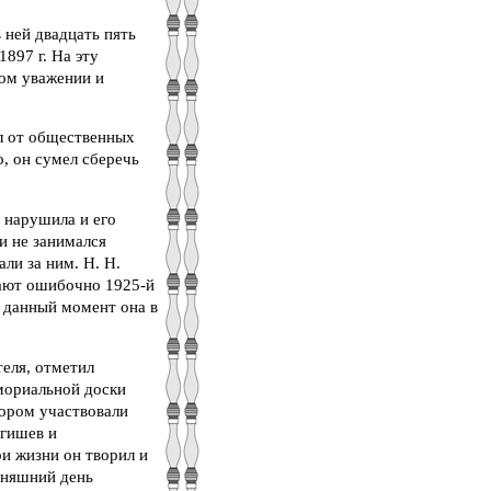
 ней двадцать пять
1897 г. На эту
лом уважении и
л от общественных
, он сумел сберечь
 нарушила и его
и не занимался
ли за ним. Н. Н.
ывают ошибочно 1925-й
а данный момент она в
теля, отметил
мориальной доски
тором участвовали
игишев и
ри жизни он творил и
одняшний день