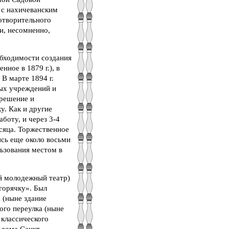
 с нахичеванским
готворительного
и, несомненно,
обходимости создания
ное в 1879 г.), в
 В марте 1894 г.
ых учреждений и
 решение и
у. Как и другие
боту, и через 3-4
есяца. Торжественное
ись еще около восьми
льзования местом в
й молодежный театр)
горячку». Был
 (ныне здание
ого переулка (ныне
 классического