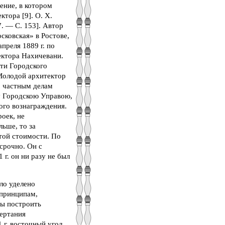
ение, в котором
тора [9]. О. X.
. — С. 153]. Автор
сковская» в Ростове,
преля 1889 г. по
ектора Нахичевани.
сти Городского
 Молодой архитектор
о частным делам
му Городскою Управою,
ого вознаграждения.
оек, не
ьше, то за
той стоимости. По
срочно. Он с
 г. он ни разу не был
ло уделено
 принципам,
ны построить
ертания
 г. восточный угол