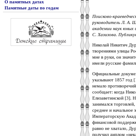
О памятных датах
Памятные даты по годам
Поисково-краеведческ
руководитель Л. А. 
академии наук юных 
С. Хазизова. Публику
Николай Никитич Дур
творениями улицы Рос
мне в руки, он значит
имели русские фамили
Официальные документ
указывают 1857 год 
немало противоречий.
сообщает: когда Нико
Елизаветинской [3]. 
занимался торговлей,
среднее и начальное 
Императорскую Академ
финансовой поддержке
равно не хватало, Ду
получил диплом «некл