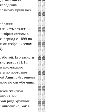
 дома Санкт-
 городским
ху самому пришлось
Собрании
ы на четырехлетний
 избран членом в
а период с 1899 по
нии он избран членом
).
работой. Его заслуги
гистратора Н. Н.
ин коллежского
вета по портовым
той Анны 3-й степени
ного по службе чина.
вской женской
зию на 1-й
йкой ряда крупных
 живописно, как в