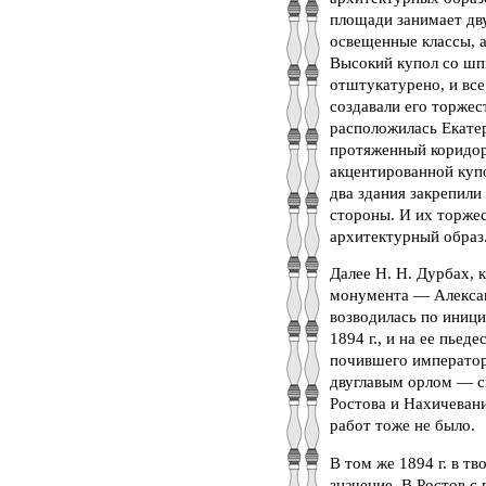
площади занимает дв
освещенные классы, 
Высокий купол со шп
отштукатурено, и вс
создавали его торжес
расположилась Екате
протяженный коридор,
акцентированной купо
два здания закрепили
стороны. И их торже
архитектурный образ
Далее Н. Н. Дурбах, 
монумента — Алексан
возводилась по иниц
1894 г., и на ее пьед
почившего император
двуглавым орлом — с
Ростова и Нахичеван
работ тоже не было.
В том же 1894 г. в 
значение. В Ростов 