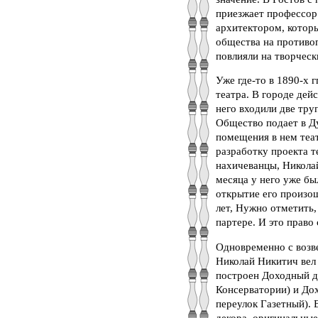
приезжает профессор
архитектором, которы
общества на противоп
повлияли на творческ
Уже где-то в 1890-х 
театра. В городе дей
него входили две тру
Общество подает в Д
помещения в нем теат
разработку проекта т
нахичеванцы, Николай
месяца у него уже бы
открытие его произош
лет, Нужно отметить,
партере. И это право 
Одновременно с возв
Николай Никитич вел
построен Доходный д
Консерватории) и Дох
переулок Газетный). 