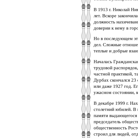
В 1913 г. Николай Ни
лет. Вскоре закончила
должность нахичеванц
доверии к нему в гор
Но в последующем эт
дел. Сложные отношен
теплые и добрые вза
Началась Гражданская
трудовой распорядок,
частной практикой, т
Дурбах скончался 23 
или даже 1927 год. Е
ужасном состоянии, к
В декабре 1999 г. На
столетний юбилей. В
памяти выдающегося а
председатель общест
общественность Росто
строил для людей, от