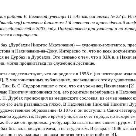
ая работа Е. Багаевой, ученицы 11 «А» класса школы № 22 (г. Рос
Штавдакер) отмечена дипломом 1-й степени на краеведческой кон
исследователей в 2003 году. Подготовлена при участии и по мате
ется в сокращении.
бах (Дурбахян Никогос Мкртичевич) — художник-архитектор, пре
това и Нахичевани-на-Дону. Интересно то, что во всех документах
ся не Дурбах, а Дурбахов. Это связано с тем, что в XIX в. в Нахич
и, могли продвигаться по служебной лестнице.
ы свидетельствуют, что он родился в 1858 г. (но некоторые издан
[1]. В многочисленных публикациях, посвященных этому удивитель
 Так, В. С. Сидоров пишет о том, что он уроженец Нахичевани [2]
лаю Никитичу исполнился год, его родители перебрались в Нахиче
Н. Н. Дурбах происходил из мещанского сословия, из семьи невысок
 но его дела развивались плохо. В Нахичевани Николай Никитич Д
художественное образование. В 1876 г. он поступил в Санкт-Петер
ию художеств. Первое время учился за счет города, но вскоре ем
. Все же он продолжил учебу, зарабатывая на нее своим трудом. Та
рбах был вольнослушателем, а не студентом. В феврале 1886 г. в воз
ассного художника с правом производить постройки» [4].