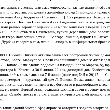
тняя жизнь в столице, дав высокопрофессиональные знания и сфор
 и пристрастия, определила дальнейшую судьбу молодого человека
ую жену Анну Андреевну Счесневич [5]. Она родилась в Польше, а
их курсах. Николай Никитич и Анна Андреевна состояли в граждан
лями разных вероисповеданий и не могли венчаться в церкви. Но эт
В 1886 г. они отбыли в Нахичевань, купили деревянный дом, облож
ло четверо малолетних детей — Варвара, Михаил, Карапет и Алекс
. Дурбаха говорит о том, что он, находясь в неофициальном браке 
889 г. Николай Никитич активно занимался постройкой жилых домов
остове, Азове, Мариуполе. Среди сохранившихся дома землевладел
Л. Попова (ныне здание роддома на площади Карла Маркса, 8), юри
 доктора К. Кечека на 30-й линии, 22 «а», доходный дом Когбетлиев
инии, 14/4), жилые дома на 7-й линии (ныне под № 5 и 29) [7. — С. 7
по размерам — двухэтажный дом Л. Попова. По желанию и запросам
д в изящном стиле, применяя все богатство и разнообразие класс
х мотивов. Первый этаж предназначался для сдачи в аренду под к
ельца. Самобытность и теплота архитектурных деталей придают э
к.
о таких зданий быстро сформировало авторитет зодчего в торгов