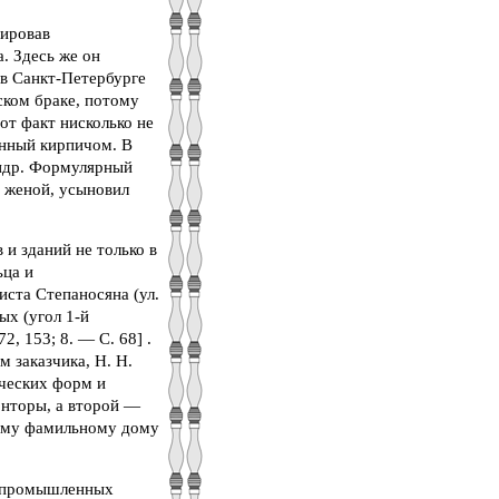
мировав
. Здесь же он
 в Санкт-Петербурге
ском браке, потому
от факт нисколько не
енный кирпичом. В
андр. Формулярный
с женой, усыновил
 и зданий не только в
ьца и
ста Степаносяна (ул.
ых (угол 1-й
2, 153; 8. — С. 68] .
 заказчика, Н. Н.
ических форм и
онторы, а второй —
тому фамильному дому
о-промышленных