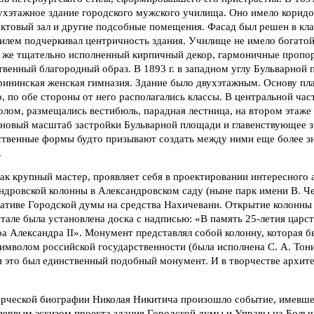
ухэтажное здание городского мужского училища. Оно имело корид
актовый зал и другие подсобные помещения. Фасад был решен в кла
илем подчеркивал центричность здания. Училище не имело богатой
е же тщательно исполненный кирпичный декор, гармоничные пропо
твенный благородный образ. В 1893 г. в западном углу Бульварной
рининская женская гимназия. Здание было двухэтажным. Основу пл
 по обе стороны от него располагались классы. В центральной част
лом, размещались вестибюль, парадная лестница, на втором этаже
 новый масштаб застройки Бульварной площади и главенствующее з
ственные формы будто призывают создать между ними еще более з
.
как крупный мастер, проявляет себя в проектировании интересного
дровской колонны в Александровском саду (ныне парк имени В. Че
иативе Городской думы на средства Нахичевани. Открытие колонны
естале была установлена доска с надписью: «В память 25-летия царст
а Александра II». Монумент представлял собой колонну, которая б
имволом российской государственности (была исполнена С. А. Тони
и это был единственный подобный монумент. И в творчестве архит
творческой биографии Николая Никитича произошло событие, имевш
с первым эскизом проекта здания Городской думы и Управы на Боль