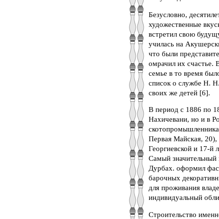
Безусловно, десятиле
художественные вкусы
встретил свою будущ
училась на Акушерск
что были представите
омрачил их счастье. 
семье в то время бы
список о службе Н. Н
своих же детей [6].
В период с 1886 по 1
Нахичевани, но и в Р
скотопромышленника 
Первая Майская, 20),
Георгиевской и 17-й л
Самый значительный 
Дурбах. оформил фаса
барочных декоративны
для проживания влад
индивидуальный обли
Строительство именн