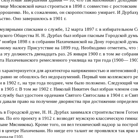
 силуэтные завершения зданий — то, что так напоминает доходные
лице Московской начал строиться в 1898 г. совместно с ростовским
Дорошенко. Но, к сожалению, он скоропостижно умирает. И Дурба
ьство. Оно завершилось в 1901 г.
мулярными списками о службе, 12 марта 1897 г. в избирательном 
дского Общества Н. Н. Дурбах был избран гласным Городской дум
 ноября 1898 г. в собрании Нахичеванской на Дону городской думы
ному налогу Присутствие на 1899 год. Необходимо отметить, что з
на эту должность двенадцать раз. 26 января 1900 г. в том же собра
та Нахичеванского ремесленного училища на три года (1900— 1903
 характеризуется для архитектора напряженностью и интенсивной 
 равно не обошлось без недоразумений. Первый чин коллежского ре
 в 1902 г., на три года позднее, чем было положено. Следующий ч
 в 1905 г. В том же 1902 г. Николай Никитич был избран членом со
службу был удостоен орденами Святого Святослава в 1904 г. и Свя
ы давали право на получение дворянства при достижении определен
ь в Городской думе, Н. Н. Дурбах занимался строительством Гогое
ии. По его проекту в 1912 г. возводят мужскую классическую гимна
ыне Мясникова). Кроме того, он вел технический надзор за постро
в центре Нахичевани. Но нигде его талант не проявлялся так ярко и
ощади [10].