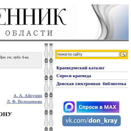
н. гос. публ. б-ка.
Краеведческий каталог
Спроси краеведа
Донская электронная библиотека
А. А. Айрумян
Л. Ф. Волошинова
ОНУ