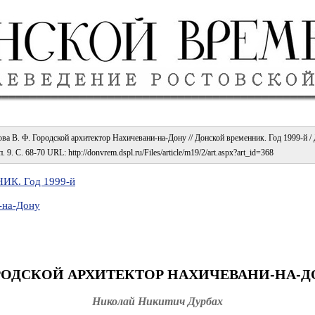
а В. Ф. Городской архитектор Нахичевани-на-Дону // Донской временник. Год 1999-й / До
9. С. 68-70 URL: http://donvrem.dspl.ru/Files/article/m19/2/art.aspx?art_id=368
К. Год 1999-й
-на-Дону
РОДСКОЙ АРХИТЕКТОР НАХИЧЕВАНИ-НА-Д
Николай Никитич Дурбах