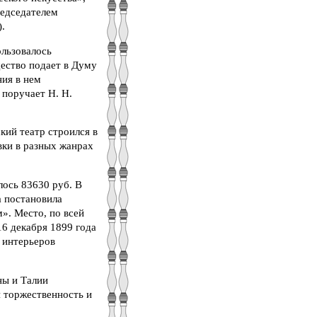
редседателем
.
ользовалось
ество подает в Думу
ия в нем
 поручает Н. Н.
кий театр строился в
вки в разных жанрах
лось 83630 руб. В
а постановила
». Место, по всей
16 декабря 1899 года
 интерьеров
ны и Талии
я торжественность и