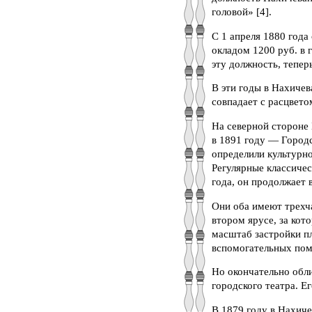
головой» [4].
С 1 апреля 1880 года
окладом 1200 руб. в 
эту должность, тепер
В эти годы в Нахичев
совпадает с расцветом
На северной стороне 
в 1891 году — Городс
определили культурно
Регулярные классиче
года, он продолжает 
Они оба имеют трехч
втором ярусе, за ко
масштаб застройки п
вспомогательных по
Но окончательно обл
городского театра. Е
В 1879 году в Нахич