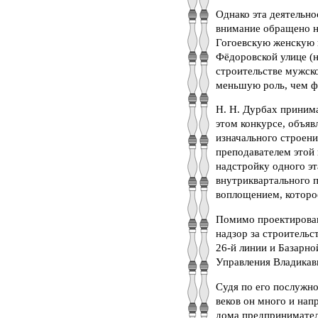
Однако эта деятельно
внимание обращено на
Гогоевскую женскую 
Фёдоровской улице (н
строительстве мужско
меньшую роль, чем фи
Н. Н. Дурбах принима
этом конкурсе, объяв
изначального строени
преподавателем этой 
надстройку одного э
внутриквартального п
воплощением, которое
Помимо проектирован
надзор за строительс
26-й линии и Базарно
Управления Владикавк
Судя по его послужно
веков он много и нап
дома предпринимателе