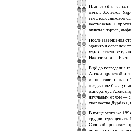
План его был выполне
начала XX веков. Яд
зал с колосниковой с
вестибюлей. С проти
включал партер, амфи
После завершения ст
зданиями северной с
художественное един
Нахичевани — Екатери
Ещё до возведения т
Александровской коло
инициативе городской
пьедестале была уста
императора Александ
двуглавым орлом — с
творчестве Дурбаха, 
В конце этого же 189
трудно переоценить.
Садовой приезжает п
встреча с нахичеван