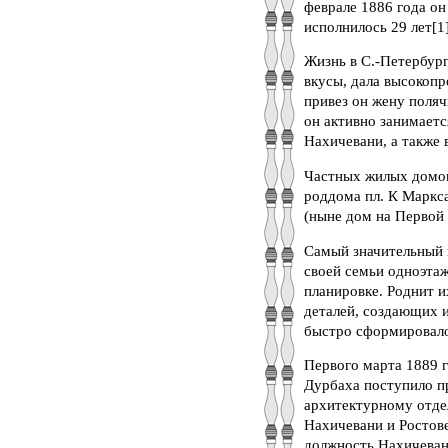
феврале 1886 года он
исполнилось 29 лет[1]
Жизнь в С.-Петербург
вкусы, дала высокопр
привез он жену поляч
он активно занимаетс
Нахичевани, а также 
Частных жилых домов
роддома пл. К Маркса
(ныне дом на Первой 
Самый значительный 
своей семьи одноэтаж
планировке. Роднит и
деталей, создающих 
быстро сформировало
Первого марта 1889 
Дурбаха поступило п
архитектурному отдел
Нахичевани и Ростов
должность Нахичеван