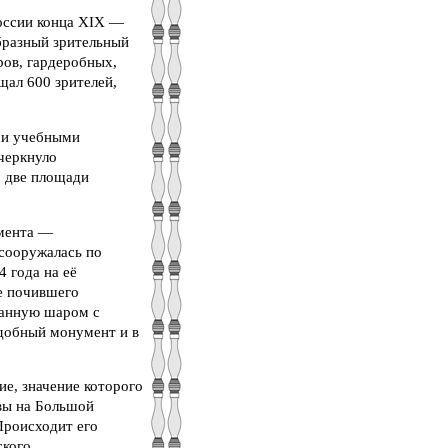
России конца XIX —
бразный зрительный
ров, гардеробных,
ал 600 зрителей,
ми учебными
черкнуло
о две площади
умента —
 сооружалась по
 года на её
зе почившего
чанную шаром с
добный монумент и в
ие, значение которого
авы на Большой
Происходит его
ского