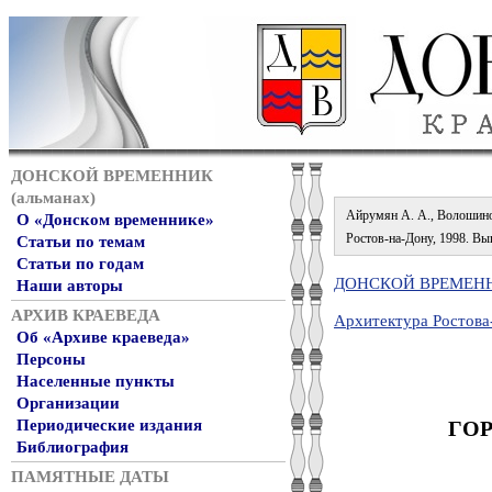
ДОНСКОЙ ВРЕМЕННИК
(альманах)
Айрумян А. А., Волошинов
О «Донском временнике»
Ростов-на-Дону, 1998. Вып. 
Статьи по темам
Статьи по годам
ДОНСКОЙ ВРЕМЕННИ
Наши авторы
АРХИВ КРАЕВЕДА
Архитектура Ростова
Об «Архиве краеведа»
Персоны
Населенные пункты
Организации
ГО
Периодические издания
Библиография
ПАМЯТНЫЕ ДАТЫ