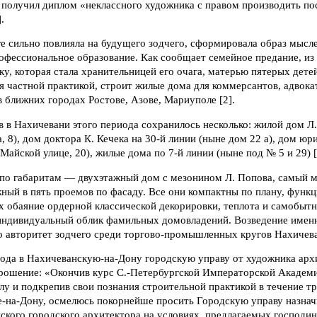
 получил диплом «неклассного художника с правом производить по
.
е сильно повлияла на будущего зодчего, сформировала образ мысл
офессиональное образование. Как сообщает семейное предание, из
ку, которая стала хранительницей его очага, матерью пятерых детей
я частной практикой, строит жилые дома для коммерсантов, адвокат
в ближних городах Ростове, Азове, Мариуполе [2].
 в Нахичевани этого периода сохранилось несколько: жилой дом Л.
, 8), дом доктора К. Кечека на 30-й линии (ныне дом 22 а), дом юр
Майской улице, 20), жилые дома по 7-й линии (ныне под № 5 и 29) [
по габаритам — двухэтажный дом с мезонином Л. Попова, самый 
ный в пять проемов по фасаду. Все они компактны по плану, функ
х обаяние ордерной классической декорировки, теплота и самобыт
индивидуальный облик фамильных домовладений. Возведение именн
 авторитет зодчего среди торгово-промышленных кругов Нахичев
года в Нахичеванскую-на-Дону городскую управу от художника ар
рошение: «Окончив курс С.-Петербургской Императорской Академи
у и подкрепив свои познания строительной практикой в течение тр
е-на-Дону, осмелюсь покорнейше просить Городскую управу назнач
ского городского архитектора на условиях, предлагаемых господи