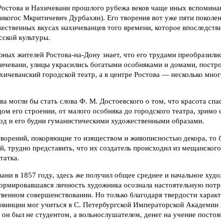
Ростова и Нахичевани прошлого рубежа веков чаще иных вспомина
икогос Мкритичевич Дурбахян). Его творения вот уже пяти поколе
ественных вкусах нахичеванцев того времени, которое впоследств
сской культуры.
юных жителей Ростова-на-Дону знает, что его трудами преобразили
чевани, улицы украсились богатыми особняками и домами, постр
хичеванский городской театр, а в центре Ростова — несколько мн
ва могли бы стать слова Ф. М. Достоевского о том, что красота спа
дом его строении, от малого особняка до городского театра, зримо
род и его будни гуманистическими художественными образами.
творений, покоряющие то изяществом и живописностью декора, то 
, трудно представить, что их создатель происходил из мещанского
татка.
ани в 1857 году, здесь же получил общее среднее и начальное худ
формировавшаяся личность художника осознала настоятельную потр
венном совершенствовании. Но только благодаря твердости характ
овинции мог учиться в С. Петербургской Императорской Академии 
 он был не студентом, а вольнослушателем, денег на учение постоя