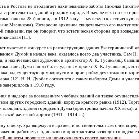
сть в Ростове не отодвигает нахичеванские заботы Николая Никити
 строительство зданий в родном городе. В начале века по его прое
гимназию на 28-й линии, а в 1912 году — мужскую классическую г
ыне Мясникова). Интересно архивное свидетельство его выступлени
й гимназии, где он говорит, что эстетическая сторона при возведен
нансовая [11].
ет участие в конкурсе на реконструкцию здания Екатерининской ж
ленном Думой в начале века, оказалось всего два участника. Сам Н.
я, и нахичеванский художник и архитектор X. К. Гусикьянц, бывши
гимназии. Дума нашла более удачным проект X. К. Гусикьянца, ко
тажа над существующим корпусом и пристройку двухэтажного корп
арка [12]. Н. Н. Дурбах согласился с таким выбором Думы и участво
 завершилось в 1910 году.
ия и надзора за возведением учебных зданий он также осуществля
твом других городских зданий: корпуса крытого рынка (1912), Торго
й площади, здания городской Думы (пристройка начала XX века), а 
азской железной дороги (1911—1914 гг.).
му списку, хранящемуся в архиве, и по свидетельствам очевидцев,
ряженно работает, с одинаковым пристрастием возводит городские
й, во всем проявляет индивидуальность своего дарования.