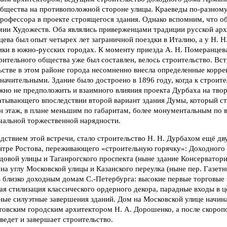
общества на противоположной стороне улицы. Краеведы по-разном
рофессора в проекте строящегося здания. Однако вспомним, что о
ии Художеств. Оба являлись приверженцами традиции русской ар
цева был опыт четырех лет заграничной поездки в Италию, а у Н. 
ики в южно-русских городах. К моменту приезда А. Н. Померанцев
ительного общества уже был составлен, велось строительство. Вс
стве в этом районе города несомненно внесла определенные корре
значительными. Здание было достроено в 1896 году, когда к строит
жно не предположить и взаимного влияния проекта Дурбаха на тво
атывающего впоследствии второй вариант здания Думы, который ст
н этаж, в плане меньшим по габаритам, более монументальным по 
ачальной торжественной нарядности.
дствием этой встречи, стало строительство Н. Н. Дурбахом ещё д
нтре Ростова, переживающего «строительную горячку»: Доходного
 Садовой улицы и Таганрогского проспекта (ныне здание Консерватор
а углу Московской улицы и Казанского переулка (ныне пер. Газетн
в близко доходным домам С.-Петербурга: высокие первые торговые
я стилизация классического ордерного декора, парадные входы в 
ные силуэтные завершения зданий. Дом на Московской улице начина
стовским городским архитектором Н. А. Дорошенко, а после скоро
 ведет и завершает строительство.