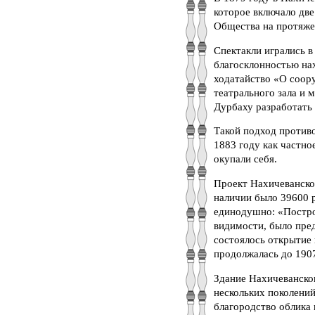
которое включало две
Общества на протяжен
Спектакли игрались 
благосклонностью на
ходатайство «О соор
театрального зала и 
Дурбаху разработать 
Такой подход противо
1883 году как частно
окупали себя.
Проект Нахичеванског
наличии было 39600 
единодушно: «Постро
видимости, было пред
состоялось открытие
продолжалась до 1907
Здание Нахичеванско
нескольких поколени
благородство облика 