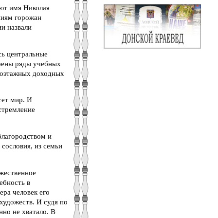
ют имя Николая
ниям горожан
ии назвали
сь центральные
оены ряды учебных
огоэтажных доходных
сет мир. И
 стремление
благородством и
 сословия, из семьи
ожественное
ебность в
ера человек его
художеств. И судя по
нно не хватало. В