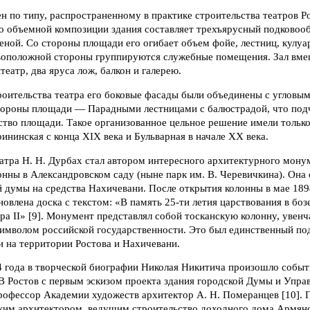
н по типу, распространенному в практике строительства театров 
ро объемной композиции здания составляет трехъярусный подковоо
ценой. Со стороны площади его огибает объем фойе, лестниц, кулуа
воположной стороны группируются служебные помещения. Зал вмещ
театр, два яруса лож, балкон и галерею.
роительства театра его боковые фасады были объединены с угловы
тороны площади — Парадными лестницами с балюстрадой, что под
ство площади. Такое организованное цельное решение имели тольк
нинская с конца XIX века и Бульварная в начале XX века.
еатра Н. Н. Дурбах стал автором интересного архитектурного мон
нны в Александровском саду (ныне парк им. В. Черевичкина). Она
 думы на средства Нахичевани. После открытия колонны в мае 1894
новлена доска с текстом: «В память 25-ти летия царствования в бо
ра II» [9]. Монумент представлял собой тосканскую колонну, увен
имволом российской государственности. Это был единственный по
и на территории Ростова и Нахичевани.
4 года в творческой биографии Николая Никитича произошло событ
 В Ростов с первым эскизом проекта здания городской Думы и Упр
рофессор Академии художеств архитектор А. Н. Померанцев [10]. 
ским архитектором, ведущим строительство доходного дома Армян