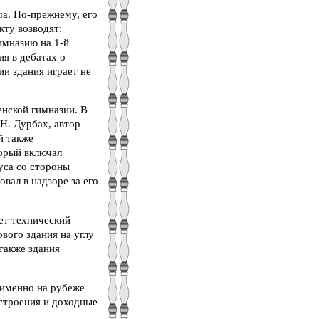
ча. По-прежнему, его
кту возводят:
имназию на 1-й
я в дебатах о
ии здания играет не
енской гимназии. В
 Н. Дурбах, автор
й также
торый включал
уса со стороны
вал в надзоре за его
ет технический
вого здания на углу
также здания
 именно на рубеже
 строения и доходные