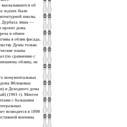
у высказываются об
ба зодчих были
хитектурной школы,
Н. Дурбаха лишь —
а проект дома
треча и обмен
ктивы в облик фасада,
ельству Думы только
рческие планы
ал (по сравнению с
внешнему облику, не
вух монументальных
 дома Яблоковых
ии) и Доходного дома
ый) (1901 г). Многое
 этажи с большими
центральных
ет возводится в 1898
постижной кончины