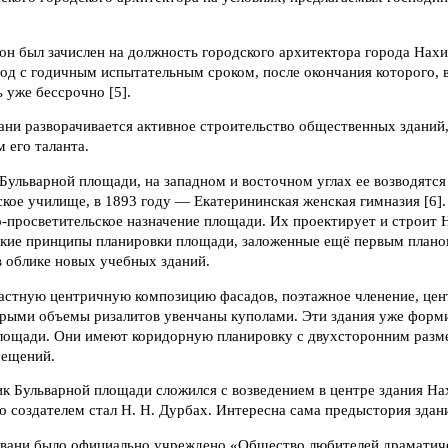
 он был зачислен на должность городского архитектора города Нах
год с годичным испытательным сроком, после окончания которого, 
ь уже бессрочно [5].
ани разворачивается активное строительство общественных зданий,
 его таланта.
Бульварной площади, на западном и восточном углах ее возводятся
кое училище, в 1893 году — Екатерининская женская гимназия [6]
-просветительское назначение площади. Их проектирует и строит Н
ские принципы планировки площади, заложенные ещё первым план
в облике новых учебных зданий.
астную центричную композицию фасадов, поэтажное членение, цен
торыми объемы ризалитов увенчаны куполами. Эти здания уже фор
лощади. Они имеют коридорную планировку с двухсторонним разм
мещений.
ик Бульварной площади сложился с возведением в центре здания На
го создателем стал Н. Н. Дурбах. Интересна сама предыстория здан
евани было официально учреждено «Общество любителей драматиче