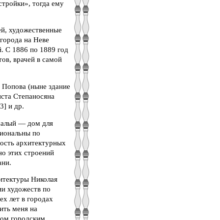
стройки», тогда ему
ей, художественные
 города на Неве
. С 1886 по 1889 год
ов, врачей в самой
 Попова (ныне здание
иста Степаносяна
3] и др.
малый — дом для
циональны по
ность архитектурных
о этих строений
ани.
хитектуры Николая
и художеств по
ех лет в городах
ить меня на
ном городским