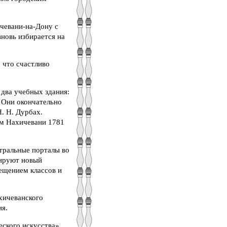
ичевани-на-Дону с
вновь избирается на
 что счастливо
 два учебных здания:
. Они окончательно
. Н. Дурбах.
ом Нахичевани 1781
тральные порталы во
мируют новый
ещением классов и
хичеванского
ия.
ского искусства»,