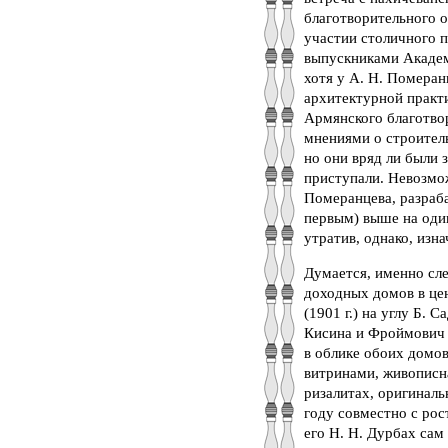
благотворительного 
участии столичного п
выпускниками Академ
хотя у А. Н. Померан
архитектурной практ
Армянского благотвор
мнениями о строитель
но они вряд ли были 
приступали. Невозмо
Померанцева, разраб
первым) выше на оди
утратив, однако, изн
Думается, именно сле
доходных домов в це
(1901 г.) на углу Б.
Кисина и Фроймович н
в облике обоих домо
витринами, живописна
ризалитах, оригиналь
году совместно с ро
его Н. Н. Дурбах сам