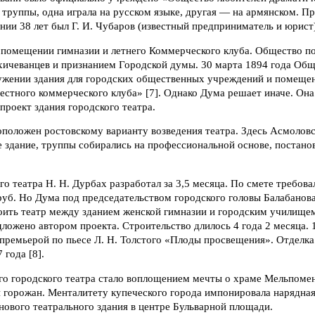
 труппы, одна играла на русском языке, другая — на армянском. П
ии 38 лет был Г. И. Чубаров (известный предприниматель и юрист)
в помещении гимназии и летнего Коммерческого клуба. Общество п
хичеванцев и признанием Городской думы. 30 марта 1894 года Общ
ужении здания для городских общественных учреждений и помещен
местного коммерческого клуба» [7]. Однако Дума решает иначе. Она
проект здания городского театра.
положен ростовскому варианту возведения театра. Здесь Асмоловс
е здание, труппы собирались на профессиональной основе, постано
о театра Н. Н. Дурбах разработал за 3,5 месяца. По смете требова
руб. Но Дума под председательством городского головы Балабанов
ить театр между зданием женской гимназии и городским училищем
ложено автором проекта. Строительство длилось 4 года 2 месяца. 
 премьерой по пьесе Л. Н. Толстого «Плоды просвещения». Отделка
 года [8].
го городского театра стало воплощением мечты о храме Мельпоме
й горожан. Менталитету купеческого города импонировала нарядна
нового театрального здания в центре Бульварной площади.