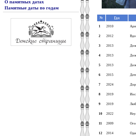
О памятных датах
Памятные даты по годам
№
Год
1
2010
Ари
2
2012
Вдо
3
2013
Дел
4
2013
Дел
5
2013
Дел
6
2015
Дет
7
2024
Дор
8
2019
Иос
9
2019
Люб
10
2022
Неу
11
2009
Ого
12
2014
Оди