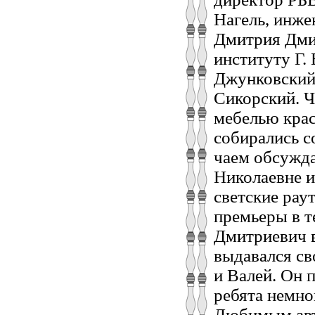
Нагель, инже
Дмитрия Дми
институту Г.
Джунковский,
Сикорский. Ч
мебелью крас
собирались 
чаем обсужда
Николаевне 
светские рау
премьеры в т
Дмитриевич в
выдавался св
и Валей. Он 
ребята немно
Любимым авто