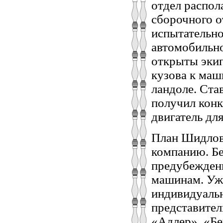
отдел распол
сборочного о
испытательно
автомобильно
открыты эки
кузова к маш
ландоле. Ста
получил конк
двигатель дл
План Шидлов
компанию. Бе
предубеждени
машинам. Уже
индивидуальн
представител
«Адлер», «Бе