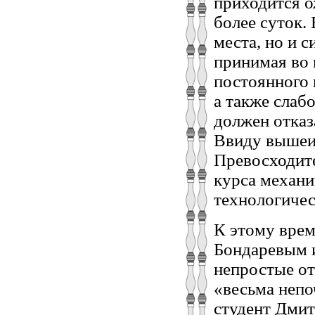
приходится о
более суток. 
места, но и 
принимая во 
постоянного 
а также слабо
должен отказ
Ввиду вышеи
Превосходите
курса механи
технологичес
К этому вре
Бондаревым и
непростые от
«весьма непо
студент Дмит