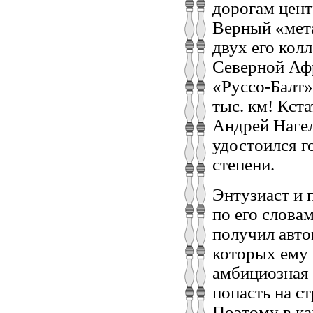
дорогам цент
Верный «мета
двух его кол
Северной Афр
«Руссо-Балт»
тыс. км! Кст
Андрей Нагел
удостоился г
степени.
Энтузиаст и 
по его слова
получил авто
которых ему 
амбициозная 
попасть на с
Поэтому в ка