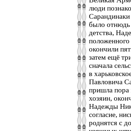
люди познако
Сарандинаки 
было отнюдь 
детства, Над
положенного 
окончили пят
затем ещё тр
сначала сель
в харьковско
Павловича Са
пришла пора 
хозяин, окон
Надежды Ник
согласие, нис
роднятся с д
изящных штиб