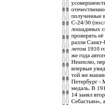
усовершенств
отечественно
полученные в
С-24/30 (пос
лошадиных си
проверять её
ралли Санкт-
летом 1910 г
же года авто
Неаполю, пер
впервые увид
той же машин
Петербург - 
медаль. В 19
14 занял вто
Себастьян», 