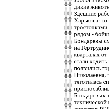
дикие животн
Здешние рабо
Харькова: со
тросточками 
рядом - бойк
Бондаревы см
на Гертрудинс
кварталах от
стали ходить
появились го
Николаевна, 
тяготилась с
приспосаблив
Бондаревых т
технической 
директор РБВ