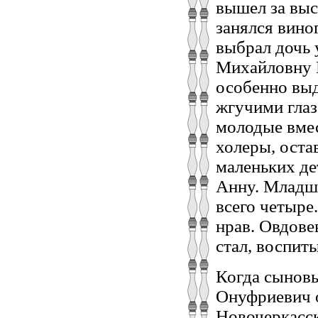
вышел за выс
занялся вин
выбрал дочь
Михайловну 
особенно вы
жгучими глаз
молодые вмес
холеры, оста
маленьких де
Анну. Младш
всего четыре
нрав. Овдове
стал, воспиты
Когда сынов
Онуфриевич о
Новочеркасск