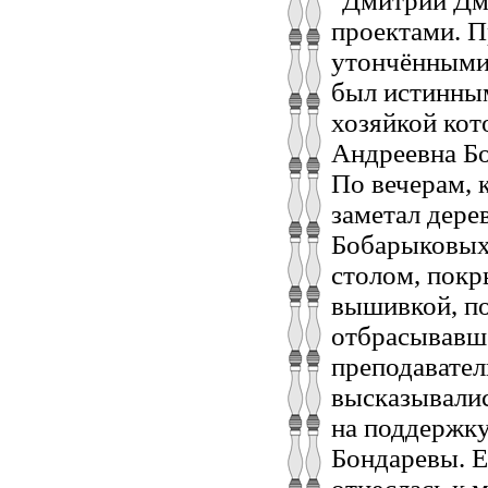
"Дмитрий Дми
проектами. П
утончёнными 
был истинным
хозяйкой кот
Андреевна Бо
По вечерам, 
заметал дере
Бобарыковых,
столом, покр
вышивкой, по
отбрасывавше
преподавател
высказывалис
на поддержку
Бондаревы. Е