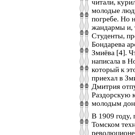
читали, кури
молодые люди
погребе. Но 
жандармы и, 
Студенты, пр
Бондарева ар
Змиёва [4]. 
написала в Н
который к эт
приехал в Зм
Дмитрия отпу
Раздорскую к
молодым донс
В 1909 году,
Томском тех
революционер