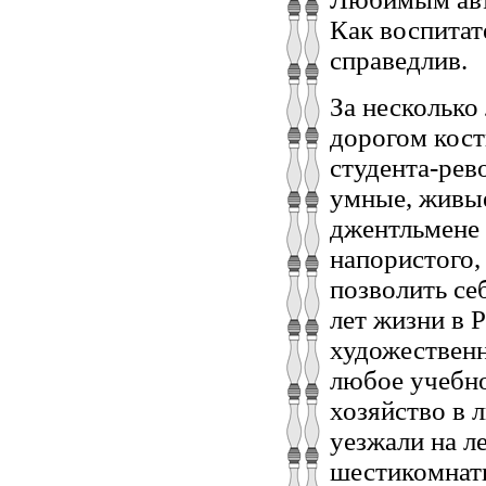
Как воспитат
справедлив.
За несколько 
дорогом кост
студента-рев
умные, живые
джентльмене 
напористого,
позволить себ
лет жизни в 
художественн
любое учебно
хозяйство в 
уезжали на л
шестикомнат