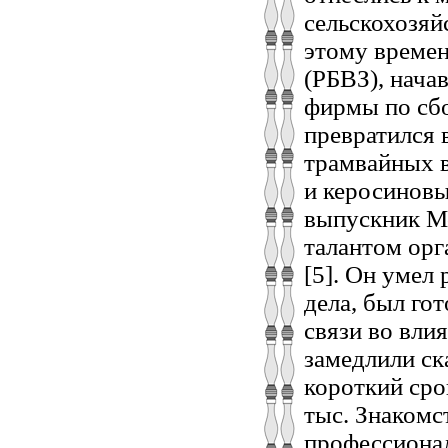
сельскохозяй
этому времен
(РБВЗ), нача
фирмы по сбо
превратился
трамвайных в
и керосиновы
выпускник Мо
талантом ор
[5]. Он умел 
дела, был гот
связи во вли
замедлили ск
короткий сро
тыс. Знакомс
профессиона