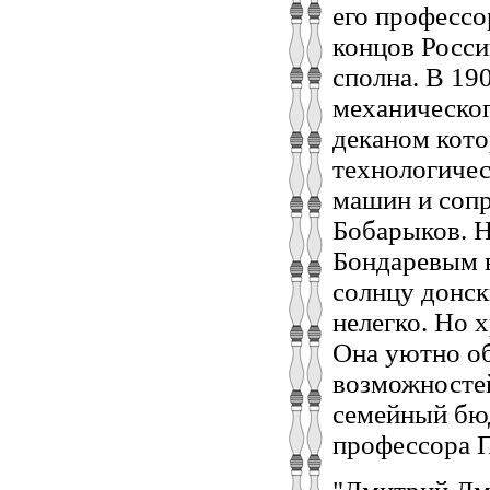
его профессо
концов Росси
сполна. В 19
механическог
деканом кот
технологичес
машин и соп
Бобарыков. Н
Бондаревым 
солнцу донск
нелегко. Но 
Она уютно об
возможностей
семейный бюд
профессора 