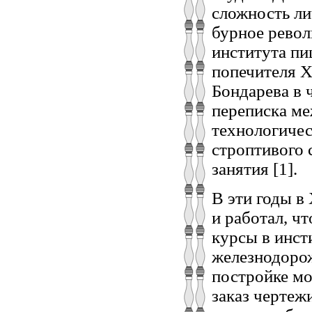
сложность ли
бурное рево
института пиш
попечителя Х
Бондарева в 
переписка ме
технологичес
строптивого 
занятия [1].
В эти годы в
и работал, ч
курсы в инс
железнодорож
постройке мо
заказ чертеж