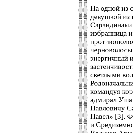
На одной из 
девушкой из 
Сарандинаки 
избранница и
противополож
черноволосый
энергичный и
застенчивост
светлыми вол
Родоначальни
командуя кор
адмирал Ушак
Павловичу С
Павел» [3]. 
и Средиземн
Великая Арме