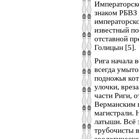
Императорско
знаком РБВЗ 
императорск
известный по
отставной пр
Голицын [5].
Рига начала 
всегда умыто
подножья кот
улочки, врез
части Риги, 
Верманским п
магистрали. 
латыши. Всё з
трубочисты в
зоологическо