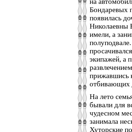
на автомобил
Бондаревых п
появилась до
Николаевны В
имели, а зан
полуподвале.
просачивался
экипажей, а 
развлечением
прижавшись н
отбивающих 
На лето семь
бывали для в
чудесном мес
занимала нес
Хуторские по