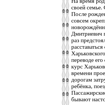
На время род
своей семье.
После рожден
совсем окреп
новорождённы
Дмитриевич п
раз предстоя
расставаться
Харьковского
переводе его 
курс Харьков
времени прое
дорогам затр
ребёнка, пое
Пассажирские
бывают насто