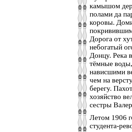
камышом дер
полами да па
коровы. Дом
покривившимс
Дорога от ху
небогатый ог
Донцу. Река 
тёмные воды,
нависшими ве
чем на верст
берегу. Пахо
хозяйство ве
сестры Валер
Летом 1906 г
студента-рев