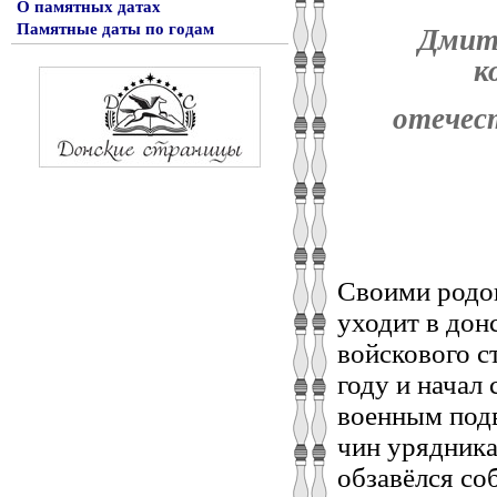
О памятных датах
Памятные даты по годам
Дмитр
к
отечес
Своими родо
уходит в дон
войскового с
году и начал
военным подв
чин урядника,
обзавёлся со